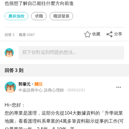
也很想了解自己能往什麼方向前進
農林漁牧
求職
職涯發展
收藏
分享
回答
3
觀看
4387
回答
3
則
郭肇元
・
關注
中崙諮商中心 諮商心理師
・
2020/12/21
Hi~您好：
您的專業是護理，這部分先從104大數據資料的「升學就業
地圖」看看護理科系畢業的4萬多筆資料顯示從事的工作(可