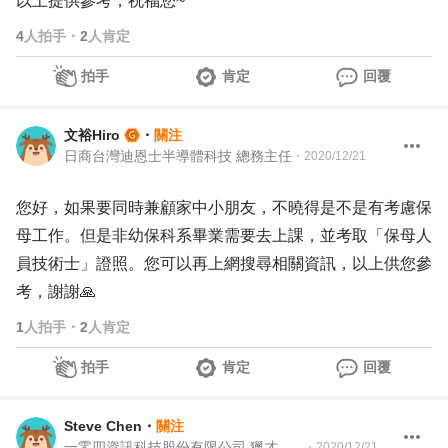
以上提供參考，祝福您~
4
人拍手
・
2
人肯定
拍手
肯定
回覆
文裕Hiro
・
關注
日商台灣迪恩士半導體科技 總務主任
・
2020/12/21
您好，如果要同時兼顧家中小朋友，不曉得是不是有考慮保
母工作。但是非幼保科系畢業需要去上課，並考取「保母人
員技術士」證照。您可以再上網搜尋相關資訊，以上供您參
考，謝謝🙏
1
人拍手
・
2
人肯定
拍手
肯定
回覆
Steve Chen
・
關注
一零四資訊科技股份有限公司 獵才顧問
・
2020/12/21