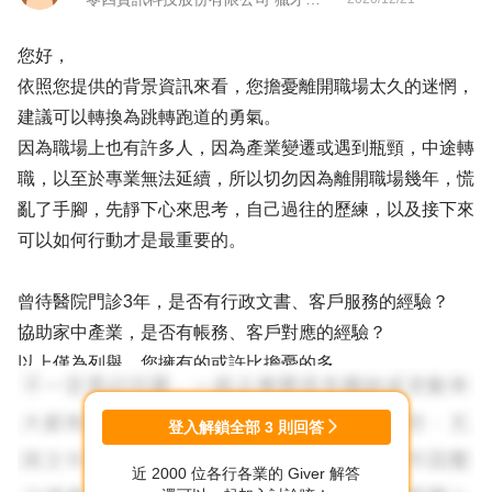
您好，
依照您提供的背景資訊來看，您擔憂離開職場太久的迷惘，
建議可以轉換為跳轉跑道的勇氣。
因為職場上也有許多人，因為產業變遷或遇到瓶頸，中途轉
職，以至於專業無法延續，所以切勿因為離開職場幾年，慌
亂了手腳，先靜下心來思考，自己過往的歷練，以及接下來
可以如何行動才是最重要的。
曾待醫院門診3年，是否有行政文書、客戶服務的經驗？
協助家中產業，是否有帳務、客戶對應的經驗？
以上僅為列舉，您擁有的或許比擔憂的多。
先將各階段經歷，好好整理您的求職履歷表，再搜尋工作，
登入解鎖全部
3
則回答
勇於投遞！
近 2000 位各行各業的 Giver 解答
人脈介紹或家中附近的工作機會也可以納入考量。