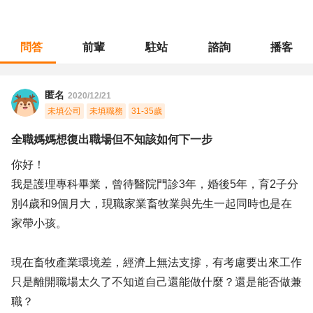
問答
前輩
駐站
諮詢
播客
職涯診所
/
農林漁牧
/
全職媽媽想復出職場但不知該如何下一步
匿名
2020/12/21
未填公司
未填職務
31-35歲
全職媽媽想復出職場但不知該如何下一步
你好！
我是護理專科畢業，曾待醫院門診3年，婚後5年，育2子分
別4歲和9個月大，現職家業畜牧業與先生一起同時也是在
家帶小孩。
現在畜牧產業環境差，經濟上無法支撐，有考慮要出來工作
只是離開職場太久了不知道自己還能做什麼？還是能否做兼
職？