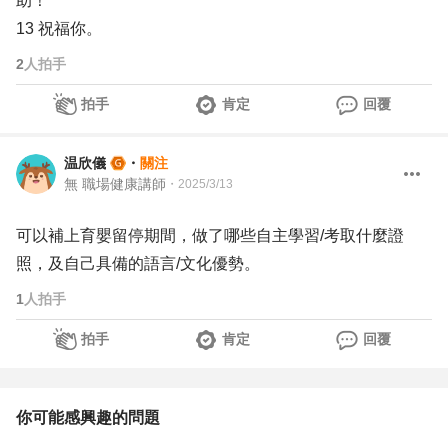
助！
13 祝福你。
2
人拍手
拍手
肯定
回覆
温欣儀
・
關注
無 職場健康講師
・
2025/3/13
可以補上育嬰留停期間，做了哪些自主學習/考取什麼證
照，及自己具備的語言/文化優勢。
1
人拍手
拍手
肯定
回覆
你可能感興趣的問題