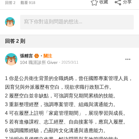
收藏
分享
回答
2
觀看
918
回答
2
則
張精言
・
關注
104 職涯診所 Giver
・
2025/3/11
1 你是公共衛生背景的全職媽媽，曾任國際專案管理人員，
因育兒與外派履歷有空白，現欲求職行政類工作。
2 履歷空白並非缺點，可強調育兒期間累積的技能。
3 重新整理經歷，強調專案管理、組織與溝通能力。
4 可在履歷上註明「家庭管理期間」，展現學習與成長。
5 若有進修課程、志工經歷、自由接案等，應寫入履歷。
6 強調國際經驗，凸顯跨文化溝通與適應能力。