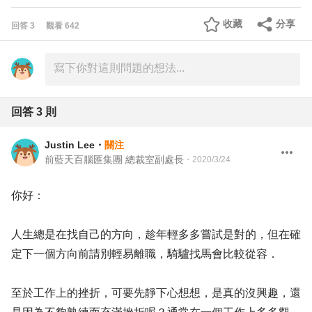
收藏
分享
回答
3
觀看
642
回答
3
則
Justin Lee
・
關注
前藍天百腦匯集團 總裁室副處長
・
2020/3/24
你好：
人生總是在找自己的方向，趁年輕多多嘗試是對的，但在確
定下一個方向前請別輕易離職，騎驢找馬會比較從容．
至於工作上的挫折，可要先靜下心想想，是真的沒興趣，還