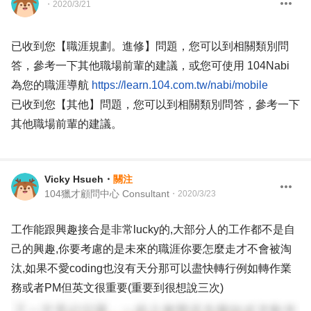
・
2020/3/21
已收到您【職涯規劃。進修】問題，您可以到相關類別問
答，參考一下其他職場前輩的建議，或您可使用 104Nabi
為您的職涯導航
https://learn.104.com.tw/nabi/mobile
已收到您【其他】問題，您可以到相關類別問答，參考一下
其他職場前輩的建議。
Vicky Hsueh
・
關注
104獵才顧問中心 Consultant
・
2020/3/23
工作能跟興趣接合是非常lucky的,大部分人的工作都不是自
己的興趣,你要考慮的是未來的職涯你要怎麼走才不會被淘
汰,如果不愛coding也沒有天分那可以盡快轉行例如轉作業
務或者PM但英文很重要(重要到很想說三次)