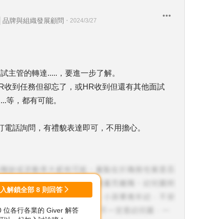
│品牌與組織發展顧問
・
2024/3/27
主管的轉達.....，要進一步了解。
R收到任務但卻忘了，或HR收到但還有其他面試
...等，都有可能。
打電話詢問，有禮貌表達即可，不用擔心。
。
登入解鎖全部
8
則回答
00 位各行各業的 Giver 解答