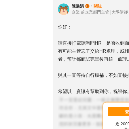
陳晨涓
・
關注
企業 前企業部門主管│大學講師
你好：
請直接打電話詢問HR，是否收到面試
有可能主管忘了交給HR處理，或H
者，預計都面試完畢後再統一處理..
與其一直等待自行腦補，不如直接
希望以上資訊有幫助到你，祝福你
近 20