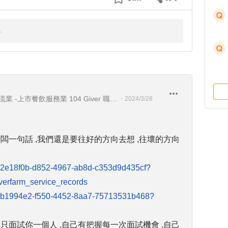
上市電子業-上市製造業 -上市物流業 -上市餐飲服務業 104 Giver 職涯引導師 第003202410005號
・
2024/3/28
闆一句話 ,我們還是要往好的方向去想 ,往壞的方向
n/02e18f0b-d852-4967-ab8d-c353d9d435cf?
rfarm_service_records
on/1b1994e2-f550-4452-8aa7-75713531b468?
只面試你一個人 ,自己有把握每一次面試機會 ,自己