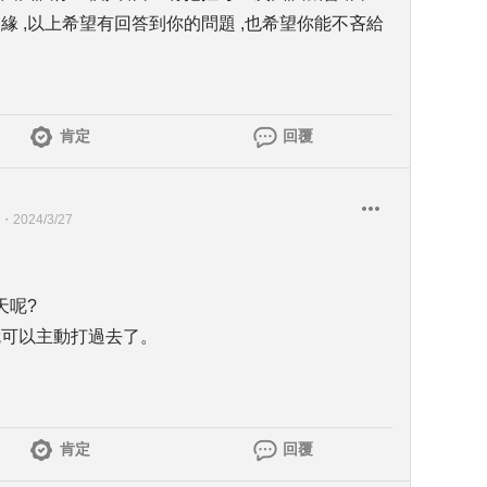
緣 ,以上希望有回答到你的問題 ,也希望你能不吝給
肯定
回覆
・
2024/3/27
天呢?
就可以主動打過去了。
肯定
回覆