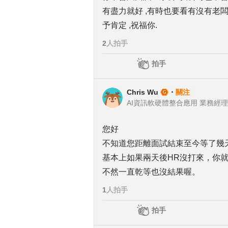
有盡力就好 ,有時也要看有沒有老闆
予肯定 ,祝福你.
2
人拍手
拍手
Chris Wu
・
關注
AI資訊軟硬體整合應用 業務經理
您好
不知道您距離面試結束至今等了幾
基本上如果兩天後HR沒打來，你
不然一直乾等也沒結果喔。
1
人拍手
拍手