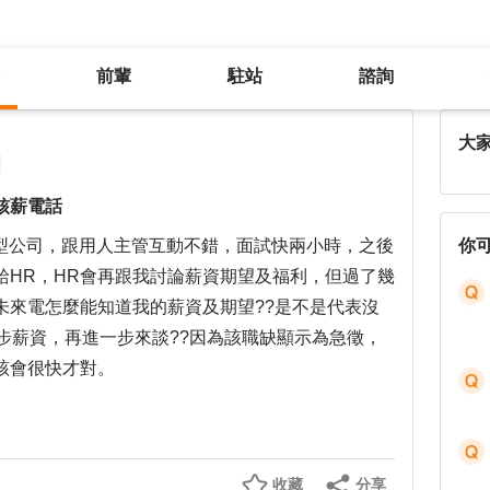
前輩
駐站
諮詢
用人主管說OK，但遲遲未接到HR核薪電話
大
核薪電話
的中型公司，跟用人主管互動不錯，面試快兩小時，之後
你
給HR，HR會再跟我討論薪資期望及福利，但過了幾
未來電怎麼能知道我的薪資及期望??是不是代表沒
步薪資，再進一步來談??因為該職缺顯示為急徵，
該會很快才對。
收藏
分享