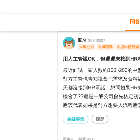
問答
職涯診所
/
金融專業
/
匿名
2024/3/27
未填公司
未填職務
未填年齡範圍
用人主管說OK，但遲遲未接到HR
最近面試一家人數約100~200
對方主管也告知說會把需求及資料
天都沒接到HR電話，想問如果HR
機會了??還是一般公司會先核定初
應該代表如果是對方想要人流程應
金融專業
履歷
回答
8
觀看
4513