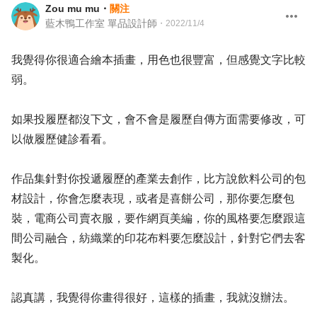
Zou mu mu
・
關注
藍木鴨工作室 單品設計師
・
2022/11/4
我覺得你很適合繪本插畫，用色也很豐富，但感覺文字比較
弱。
如果投履歷都沒下文，會不會是履歷自傳方面需要修改，可
以做履歷健診看看。
作品集針對你投遞履歷的產業去創作，比方說飲料公司的包
材設計，你會怎麼表現，或者是喜餅公司，那你要怎麼包
裝，電商公司賣衣服，要作網頁美編，你的風格要怎麼跟這
間公司融合，紡織業的印花布料要怎麼設計，針對它們去客
製化。
認真講，我覺得你畫得很好，這樣的插畫，我就沒辦法。