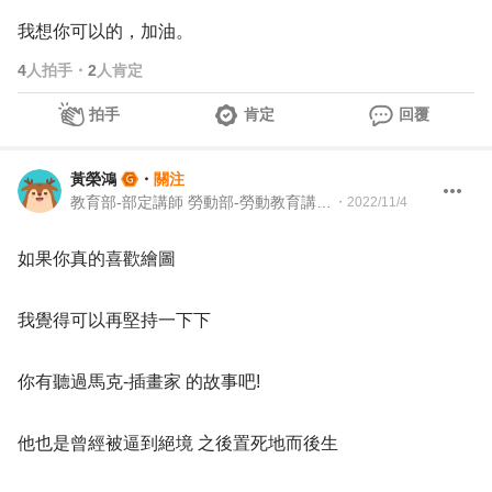
我想你可以的，加油。
4
人拍手
・
2
人肯定
拍手
肯定
回覆
黃榮鴻
・
關注
教育部-部定講師 勞動部-勞動教育講師 職業安全衛生講師＆職涯顧問＆ 教育訓練顧問＆人生教練
・
2022/11/4
如果你真的喜歡繪圖
我覺得可以再堅持一下下
你有聽過馬克-插畫家 的故事吧!
他也是曾經被逼到絕境 之後置死地而後生