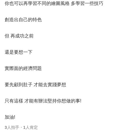
你也可以再學習不同的繪圖風格 多學習一些技巧
創造出自己的特色
但 再成功之前
還是要想一下
實際面的經濟問題
要先顧到肚子 才能去實踐夢想
只有這樣 才能有辦法堅持你想做的事!
加油!
3
人拍手
・
1
人肯定