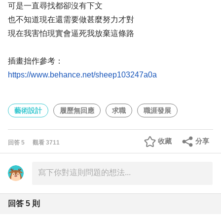
可是一直尋找都卻沒有下文
也不知道現在還需要做甚麼努力才對
現在我害怕現實會逼死我放棄這條路
插畫拙作參考：
https://www.behance.net/sheep103247a0a
藝術設計
履歷無回應
求職
職涯發展
收藏
分享
回答
5
觀看
3711
回答
5
則