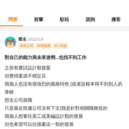
問答
前輩
駐站
諮詢
播客
職涯診所
/
藝術設計
/
對自己的能力與未來迷惘...也找不到工作
匿名
2022/11/4
未填公司
未填職務
31-35歲
對自己的能力與未來迷惘...也找不到工作
之前有嘗試設計類接案
但覺得案源不穩定且
我個人也沒有很強烈的風格特色 (或者說根本得不到別人的
青睞
想去公司就職
只是最近投遞公司沒有下文(我是針對相關職務投的
我個人想要往美工或美編設計類的發展
但也希望可以往插畫這一類的發展