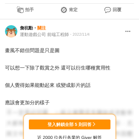
拍手
肯定
回覆
詹杭勳
・
關注
運動遊戲公司 前端工程師
・
2022/11/4
畫風不錯但問題是只是圖
可以想一下除了觀賞之外 還可以衍生哪種實用性
個人覺得如果能動起來 或變成影片的話
應該會更加分的樣子
登入解鎖全部
5
則回答
近 2000 位各行各業的 Giver 解答