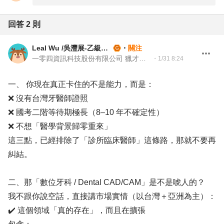
回答
2
則
Leal Wu /吳灃展-乙級就業服務技術士
・
關注
一零四資訊科技股份有限公司 獵才招聘處 Headhunter 104 獵才顧問
・
1/31 8:24
一、 你現在真正卡住的不是能力，而是：
❌ 沒有台灣牙醫師證照
❌ 國考二階等待期極長（8–10 年不確定性）
❌ 不想「醫學背景歸零重來」
這三點，已經排除了「診所臨床醫師」這條路，那就不要再
糾結。
二、那「數位牙科 / Dental CAD/CAM」是不是唬人的？
我不跟你說空話，直接講市場實情（以台灣＋亞洲為主）：
✔️ 這個領域「真的存在」，而且在擴張