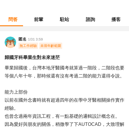
問答
前輩
駐站
諮詢
播客
職涯診所
/
不分職務
/
歸國牙科畢業生對未來迷茫
匿名
1/31 3:59
無工作經驗
未填年齡範圍
歸國牙科畢業生對未來迷茫
畢業歸國後，台灣本地牙醫國考就算過一階段，二階段也要
等個八年十年，那時候還有沒有考過二階的能力還得令說。
能力上部份
以前在國外念書時就有超過四年的在學中牙醫相關操作實作
經驗。
也曾念過兩年資訊工程，有一點基礎的邏輯設計概念在。
因為愛好與朋友的關係，稍微學了下AUTOCAD，大致理解