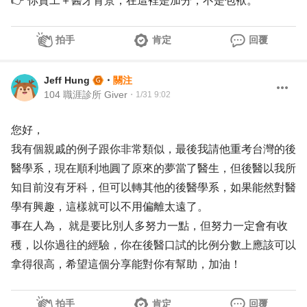
👉 你資工＋醫牙背景，在這裡是加分，不是包袱。
拍手
肯定
回覆
Jeff Hung
・
關注
104 職涯診所 Giver
・
1/31 9:02
您好，
我有個親戚的例子跟你非常類似，最後我請他重考台灣的後
醫學系，現在順利地圓了原來的夢當了醫生，但後醫以我所
知目前沒有牙科，但可以轉其他的後醫學系，如果能然對醫
學有興趣，這樣就可以不用偏離太遠了。
事在人為， 就是要比別人多努力一點，但努力一定會有收
穫，以你過往的經驗，你在後醫口試的比例分數上應該可以
拿得很高，希望這個分享能對你有幫助，加油！
拍手
肯定
回覆