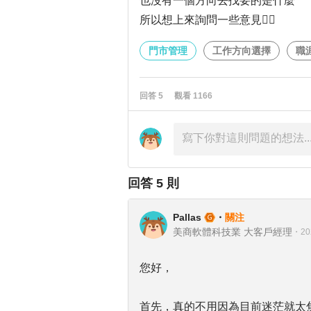
也沒有一個方向去找要的是什麼
所以想上來詢問一些意見😵‍💫
門市管理
工作方向選擇
職
回答
5
觀看
1166
回答
5
則
Pallas
・
關注
美商軟體科技業 大客戶經理
・
20
您好，
首先，真的不用因為目前迷茫就太