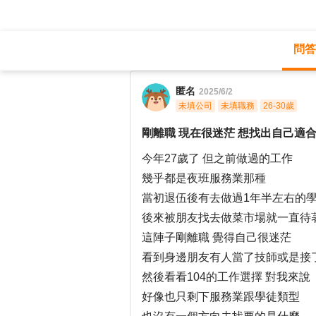
問答
職涯診所
/
門市管理
/
匿名
2025/6/2
未填公司
未填職務
26-30歲
剛離職 現在很迷茫 想找出自己適
今年27歲了 但之前做過的工作
幾乎都是夜班服務業那種
當初退伍後有去做過1年半左右的
後來被朋友找去做菜市場就一直待
這陣子剛離職 覺得自己很迷茫
看到身邊朋友有人當了技師或是接
然後看看104的工作選擇 對我來說
好像也只剩下服務業跟學徒類型