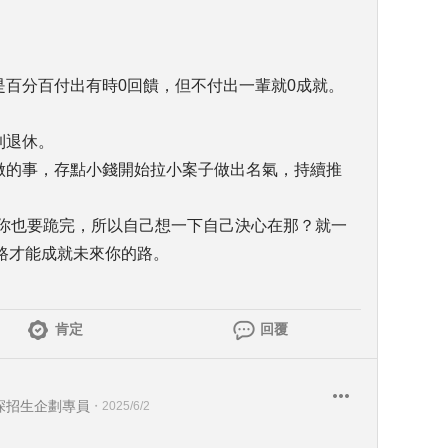
是百分百付出有時0回饋，但不付出一輩就0成就。
到退休。
不做的事，存點小錢開始拉小案子做出名氣，持續推
跪你也要跪完，所以自己想一下自己決心在那？就一
路才能成就未來你的路。
肯定
回覆
資深招生企劃專員
・
2025/6/2