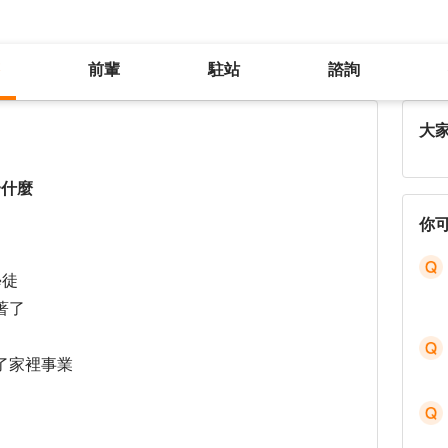
前輩
駐站
諮詢
剛離職 現在很迷茫 想找出自己適合什麼
大
合什麼
你
學徒
著了
了家裡事業