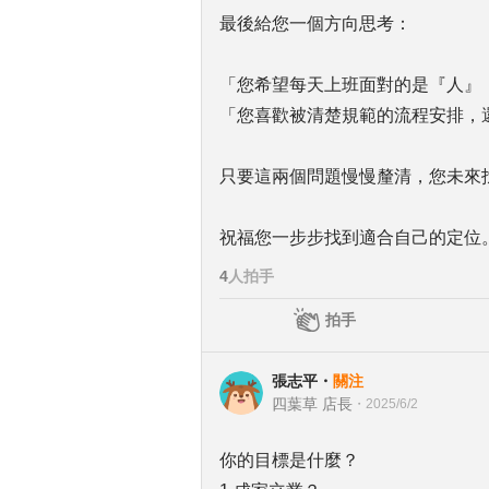
最後給您一個方向思考：
「您希望每天上班面對的是『人』
「您喜歡被清楚規範的流程安排，
只要這兩個問題慢慢釐清，您未來
祝福您一步步找到適合自己的定位
4
人拍手
拍手
張志平
・
關注
四葉草 店長
・
2025/6/2
你的目標是什麼？