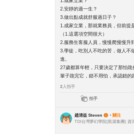
1.成家立業？
2.安靜的過一生？
3.做出點成就舒服過日子？
1.成家立業，那就業務員，但前提
（1.這選項空間很大）
2.服務生客服人員，慢慢爬慢慢升
3.學徒，吃別人不吃的苦，做人
進。
27歲都算年輕，只要決定了那怕
輩子跪完它，錯不用怕，承認錯的
2
人拍手
拍手
趙清益 Steven
・
關注
TDI台灣夢幻學院(凱渥集團) 