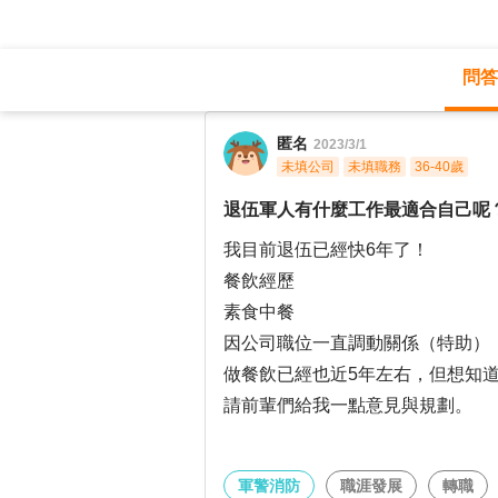
問答
職涯診所
/
軍警消防
/
匿名
2023/3/1
未填公司
未填職務
36-40歲
退伍軍人有什麼工作最適合自己呢
我目前退伍已經快6年了！
餐飲經歷
素食中餐
因公司職位一直調動關係（特助）
做餐飲已經也近5年左右，但想知
請前輩們給我一點意見與規劃。
軍警消防
職涯發展
轉職