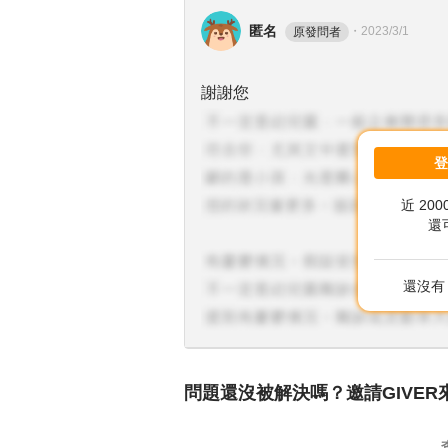
匿名
・
2023/3/1
原發問者
謝謝您
近 20
還
還沒有 
問題還沒被解決嗎？邀請GIVER