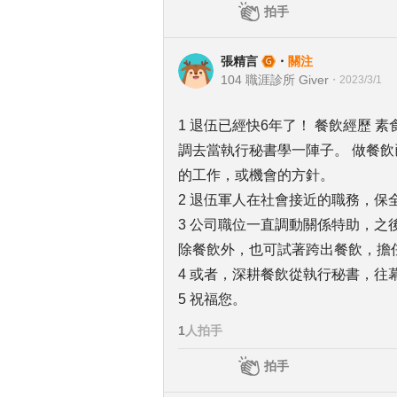
拍手
張精言
・
關注
104 職涯診所 Giver
・
2023/3/1
1 退伍已經快6年了！ 餐飲經歷
調去當執行秘書學一陣子。 做餐
的工作，或機會的方針。
2 退伍軍人在社會接近的職務，
3 公司職位一直調動關係特助，
除餐飲外，也可試著跨出餐飲，擔
4 或者，深耕餐飲從執行秘書，往
5 祝福您。
1
人拍手
拍手