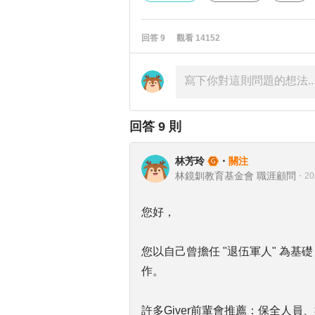
回答
9
觀看
14152
回答
9
則
林芳玲
・
關注
林鏡釧教育基金會 職涯顧問
・
20
您好，
您以自己曾擔任 "退伍軍人" 為
作。
許多Giver前輩會推薦：保全人員