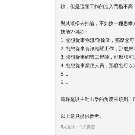
驗，但是這類工作的進入門檻不高
與其這樣去推論，不如換一種思維
技能? 例如：
1. 您想從事物流/運輸業，那麼您
2. 您想從事資訊相關工作，那麼
3. 您想從事網管工程師，那麼您
4. 您想從事業務人員，那麼您可
5....
6....
這樣是以主動出擊的角度來規劃自
以上意見提供參考。
5
人拍手
・
1
人肯定