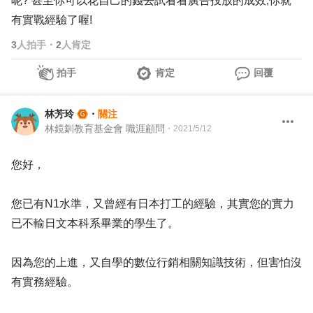
呢? 甚至你可以花自己的錢去試看看廣告投放的成效,你就
有實戰經驗了喔!
3
人拍手
・
2
人肯定
拍手
肯定
回覆
林芳玲
・
關注
林鏡釧教育基金會 職涯顧問
・
2021/5/12
您好，
您已有N1水準，又曾經有日本打工的經驗，其實您的實力
已不輸日文本科系畢業的學生了。
因為您的上進，又自學的數位行銷相關知識技術，但害怕沒
有實務經驗。