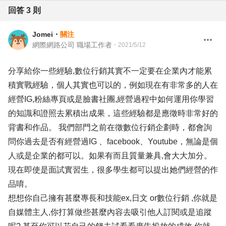
回答
3
則
Jomei
・
關注
網際網路公司 職場工作者
・
2021/5/12
分享給你一些經驗,數位行銷其實不一定要在企業內才能累
積實戰經驗，個人其實也可以的，例如現在有非常多的人在
經營IG,粉絲專頁或是臉書社團,經營過程中如何運用你學習
的知識和證照去累積出成果，這些經驗都是應徵時非常好的
背書和作品。 我們部門之前在徵數位行銷企劃時，都會詢
問你過去是否有經營過IG 、facebook、Youtube，無論是個
人或是企業的都可以。如果有而且質量兼具,會大大加分。
現在即使是面試實習生，很多學生都可以提出她們經營的作
品唷。
想想你自己擁有甚麼專長和技能ex,日文 or數位行銷 ,你就是
自媒體主人,你打算做些甚麼內容去吸引他人訂閱或是追蹤