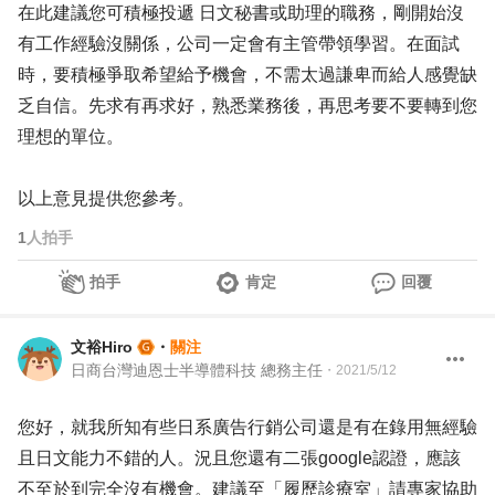
在此建議您可積極投遞 日文秘書或助理的職務，剛開始沒
有工作經驗沒關係，公司一定會有主管帶領學習。在面試
時，要積極爭取希望給予機會，不需太過謙卑而給人感覺缺
乏自信。先求有再求好，熟悉業務後，再思考要不要轉到您
理想的單位。
以上意見提供您參考。
1
人拍手
拍手
肯定
回覆
文裕Hiro
・
關注
日商台灣迪恩士半導體科技 總務主任
・
2021/5/12
您好，就我所知有些日系廣告行銷公司還是有在錄用無經驗
且日文能力不錯的人。況且您還有二張google認證，應該
不至於到完全沒有機會。建議至「履歷診療室」請專家協助