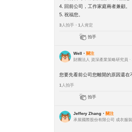
4. 回前公司，工作家庭兩者兼顧。
5. 祝福您。
3
人拍手
・
1
人肯定
拍手
Well
・
關注
財團法人 資深產業策略研究員
・
您要先看前公司您離開的原因還在
1
人拍手
拍手
Jeffery Zhang
・
關注
承展國際股份有限公司 成衣服