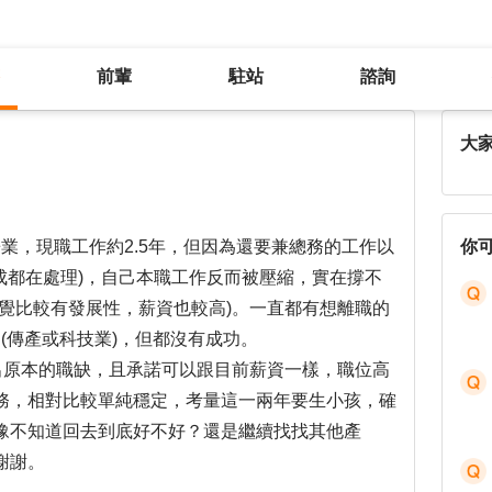
前輩
駐站
諮詢
壞？
大
業，現職工作約2.5年，但因為還要兼總務的工作以
你
成都在處理)，自己本職工作反而被壓縮，實在撐不
覺比較有發展性，薪資也較高)。一直都有想離職的
(傳產或科技業)，但都沒有成功。
出原本的職缺，且承諾可以跟目前薪資一樣，職位高
務，相對比較單純穩定，考量這一兩年要生小孩，確
豫不知道回去到底好不好？還是繼續找找其他產
謝謝。