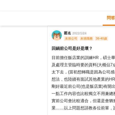
問答
職涯診所
/
人力資源
/
回鍋前公司是好是
匿名
2022/1/24
未填公司
未填職務
36-40歲
回鍋前公司是好是壞？
目前擔任飯店業的訓練HR，碩士畢
及處理主管臨時要的資料(大概佔7
太下去，(當初想轉職是因為公司感
想法，也陸續有面試其他產業的HR
剛好最近前公司(也是飯店業)有開
一點工作內容也比較獨立不用兼總
實前公司會比較適合，但還是會猶
業……以上問題想請教各位前輩，