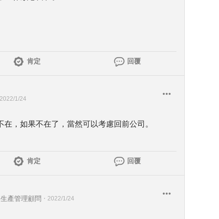
肯定
回覆
2022/1/24
不在，如果不在了，當然可以考慮回前公司。
肯定
回覆
裝生產管理顧問
・
2022/1/24