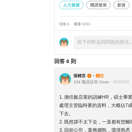
人力資源
職涯發展
薪資
回答
6
觀看
4203
回答
6
則
張精言
・
關注
104 職涯診所 Giver
・
2022/1/24
1. 擔任飯店業的訓練HR，碩士畢
處理主管臨時要的資料，大概佔7
下去。
2. 既然撐不太下去，一直都有想
3. 回前公司，業務嫻熟，環境熟