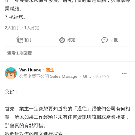
作，並展望未來職涯發展。研究計畫經驗是重點，與職缺專
業聯結。
7 祝福您。
2
人拍手
・
1
人肯定
拍手
肯定
回覆
查看
1
則回覆
Van Huang
・
關注
公司名暫不公開 Sales Manager - Global Market
・
2024/7/9
您好：
首先，業主一定會想要知道您的「過往」跟他們公司有何相
關，所以如果工作經驗並未有任何資訊與該職或產業相關，
那會真的有點可惜。
我們針對您的發文進行探索：