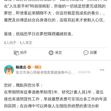
在”人生新手村”時就很精彩，所做的一切就是想要完成我的
夢想，即便看起來關聯不大，但這些都是我成長的養分」。
履歷及自傳是結合自身過往的，這樣寫起來才會動人心弦。
最後，祝福您早日在夢想職裡繼續前進。
2
人拍手
・
1
人肯定
拍手
肯定
回覆
駱建志
・
關注
新北市身心障礙者職業重建服務中心(三重區) 社區化就業服務
・
2024/7/9
您好，幾點與您分享：
在學期間有從事過教學助理1年、研究計畫人員1年，退伍
後也有過間質性工作，單就履歷表應可呈現出各工作的年資
與區間；在自傳中可以將個人生階段所經歷的逐項分析