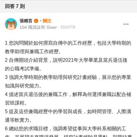
回答
7
則
張精言
・
關注
104 職涯診所 Giver
・
2024/7/9
1 您詢問關於如何撰寫自傳中的工作經歷，包括大學時期的
教學助理與兼職工作經歷。
2 自傳開頭介紹背景，說明2021年大學畢業及當兵退伍後
的公職考試準備。
3 強調大學時期的教學助理與研究計畫經驗，展示您的專業
知識與研究能力。
4 描述當兵退伍後的兼職工作，解釋為何選擇兼職以配合補
習班課程。
5 提及這些兼職經歷中的學習與成長，如時間管理、人際溝
通等軟實力。
6 總結您的求職目標，強調希望從事與大學科系相關的工