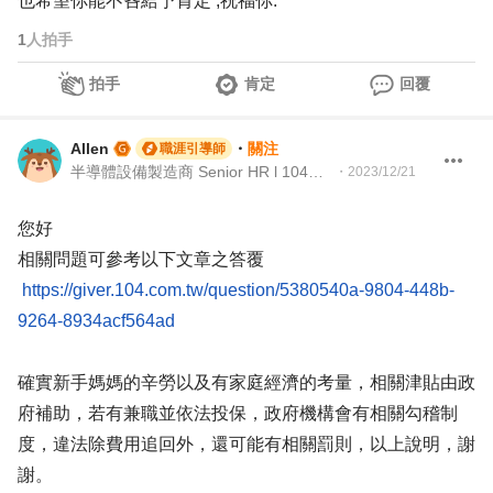
也希望你能不吝給予肯定 ,祝福你.
1
人拍手
拍手
肯定
回覆
Allen
・
關注
職涯引導師
半導體設備製造商 Senior HR l 104Giver職涯引導師 第003202310052號
・
2023/12/21
您好
相關問題可參考以下文章之答覆
https://giver.104.com.tw/question/5380540a-9804-448b-
9264-8934acf564ad
確實新手媽媽的辛勞以及有家庭經濟的考量，相關津貼由政
府補助，若有兼職並依法投保，政府機構會有相關勾稽制
度，違法除費用追回外，還可能有相關罰則，以上說明，謝
謝。