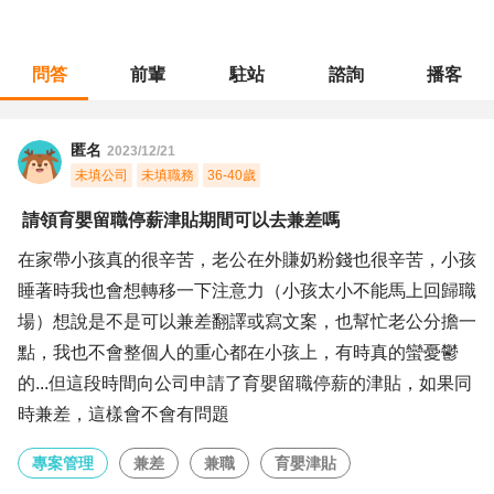
問答
前輩
駐站
諮詢
播客
職涯診所
/
專案管理
/
請領育嬰留職停薪津貼期間可以去兼差嗎
匿名
2023/12/21
未填公司
未填職務
36-40歲
請領育嬰留職停薪津貼期間可以去兼差嗎
在家帶小孩真的很辛苦，老公在外賺奶粉錢也很辛苦，小孩
睡著時我也會想轉移一下注意力（小孩太小不能馬上回歸職
場）想說是不是可以兼差翻譯或寫文案，也幫忙老公分擔一
點，我也不會整個人的重心都在小孩上，有時真的蠻憂鬱
的...但這段時間向公司申請了育嬰留職停薪的津貼，如果同
時兼差，這樣會不會有問題
專案管理
兼差
兼職
育嬰津貼