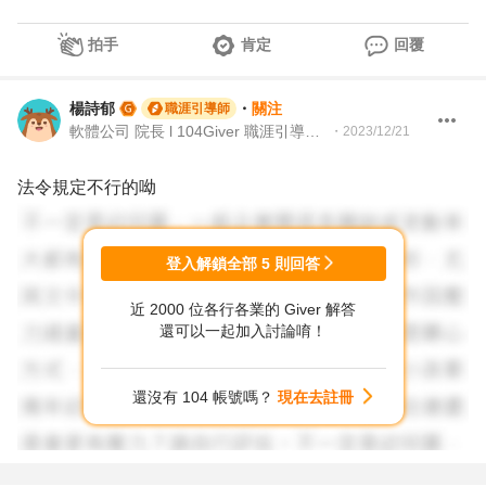
拍手
肯定
回覆
楊詩郁
・
關注
職涯引導師
軟體公司 院長 l 104Giver 職涯引導師 第003202410010號
・
2023/12/21
法令規定不行的呦
登入解鎖全部
5
則回答
近 2000 位各行各業的 Giver 解答
還可以一起加入討論唷！
還沒有 104 帳號嗎？
現在去註冊