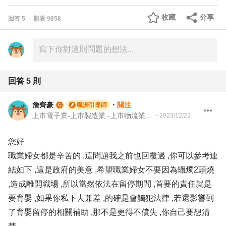
收藏
分享
回答
5
觀看
9858
回答
5
則
詹齊豪
・
關注
職涯引導師
上市電子業-上市製造業 -上市物流業 -上市餐飲服務業 104 Giver 職涯引導師 第003202410005號
・
2023/12/22
您好
職業婦女都是辛苦的 ,這問題我之前也回覆過 ,你可以參考連
結如下 ,這是政府的美意 ,希望職業婦女不要因為蠟燭2頭燒
,造成離開職場 ,所以當然依法在留停期間 ,首要的責任就是
要育嬰 ,如果你私下去兼差 ,的確是會觸犯法律 ,若還影響到
了育嬰留停的相關補助 ,那不是更得不償失 ,你自己要想清