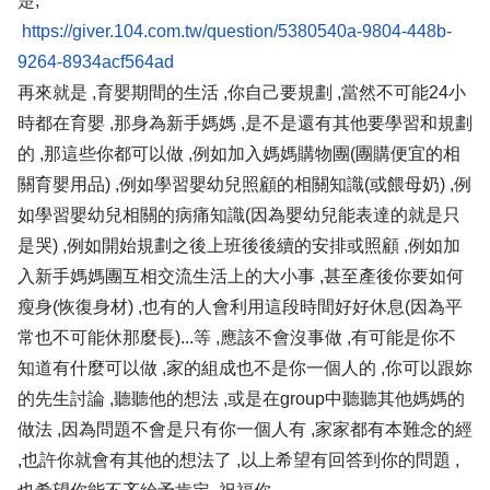
楚,
https://giver.104.com.tw/question/5380540a-9804-448b-
9264-8934acf564ad
再來就是 ,育嬰期間的生活 ,你自己要規劃 ,當然不可能24小
時都在育嬰 ,那身為新手媽媽 ,是不是還有其他要學習和規劃
的 ,那這些你都可以做 ,例如加入媽媽購物團(團購便宜的相
關育嬰用品) ,例如學習嬰幼兒照顧的相關知識(或餵母奶) ,例
如學習嬰幼兒相關的病痛知識(因為嬰幼兒能表達的就是只
是哭) ,例如開始規劃之後上班後後續的安排或照顧 ,例如加
入新手媽媽團互相交流生活上的大小事 ,甚至產後你要如何
瘦身(恢復身材) ,也有的人會利用這段時間好好休息(因為平
常也不可能休那麼長)...等 ,應該不會沒事做 ,有可能是你不
知道有什麼可以做 ,家的組成也不是你一個人的 ,你可以跟妳
的先生討論 ,聽聽他的想法 ,或是在group中聽聽其他媽媽的
做法 ,因為問題不會是只有你一個人有 ,家家都有本難念的經
,也許你就會有其他的想法了 ,以上希望有回答到你的問題 ,