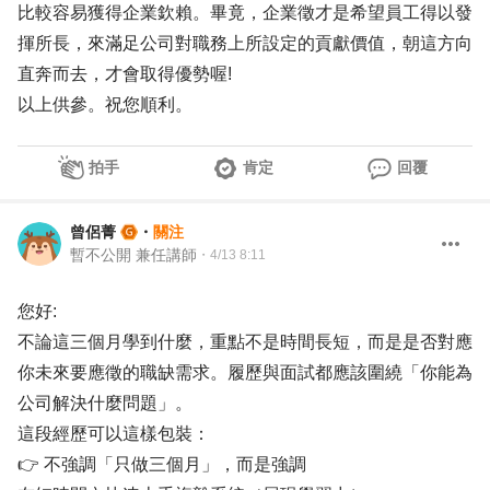
比較容易獲得企業欽賴。畢竟，企業徵才是希望員工得以發
揮所長，來滿足公司對職務上所設定的貢獻價值，朝這方向
直奔而去，才會取得優勢喔!
以上供參。祝您順利。
拍手
肯定
回覆
曾侶菁
・
關注
暫不公開 兼任講師
・
4/13 8:11
您好:
不論這三個月學到什麼，重點不是時間長短，而是是否對應
你未來要應徵的職缺需求。履歷與面試都應該圍繞「你能為
公司解決什麼問題」。
這段經歷可以這樣包裝：
👉 不強調「只做三個月」，而是強調