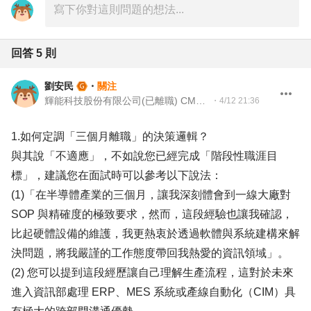
回答
5
則
劉安民
・
關注
輝能科技股份有限公司(已離職) CMDP職涯諮詢師
・
4/12 21:36
1.如何定調「三個月離職」的決策邏輯？
與其說「不適應」，不如說您已經完成「階段性職涯目
標」，建議您在面試時可以參考以下說法：
(1)「在半導體產業的三個月，讓我深刻體會到一線大廠對
SOP 與精確度的極致要求，然而，這段經驗也讓我確認，
比起硬體設備的維護，我更熱衷於透過軟體與系統建構來解
決問題，將我嚴謹的工作態度帶回我熱愛的資訊領域」。
(2) 您可以提到這段經歷讓自己理解生產流程，這對於未來
進入資訊部處理 ERP、MES 系統或產線自動化（CIM）具