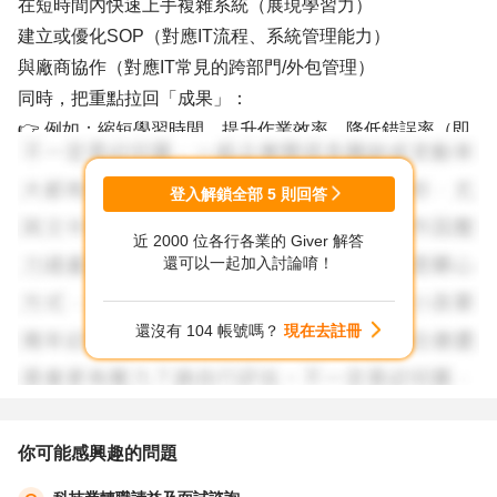
在短時間內快速上手複雜系統（展現學習力）
建立或優化SOP（對應IT流程、系統管理能力）
與廠商協作（對應IT常見的跨部門/外包管理）
同時，把重點拉回「成果」：
👉 例如：縮短學習時間、提升作業效率、降低錯誤率（即
使是質化也可以說）
面試時關鍵說法（很重要）
登入解鎖全部
5
則回答
近 2000 位各行各業的 Giver 解答
把離職原因定調為：
還可以一起加入討論唷！
👉「這段經歷讓我更確認自己要走資訊技術領域，因此選
擇及早調整方向，而不是累積不相關資歷」這會被解讀為有
還沒有 104 帳號嗎？
現在去註冊
規劃，而不是不穩定
IT/MIS會看什麼？
基本技術能力（如網路、系統、SQL、基礎程式）
你可能感興趣的問題
解決問題能力（debug、排錯邏輯）