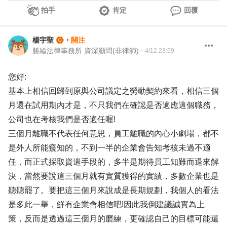
拍手
肯定
回覆
楊宇聖
・
關注
勝綸法律事務所 資深顧問(非律師)
・
4/12 23:59
您好:
基本上相信回歸到原與公司議定之勞動契約來看，相信三個
月還在試用期內才是，不只我們在確認是否適應這個職務，
公司也在考核我們是否適任喔!
三個月離職不代表任何意思，員工離職的內心小劇場，都不
是外人所能窺知的，不到一半的企業會告知考核未過不適
任，而正式採取資遣手段的，多半是期待員工知難而退來解
決，當然要說這三個月就有實質獲得的實績，多數企業也是
聽聽罷了。要把這三個月來說成是長期規劃，我個人的看法
是多此一舉，鮮有企業會相信吧!因此我倒建議誠實為上
策，反而是透過這三個月的磨練，更確認自己的目標可能還