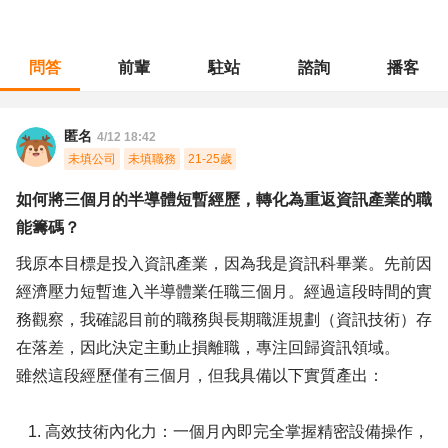
問答
前輩
駐站
諮詢
播客
職涯診所
/
不分職務
/
如何將三個月的半導體短暫經歷，轉化為重返資訊產業的職能籌碼？
匿名
4/12 18:42
未填公司
未填職務
21-25歲
如何將三個月的半導體短暫經歷，轉化為重返資訊產業的職
能籌碼？
我原本目標是投入資訊產業，因為我是資訊科畢業。先前因
經濟壓力短暫進入半導體業任職三個月。經過這段時間的實
務觀察，我確認目前的職務與長期職涯規劃（資訊技術）存
在落差，因此決定主動止損離職，專注回歸資訊領域。
雖然這段經歷僅有三個月，但我具備以下實質產出：
1. 高效技術內化力：一個月內即完全掌握精密設備操作，