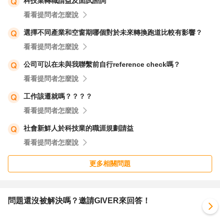
科技業轉職請益及面試諮詢
學習速度（你這段其實是加分）
看看提問者怎麼說
是否能「馬上上手＋持續成長」
最後
選擇不同產業和空窗期哪個對於未來轉換跑道比較有影響？
👉 這三個月不是劣勢，你要把它變成：
看看提問者怎麼說
「我已經證明我可以快速學會任何系統，現在要用在IT上」
公司可以在未與我聯繫前自行reference check嗎？
祝順心~~
看看提問者怎麼說
工作該遷就嗎？？？？
看看提問者怎麼說
社會新鮮人於科技業的職涯規劃請益
看看提問者怎麼說
更多相關問題
問題還沒被解決嗎？邀請GIVER來回答！