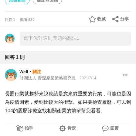
業務銷售
履歷無回應
收藏
分享
回答
1
觀看
830
回答
1
則
Well
・
關注
財團法人 資深產業策略研究員
・
2021/7/14
長照行業就趨勢來說應該是愈來愈重要的行業，可能也是因
為疫情因素，受到比較大的衝擊。如果要檢查履歷，可以到
104的履歷診療室找相關產業的前輩幫您看看。
拍手
肯定
回覆