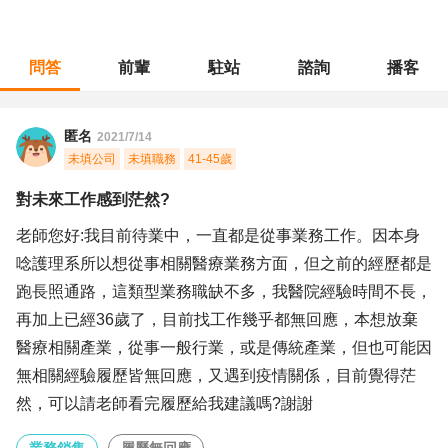
問答
前輩
駐站
諮詢
播客
職涯診所
/
業務銷售
/
對未來工作感到茫然?
匿名
2021/7/14
未填公司
未填職務
41-45歲
對未來工作感到茫然?
老師您好:我目前待業中，一直都是從事業務工作。因本身
唸護理系所以想從事相關醫療業務方面，但之前的經歷都是
跑長照通路，這類型業務職缺不多，我醫院經驗時間不長，
再加上已經36歲了，目前找工作幾乎都無回應，本想放棄
醫療相關產業，從事一般行業，或是傳統產業，但也可能因
無相關經驗履歷皆無回應，又遇到疫情關係，目前覺得茫
然，可以請老師看完履歷給我建議嗎?謝謝