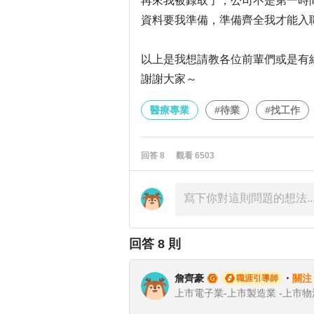
再來我被錄取了，公司不是第一時間給
資料要我準備，準備齊全我才能入
以上是我想請教各位前輩們或是有
謝謝大家～
醫療專業
#待業
#找工作
回答
8
觀看
6503
回答
8
則
詹齊豪
・
關注
職涯引導師