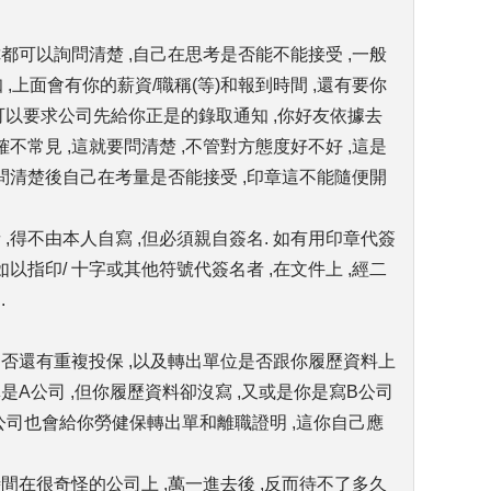
議你都可以詢問清楚 ,自己在思考是否能不能接受 ,一般
r 通知 ,上面會有你的薪資/職稱(等)和報到時間 ,還有要你
你可以要求公司先給你正是的錄取通知 ,你好友依據去
確不常見 ,這就要問清楚 ,不管對方態度好不好 ,這是
,問清楚後自己在考量是否能接受 ,印章這不能隨便開
 ,得不由本人自寫 ,但必須親自簽名. 如有用印章代簽
如以指印/ 十字或其他符號代簽名者 ,在文件上 ,經二
.
是否還有重複投保 ,以及轉出單位是否跟你履歷資料上
是A公司 ,但你履歷資料卻沒寫 ,又或是你是寫B公司
 ,公司也會給你勞健保轉出單和離職證明 ,這你自己應
間在很奇怪的公司上 ,萬一進去後 ,反而待不了多久