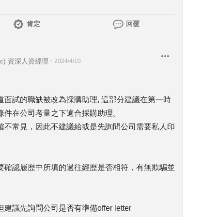
肯定
回覆
c) 資深人資經理
・
2024/4/10
面試的職缺被改為採購助理, 這部分建議在第一時
條件在公司考量之下適合採購助理。
確不常見，因此不建議給或是先詢問公司需要私人印
要確認履歷中所填的過往經歷是否相符，有無欺騙並
。
詢問公司是否有準備offer letter