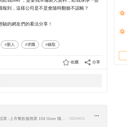
我offer ，是要我準備新人資料，給我厚厚一疊
職報到，這樣公司是不是會隨時翻臉不認帳？
經驗的網友們的看法分享！
#新人
#求職
#錄取
收藏
分享
上市電子業-上市製造業 -上市物流業 -上市餐飲服務業 104 Giver 職涯引導師 第003202410005號
・
2024/4/11