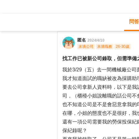
問答
職涯診所
/
醫療專業
/
匿名
2024/4/10
未填公司
未填職務
26-30歲
找工作已被新公司錄取，但需準備
我於3/29（五）去一間機械廠公
我才知道面試的職缺被改為採購助理
要去公司拿新人資料時，以下是我
司，（櫃檯小姐說離職的話公司不
也不知道公司是不是會惡意拿我的
在哪，小姐的態度也不是很好，我
還有一項公司需要我的勞保投保紀
保紀錄呢？