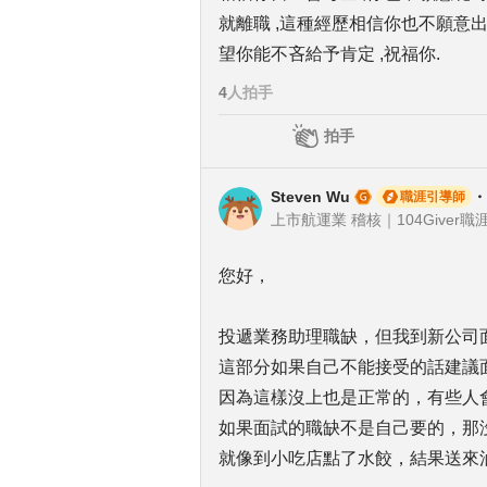
就離職 ,這種經歷相信你也不願意出
望你能不吝給予肯定 ,祝福你.
4
人拍手
拍手
Steven Wu
・
職涯引導師
上市航運業 稽核｜104Giver職涯
您好，
投遞業務助理職缺，但我到新公司
這部分如果自己不能接受的話建議
因為這樣沒上也是正常的，有些人
如果面試的職缺不是自己要的，那
就像到小吃店點了水餃，結果送來