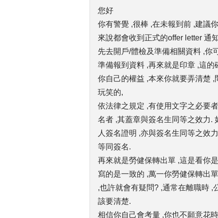
您好
你有警覺 ,很棒 ,在未報到前 ,建
來說都會收到正式的offer lette
先去開戶/體檢及準備相關資料 ,
準備報到資料 ,再來就是印章 ,這的
你自己的權益 ,本來你就要弄清楚 
玩笑的,
依法律之規定 ,有使用文字之必要者
名者 ,其蓋章與簽名生同等之效力. 
人簽名證明 ,亦與簽名生同等之效力
等同簽名.
再來就是勞健保轉出單 ,這是看你
寫的是一致的 ,萬一你勞健保轉出單
,也許就會有疑問? ,通常在離職時
該要清楚.
相信你自己會考量 ,你也不願意花時