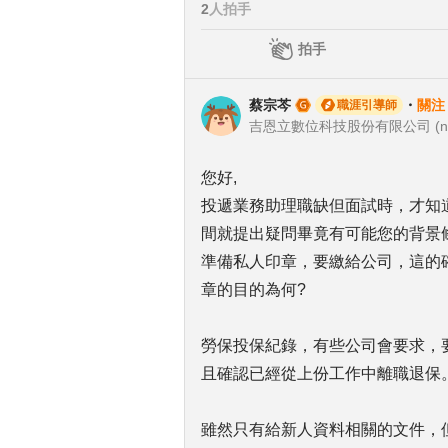
2
人拍手
拍手
蔡宗芩
・
關注
職涯引導師
吉恩立數位科技股份有限公司 (n
您好,
投遞業務助理職缺但面試時，才知道
間就提出疑問畢竟有可能您的背景
準備私人印章，要繳給公司，這的
章的目的為何?
勞保投保紀錄，有些公司會要求，
且確認已經從上份工作中離職退保
雖然只有給新人資料相關的文件，但建議先