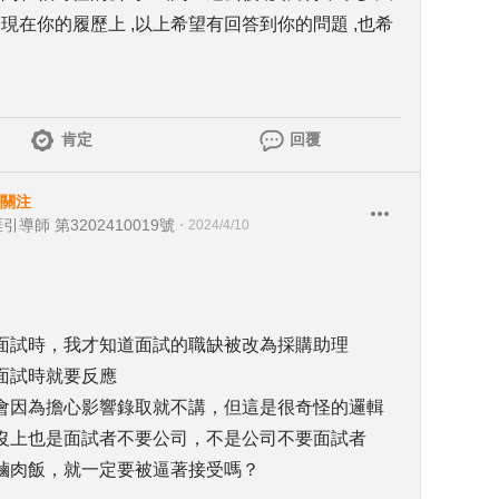
現在你的履歷上 ,以上希望有回答到你的問題 ,也希
肯定
回覆
關注
引導師 第3202410019號
・
2024/4/10
面試時，我才知道面試的職缺被改為採購助理
面試時就要反應
會因為擔心影響錄取就不講，但這是很奇怪的邏輯
沒上也是面試者不要公司，不是公司不要面試者
滷肉飯，就一定要被逼著接受嗎？