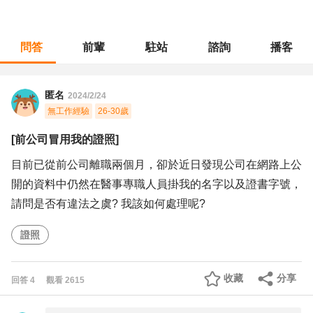
問答
前輩
駐站
諮詢
播客
職涯診所
/
不分職務
/
[前公司冒用我的證照]
匿名
2024/2/24
無工作經驗
26-30歲
[前公司冒用我的證照]
目前已從前公司離職兩個月，卻於近日發現公司在網路上公
開的資料中仍然在醫事專職人員掛我的名字以及證書字號，
請問是否有違法之虞? 我該如何處理呢?
證照
收藏
分享
回答
4
觀看
2615