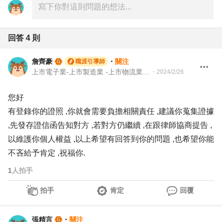
回答
4
則
詹齊豪
・
關注
職涯引導師
上市電子業-上市製造業 -上市物流業 -上市餐飲服務業 104 Giver 職涯引導師 第003202410005號
・
2024/2/26
您好
有登錄你的證照 ,你就會需要負擔相關責任 ,建議你蒐集證據
,先發存證信函告知對方 ,若對方仍繼續 ,在跟律師協商提告 ,
以維護你個人權益 ,以上希望有回答到你的問題 ,也希望你能
不吝給予肯定 ,祝福你.
1
人拍手
拍手
肯定
回覆
張精言
・
關注