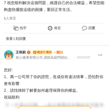
7 祝您順利解決這個問題，維護自己的合法權益，希望您能
夠盡快擺脫這樣的困擾，重回正常生活。
1
人肯定
拍手
肯定
回覆
查看
1
則回覆
王明莉
・
關注
職涯引導師
直心健康有限公司 講師及顧問經紀人、園藝治療師、就業服務專業人員、104Giver職涯引導師
・
2024/2/25
您好:
1、萬一公司用了你的證照，造成你有違法情事，恐怕對你
會有影響
2、請找律師了解要如何處理保障你的權益。
祝福順利