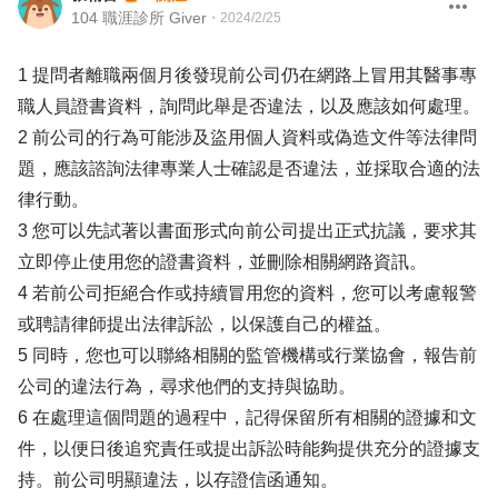
104 職涯診所 Giver
・
2024/2/25
1 提問者離職兩個月後發現前公司仍在網路上冒用其醫事專
職人員證書資料，詢問此舉是否違法，以及應該如何處理。
2 前公司的行為可能涉及盜用個人資料或偽造文件等法律問
題，應該諮詢法律專業人士確認是否違法，並採取合適的法
律行動。
3 您可以先試著以書面形式向前公司提出正式抗議，要求其
立即停止使用您的證書資料，並刪除相關網路資訊。
4 若前公司拒絕合作或持續冒用您的資料，您可以考慮報警
或聘請律師提出法律訴訟，以保護自己的權益。
5 同時，您也可以聯絡相關的監管機構或行業協會，報告前
公司的違法行為，尋求他們的支持與協助。
6 在處理這個問題的過程中，記得保留所有相關的證據和文
件，以便日後追究責任或提出訴訟時能夠提供充分的證據支
持。前公司明顯違法，以存證信函通知。