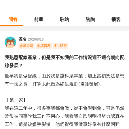
問答
前輩
駐站
諮詢
播客
職涯診所
/
採購倉管
/
我熟悉配線產業，但是我不知我的工作情況適不適合朝向配線發展？
匿名
2020/8/16
未填公司
未填職務
41-45歲
我熟悉配線產業，但是我不知我的工作情況適不適合朝向配
線發展？
最早我是做配線，由於我是該科系畢業，加上當初想法是想
有一技之長，打算以此做為終生規劃(職涯發展)。
【第一家】
我在這二年中，很多事我都會做，從不會學到會，可是仍然
常常被同事說我工作不用心，我看我自己明明很努力認真在
工作，還是被嫌手腳慢，他們覺得我做事好像有什麼困難，