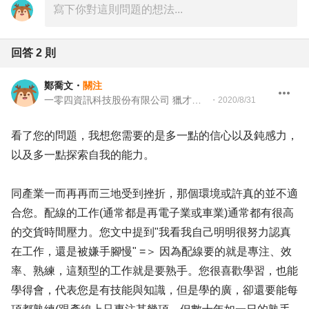
回答
2
則
鄭喬文
・
關注
一零四資訊科技股份有限公司 獵才招聘處顧問
・
2020/8/31
看了您的問題，我想您需要的是多一點的信心以及鈍感力，
以及多一點探索自我的能力。
同產業一而再再而三地受到挫折，那個環境或許真的並不適
合您。配線的工作(通常都是再電子業或車業)通常都有很高
的交貨時間壓力。您文中提到"我看我自己明明很努力認真
在工作，還是被嫌手腳慢" =＞ 因為配線要的就是專注、效
率、熟練，這類型的工作就是要熟手。您很喜歡學習，也能
學得會，代表您是有技能與知識，但是學的廣，卻還要能每