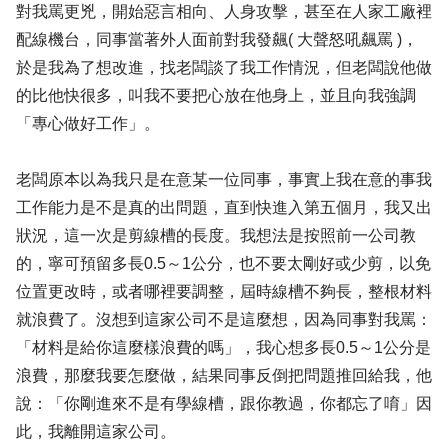
對我罵更兇，開始惡言相向、人身攻擊，甚至在人家工廠裡
配線機台，同事當著外人面前對我發飆( 大聲怒吼飆罵 )，
於是我為了想改進，找老闆談了我工作情況，但老闆說他做
的比他快很多，叫我不要把心放在他身上，並且向我強調
「專心做好工作」。
老闆原本以為我只是在意某一位同事，事實上我在意的事我
工作能力是不是真的出問題，直到快進入第五個月，我又出
狀況，這一次是剪線槽的長度。我想法是按照前一公司教
的，寧可預留多長0.5～1公分，也不要太剛好或少剪，以免
位置更改時，或者哪裡要調整，屆時線槽不夠長，整根材料
就浪費了。沒想到這家公司不是這麼想，因為同事對我罵：
「材料是給你這麼樣浪費的嗎」，我心想多長0.5～1公分是
浪費，那麼我要怎麼做，結果同事反倒把問題推回給我，他
說：「你剛進來不是有學線槽，跟你教過，你都忘了唷」因
此，我離開這家公司。