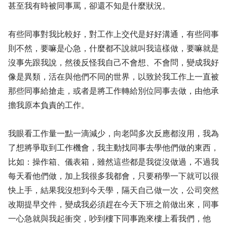
甚至我有時被同事罵，卻還不知是什麼狀況。
有些同事對我比較好，對工作上交代是好好溝通，有些同事
則不然，要嘛是心急，什麼都不說就叫我這樣做，要嘛就是
沒事先跟我說，然後反怪我自己不會想、不會問，變成我好
像是異類，活在與他們不同的世界，以致於我工作上一直被
那些同事給搶走，或者是將工作轉給別位同事去做，由他承
擔我原本負責的工作。
我眼看工作量一點一滴減少，向老闆多次反應都沒用，我為
了想將爭取到工作機會，我主動找同事去學他們做的東西，
比如：操作箱、儀表箱，雖然這些都是我從沒做過，不過我
每天看他們做，加上我很多我都會，只要稍學一下就可以很
快上手，結果我沒想到今天學，隔天自己做一次，公司突然
改期提早交件，變成我必須趕在今天下班之前做出來，同事
一心急就與我起衝突，吵到樓下同事跑來樓上看我們，他