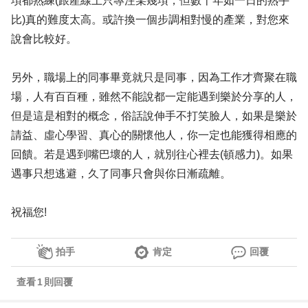
項都熟練(跟產線上只專注某幾項，但數十年如一日的熟手
比)真的難度太高。或許換一個步調相對慢的產業，對您來
說會比較好。
另外，職場上的同事畢竟就只是同事，因為工作才齊聚在職
場，人有百百種，雖然不能說都一定能遇到樂於分享的人，
但是這是相對的概念，俗話說伸手不打笑臉人，如果是樂於
請益、虛心學習、真心的關懷他人，你一定也能獲得相應的
回饋。若是遇到嘴巴壞的人，就別往心裡去(頓感力)。如果
遇事只想逃避，久了同事只會與你日漸疏離。
祝福您!
拍手
肯定
回覆
查看
1
則回覆