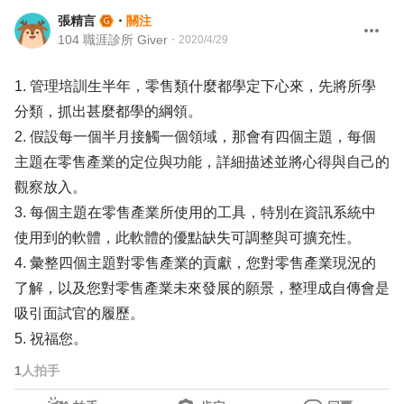
張精言
・
關注
104 職涯診所 Giver
・
2020/4/29
1. 管理培訓生半年，零售類什麼都學定下心來，先將所學
分類，抓出甚麼都學的綱領。
2. 假設每一個半月接觸一個領域，那會有四個主題，每個
主題在零售產業的定位與功能，詳細描述並將心得與自己的
觀察放入。
3. 每個主題在零售產業所使用的工具，特別在資訊系統中
使用到的軟體，此軟體的優點缺失可調整與可擴充性。
4. 彙整四個主題對零售產業的貢獻，您對零售產業現況的
了解，以及您對零售產業未來發展的願景，整理成自傳會是
吸引面試官的履歷。
5. 祝福您。
1
人拍手