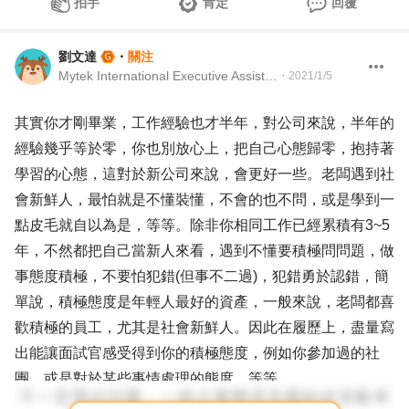
拍手
肯定
回覆
劉文達
・
關注
Mytek International Executive Assistant
・
2021/1/5
其實你才剛畢業，工作經驗也才半年，對公司來說，半年的
經驗幾乎等於零，你也別放心上，把自己心態歸零，抱持著
學習的心態，這對於新公司來說，會更好一些。老闆遇到社
會新鮮人，最怕就是不懂裝懂，不會的也不問，或是學到一
點皮毛就自以為是，等等。除非你相同工作已經累積有3~5
年，不然都把自己當新人來看，遇到不懂要積極問問題，做
事態度積極，不要怕犯錯(但事不二過)，犯錯勇於認錯，簡
單說，積極態度是年輕人最好的資產，一般來說，老闆都喜
歡積極的員工，尤其是社會新鮮人。因此在履歷上，盡量寫
出能讓面試官感受得到你的積極態度，例如你參加過的社
團，或是對於某些事情處理的態度，等等。