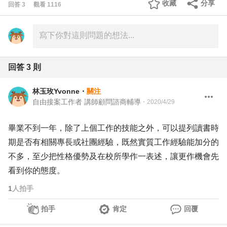
收藏
分享
回答
3
觀看
1116
回答
3
則
林玉玫Yvonne
・
關注
自由接案工作者 講師顧問諮商輔導
・
2020/4/29
畢業不到一年，除了上個工作的技能之外，可以提列讀書時
期是否有相關專長或社團經驗，既然實質工作經驗能加分的
不多，至少把性格優勢及在校所學作一表述，讓更作機會先
看到你的態度。
1
人拍手
拍手
肯定
回覆