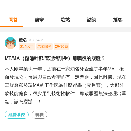
問答
前輩
駐站
諮詢
播客
職涯診所
/
經營幕僚
/
MT/MA（儲備幹部/管理培訓生）離職後的履歷？
匿名
2020/4/29
未填公司
未填職務
26-30歲
MT/MA（儲備幹部/管理培訓生）離職後的履歷？
本人剛畢業快一年，之前在一家知名外企坐了半年MA，後
面發現公司發展與自己希望的有一定差距，因此離職。現在
寫履歷卻發現MA的工作因為什麼都學（零售類），大部分
軟技能偏多，很少用到技術性軟件，導致履歷無法整理出重
點，該怎麼辦！！
經營幕僚
轉職