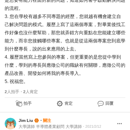
是您要有能力在面對新的問題，知道如何著手啟動解決問題
的流程。
3. 您在學校有越多不同專題的經歷，您就越有機會建立自
己解決問題的模式。履歷上寫了這兩個專案，對畢業後找工
作好像也沒什麼幫助，那您就弄錯方向重點在您能建立哪些
能力，而非您接觸哪些專案。也就是從這兩個專案您到底學
到什麼專長，說的出來應用的上去。
4. 履歷當然寫上您參與的專案，但更重要的是您從中學到
什麼，學到的專長與應徵公司的職缺有何關聯，應徵公司的
產品改善、開發如何將我的專長導入。
5. 祝福您。
2
人拍手
・
2
人肯定
拍手
肯定
回覆
Jim Liu
・
關注
大學講師 半導體產業顧問 大學講師
・
2021/2/12