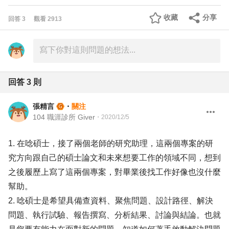
收藏
分享
回答
3
觀看
2913
回答
3
則
張精言
・
關注
104 職涯診所 Giver
・
2020/12/5
1. 在唸碩士，接了兩個老師的研究助理，這兩個專案的研
究方向跟自己的碩士論文和未來想要工作的領域不同，想到
之後履歷上寫了這兩個專案，對畢業後找工作好像也沒什麼
幫助。
2. 唸碩士是希望具備查資料、聚焦問題、設計路徑、解決
問題、執行試驗、報告撰寫、分析結果、討論與結論。也就