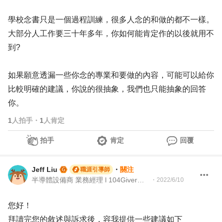
學校念書只是一個過程訓練，很多人念的和做的都不一樣。
大部分人工作要三十年多年，你如何能肯定作的以後就用不
到?
如果願意透漏一些你念的專業和要做的內容，可能可以給你
比較明確的建議，你說的很抽象，我們也只能抽象的回答
你。
1
人拍手
・
1
人肯定
拍手
肯定
回覆
Jeff Liu
・
關注
職涯引導師
半導體設備商 業務經理 l 104Giver職涯引導師 第 003202310047 號
・
2022/6/10
您好！
拜讀完您的敘述與訴求後，容我提供一些建議如下