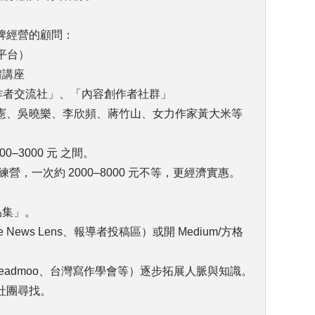
牌經營的顧問：
合平台）
體講座
字工作者交流社」、「內容創作者社群」
憲、吳曉樂、李欣頻、蔣竹山、女力作家黃大米等
–3000 元 之間。
，一次約 2000–8000 元不等，更經濟實惠。
品集」。
ews Lens、報導者投稿區）或開 Medium/方格
eadmoo、台灣寫作學會等）逐步拓展人脈與知識。
社團尋找。