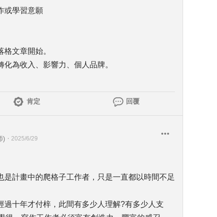
作或學習意願
落格文章開始。
轉化為收入、影響力、個人品牌。
肯定
回覆
)
・
2025/6/29
也是計畫中的爬格子工作者，只是一直都以時間不足
。
經過十年才付梓，此間有多少人理解?有多少人支