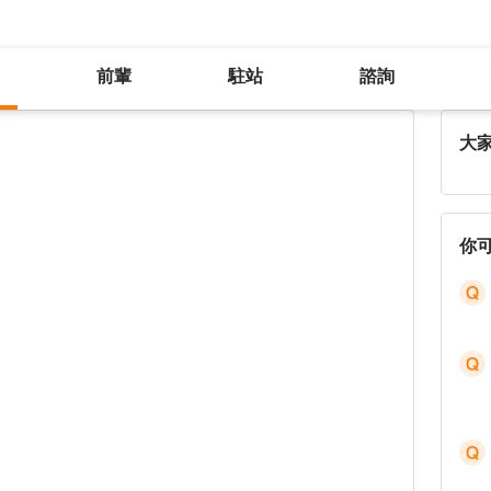
前輩
駐站
諮詢
請問關於寫作工作可以怎麼開始
大
你