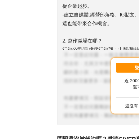
從企業起步。
-建立自媒體:經營部落格、IG貼文、Y
這也能帶來合作機會。
2. 寫作職場在哪？
行銷公司/品牌端行銷部；出版/雜誌
3. 關於收入？ 初階:30K以下；中階
🔸提醒：自由寫手前期收入波動大
近 20
還
4.專業人士諮詢如何找？
-Pinkoi School、TKB電商學院..
還沒有 
-FB 社團「內容行銷與數位寫作
5. 專業諮詢的費用？依諮詢深度
一對一諮詢-履歷健檢、職涯方向、品牌