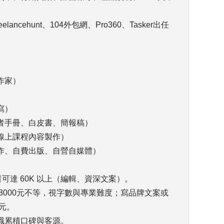
ncehunt、104外包網、Pro360、Tasker出任
作家）
寫）
者手冊、白皮書、簡報稿）
線上課程內容製作）
作、自費出版、自營自媒體）
深者可達 60K 以上（編輯、資深文案）。
–3000元不等，視字數與專業難度；寫品牌文案或
 元。
職累積口碑與客源。