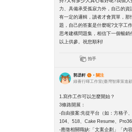
持?又有多少人真心看好呢?我個
力、具備承受孤寂力外，自己的資
有一定的邏輯，讀者才會買單，那
題，自己的答案是什麼呢?文字工
思考建構問題集，相信下一個暢銷
以上供參。祝您順利!
拍手
郭丞軒
・
關注
綠薈行暉工作室(臺灣智庫策進顧
1.寫作工作可以怎麼開始？
3條路開展：
-自由接案:先從平台（如：方格子、M
104、518、Cake Resume、P
-應徵相關職缺:「文案企劃」「內