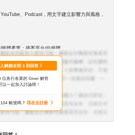
ouTube、Podcast，用文字建立影響力與風格，
/媒體產業；接案平台/自媒體
:35K以上；專業:50K 以上(供參考需自訪價)
登入解鎖全部
3
則回答
，要有過渡期準備。
00 位各行各業的 Giver 解答
可以一起加入討論唷！
課程平台
104 帳號嗎？
現在去註冊
研究社」「接案公社」等，有許多前輩分享心得
與對象不同：
定位等 (每次1K-3K不等)