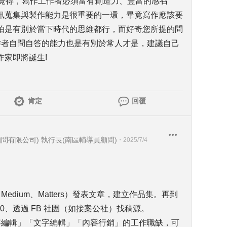
人覺得，寫作工作者必須富有創造力、豐富的感召
訊蒐集與製作能力是很重要的一環，畢竟寫作應該要
怕是有別於當下時代的思維都行，而好奇您所提的問
作者自問自答的能力也是有別於常人才是，建議自己
作家即將誕生!
肯定
回覆
問有限公司) 執行長(南區輔導員顧問)
・
2025/7/4
edium、Matters）發表文章，建立作品集。再到
ro360、透過 FB 社團（如接案公社）找稿源。
容編輯」「文字編輯」「內容行銷」的工作職缺，可