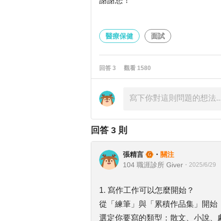
謝謝您！
醫療保健
面試
回答
3
觀看
1580
回答
3
則
張精言
・
關注
104 職涯診所 Giver
・
2025/6/29
1. 寫作工作可以怎麼開始？
從「練筆」與「累積作品集」開始：部
選定你要寫的類型：散文、小說、