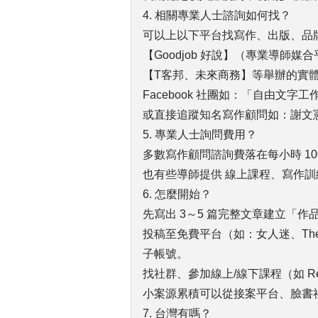
4. 相關專業人士諮詢如何找？
可以上以下平台找寫作、出版、品
【Goodjob 好說】（專業導師媒
【T客邦、未來商務】等舉辦的實
Facebook 社團如：「自由文
或直接追蹤知名寫作顧問如：謝文
5. 專業人士詢問費用？
多數寫作顧問諮詢費落在每小時 1000
也有些導師提供 線上課程、寫作訓練營
6. 怎麼開始？
先寫出 3～5 篇完整文章建立「作
投稿至免費平台（如：女人迷、The N
子帳號。
找社群、參加線上/線下課程（如 R
小案源累積可以從接案平台、臉書
7. 台灣有嗎？