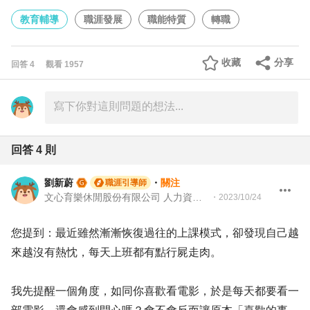
教育輔導
職涯發展
職能特質
轉職
收藏
分享
回答
4
觀看
1957
回答
4
則
劉新蔚
・
關注
職涯引導師
文心育樂休閒股份有限公司 人力資源副理｜104Giver職涯引導師 第003202410023號
・
2023/10/24
您提到：最近雖然漸漸恢復過往的上課模式，卻發現自己越
來越沒有熱忱，每天上班都有點行屍走肉。
我先提醒一個角度，如同你喜歡看電影，於是每天都要看一