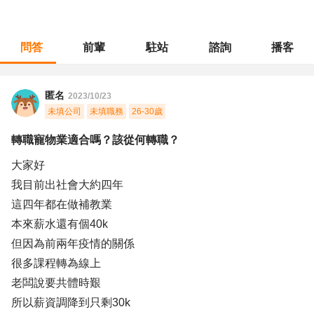
問答
前輩
駐站
諮詢
播客
職涯診所
/
教育輔導
/
轉職寵物業適合嗎？該從何轉職？
匿名
2023/10/23
未填公司
未填職務
26-30歲
轉職寵物業適合嗎？該從何轉職？
大家好
我目前出社會大約四年
這四年都在做補教業
本來薪水還有個40k
但因為前兩年疫情的關係
很多課程轉為線上
老闆說要共體時艱
所以薪資調降到只剩30k