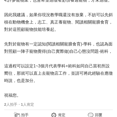
4.許多寵物業，也會希望應徵者必須養過寵物，才來應徵。
因此我建議，如果你現況教學職還沒有放棄，不妨可以先斜
槓在動物機會上，志工、真正養寵物、閱讀相關寵膳食育，
對於這照顧寵物技能培養起。
先對於寵物有一定認知(閱讀相關寵膳食育)-學科，也認為面
對照顧一陣子寵物覺得(自己實際做)自己心態沒問題-術科，
這過程可以設定1~3個月代表學科+術科如同自己當初所設
嚮往，那就可以直上去寵物店工作，並請可將此經驗在應徵
時說，也是加分。
祝福您。
2
人拍手
・
1
人肯定
拍手
肯定
回覆