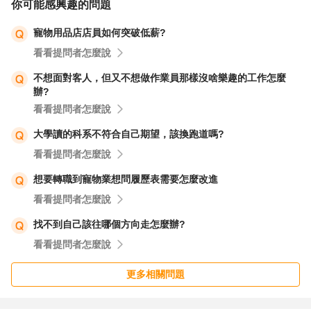
你可能感興趣的問題
2. 自我評估：
寵物用品店店員如何突破低薪?
✍🏻 考慮自己是否具備相關技能和知識，以及是否願意學習
看看提問者怎麼說
和進修。例如，在寵物美容業，你可能需要獲得相關培訓和
認證，並具備處理和照顧不同種類動物的能力。
不想面對客人，但又不想做作業員那樣沒啥樂趣的工作怎麼
辦?
看看提問者怎麼說
3. 實地體驗：
✍🏻 在下定決心前，嘗試尋找機會去實地體驗寵物業的工
大學讀的科系不符合自己期望，該換跑道嗎?
作，可以透過實習、志願工作來獲得更多的了解。這樣你可
看看提問者怎麼說
以確定自己是否真的喜歡並適合這個行業。
想要轉職到寵物業想問履歷表需要怎麼改進
看看提問者怎麼說
4. 工作穩定性和收入：
找不到自己該往哪個方向走怎麼辦?
✍🏻 寵物業的工作穩定性和收入可能因地區和需求有所不
看看提問者怎麼說
同。考慮到目前的經濟情況以及你是否能夠管理自己的經濟
負擔，這對於轉職至寵物業至關重要。
更多相關問題
5. 瞭解市場需求：