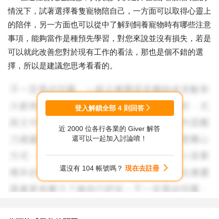
情況下，試著選擇養隻寵物陪自己，一方面可以取得心靈上
的陪伴，另一方面也可以從中了解到飼養寵物時有哪些注意
事項，能夠當作是種預先學習，對您來說並沒有損失，若是
可以就此改善您對於現有工作的看法，那也是個不錯的選
擇，所以是建議您思考看看的。
② 轉職寵物業容易嗎？若是往寵物美容業發展好嗎？有沒
有要注意的事情呢？
登入解鎖全部
4
則回答
✍🏻 再來就要討論到重點，喜愛寵物與從事寵物業真的是有
近 2000 位各行各業的 Giver 解答
很大的不同，您需要從幾個層面去思考自己是否適合。
還可以一起加入討論唷！
1. 瞭解寵物業：
還沒有 104 帳號嗎？
現在去註冊
✍🏻 在做出任何決定之前，瞭解寵物業的不同方面和需求。
了解寵物美容業、寵物飼養、訓練或寵物用品銷售等領域的
工作內容和要求。