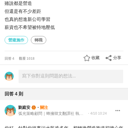
雖說都是營造
但還是有不少差距
也真的想進新公司學習
薪資也不希望被特地壓低
營建施作
轉職
收藏
分享
回答
4
觀看
1018
回答
4
則
劉庭安
・
關注
弧光策略顧問｜蜂擁韓文翻譯社 執行長
・
4/10 10:24