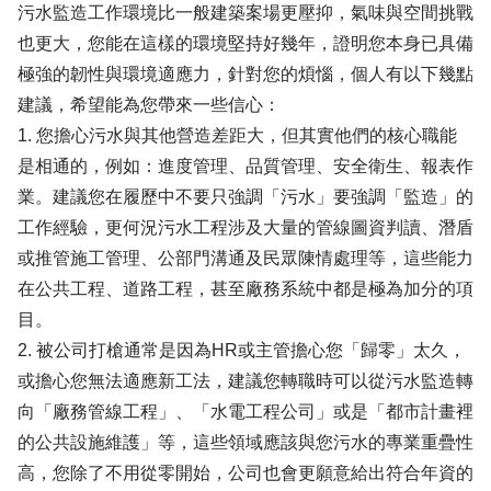
污水監造工作環境比一般建築案場更壓抑，氣味與空間挑戰
也更大，您能在這樣的環境堅持好幾年，證明您本身已具備
極強的韌性與環境適應力，針對您的煩惱，個人有以下幾點
建議，希望能為您帶來一些信心：
1. 您擔心污水與其他營造差距大，但其實他們的核心職能
是相通的，例如：進度管理、品質管理、安全衛生、報表作
業。建議您在履歷中不要只強調「污水」要強調「監造」的
工作經驗，更何況污水工程涉及大量的管線圖資判讀、潛盾
或推管施工管理、公部門溝通及民眾陳情處理等，這些能力
在公共工程、道路工程，甚至廠務系統中都是極為加分的項
目。
2. 被公司打槍通常是因為HR或主管擔心您「歸零」太久，
或擔心您無法適應新工法，建議您轉職時可以從污水監造轉
向「廠務管線工程」、「水電工程公司」或是「都市計畫裡
的公共設施維護」等，這些領域應該與您污水的專業重疊性
高，您除了不用從零開始，公司也會更願意給出符合年資的