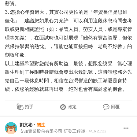
薪資。
3. 您擔心年資過大，其實公司更怕的是「年資長但是思維
僵化」，建議您如果心力允許，可以利用這段休息時間去考
取或更新相關證照（如：品管人員、勞安人員，或是專案管
理等知識），在面試時也可以展現「雖然有豐富資歷，但依
然保持學習的熱忱」，這能也能直接扭轉「老鳥不好教」的
刻板印象。
以上建議希望對您能有所助益，最後，想跟您說聲，當心理
跟生理到了極限時身體就會發出求救訊號，這時請您務必先
給自己一段休息時間，相信在台灣營造的缺工潮還是會持
續，依您的經驗就算再出發，絕對也會有屬於您的機會。
拍手
肯定
回覆
劉文彬
・
關注
安加實業股份有限公司 研發工程師
・
4/16 21:22