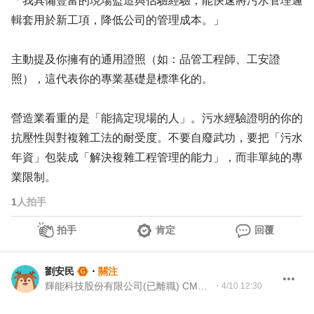
「我具備豐富的現場監造與估驗經驗，能快速將污水管理邏
輯套用於新工項，降低公司的管理成本。」
主動提及你擁有的通用證照（如：品管工程師、工安證
照），這代表你的專業基礎是標準化的。
營造業看重的是「能搞定現場的人」。污水經驗證明的你的
抗壓性與對複雜工法的耐受度。不要自廢武功，要把「污水
年資」包裝成「解決複雜工程管理的能力」，而非單純的專
業限制。
1
人拍手
拍手
肯定
回覆
劉安民
・
關注
輝能科技股份有限公司(已離職) CMDP職涯諮詢師
・
4/10 12:30