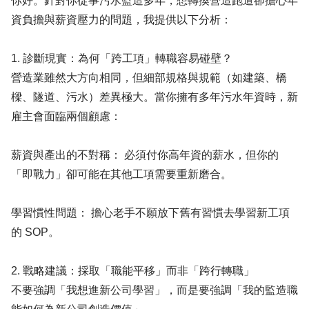
你好。針對你從事污水監造多年，想轉換營造跑道卻擔心年
資負擔與薪資壓力的問題，我提供以下分析：
1. 診斷現實：為何「跨工項」轉職容易碰壁？
營造業雖然大方向相同，但細部規格與規範（如建築、橋
樑、隧道、污水）差異極大。當你擁有多年污水年資時，新
雇主會面臨兩個顧慮：
薪資與產出的不對稱： 必須付你高年資的薪水，但你的
「即戰力」卻可能在其他工項需要重新磨合。
學習慣性問題： 擔心老手不願放下舊有習慣去學習新工項
的 SOP。
2. 戰略建議：採取「職能平移」而非「跨行轉職」
不要強調「我想進新公司學習」，而是要強調「我的監造職