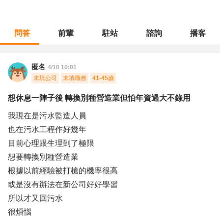
問答
前輩
駐站
諮詢
播客
職涯診所
/
營建施作
/
想休息一陣子後 轉換別種營造業但怕年資過大不錄用
匿名
4/10 10:01
未填公司
未填職務
41-45歲
想休息一陣子後 轉換別種營造業但怕年資過大不錄用
我現在是污水監造人員
也在污水工程作好幾年
目前心理跟生理到了極限
想要轉換別種營造業
根據以前經驗被打槍的機率很高
或是沒有辦法在新公司好好學習
所以才又回污水
很煩惱