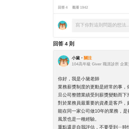
回答
4
觀看
1942
回答
4
則
小黛
・
關注
104高年級 Giver 職涯診所 
你好，我是小黛老師
業務薪獎制度的更動是經常的事，
旦公司整體業績受到薪獎變動而下
對於業務員最重要的資產是客戶，
能在同一家公司做10年的業務，
風景也是一種經驗。
重點還是自我評估，不要受到ㄧ時