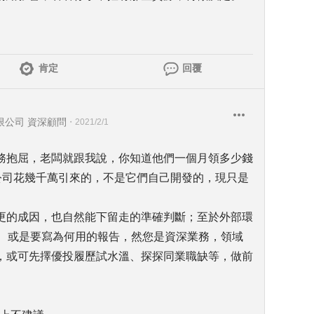
肯定
回覆
限公司 資深顧問
・
2021/2/1
務抱屈，老闆就跟我說，你知道他們一個月領多少錢
是公司花幾千萬引來的，不是它們自己開發的，現只是
更的成因，也自然能下留走的準確判斷；至於外部環
上、或是要寫為何用的報告，然您是資深業務，領域
，或可先擇優投履歷試水溫、探探同業職缺等，做前