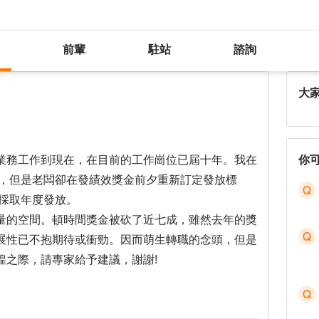
前輩
駐站
諮詢
薪酬結構驟減，想要年後轉職?
大
業務工作到現在，在目前的工作崗位已屆十年。我在
你
峰，但是老闆卻在發績效獎金前夕重新訂定發放標
是採取年度發放。
量的空間。頓時間獎金被砍了近七成，雖然去年的獎
展性已不抱期待或衝勁。因而萌生轉職的念頭，但是
徨之際，請專家給予建議，謝謝!