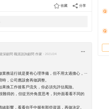
收藏
分享
企業資深顧問 職涯諮詢顧問 作家
・
2021/2/4
做業務這行就是要有心理準備，但不用太過擔心，ㄧ
滑時，公司應該會再做調整。
如果換工作後客戶流失，你必須先評估風險。
是很難得的，但從另外角度思考，到外面看看不同的
情緒影響，看看你手中握有那些資源，再做決定。