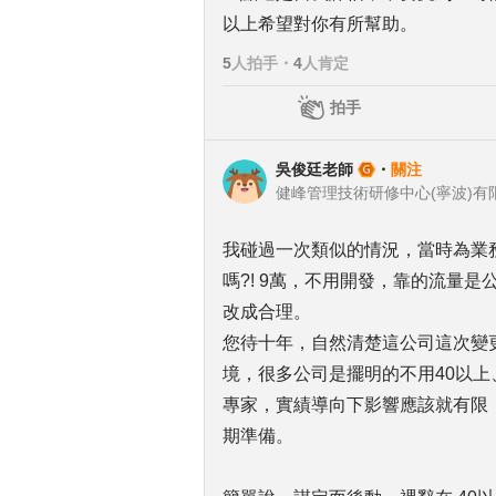
以上希望對你有所幫助。
5
人拍手
・
4
人肯定
拍手
吳俊廷老師
・
關注
健峰管理技術研修中心(寧波)有
我碰過一次類似的情況，當時為業
嗎?! 9萬，不用開發，靠的流量
改成合理。
您待十年，自然清楚這公司這次變
境，很多公司是擺明的不用40以
專家，實績導向下影響應該就有限
期準備。