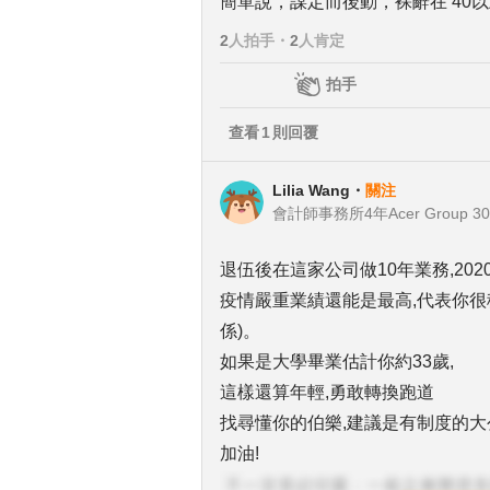
簡單說，謀定而後動，裸辭在 40
2
人拍手
・
2
人肯定
拍手
查看
1
則回覆
Lilia Wang
・
關注
退伍後在這家公司做10年業務,202
疫情嚴重業績還能是最高,代表你很
係)。
如果是大學畢業估計你約33歲,
這樣還算年輕,勇敢轉換跑道
找尋懂你的伯樂,建議是有制度的大
加油!