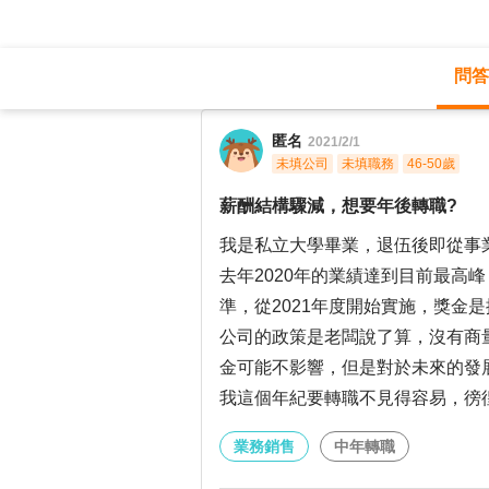
問答
職涯診所
/
業務銷售
/
匿名
2021/2/1
未填公司
未填職務
46-50歲
薪酬結構驟減，想要年後轉職?
我是私立大學畢業，退伍後即從事
去年2020年的業績達到目前最高
準，從2021年度開始實施，獎金
公司的政策是老闆說了算，沒有商
金可能不影響，但是對於未來的發
我這個年紀要轉職不見得容易，徬
業務銷售
中年轉職