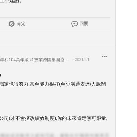
以上不建議。
肯定
回覆
會計師事務所4年Acer Group 30年和104高年級 科技業跨國集團退休財務長
・
2021/2/1
0
穩定也很努力,甚至能力很好(至少溝通表達/人脈關
公司(才不會擅改績效制度),你的未來肯定無可限量,