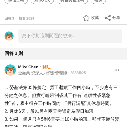
彈性工時
月休六天
符合勞基法嗎
輪班
收藏
分享
回答
3
觀看
2024
回答
3
則
Mike Chen
・
關注
金融業 資深人力資源管理師
・
2022/5/25
1. 勞基法第35條規定 : 勞工繼續工作四小時，至少應有三十
分鐘之休息。但實行輪班制或其工作有"連續性或緊急
性"者，雇主得在工作時間內，"另行調配"其休息時間。
2. 月休6天，所以另有兩天需認定為假日加班
3. 如果一個月只有5到6天要上10小時的班，那就不屬於變