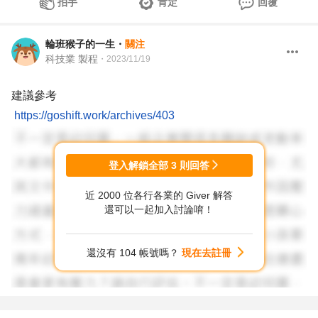
拍手
肯定
回覆
輪班猴子的一生
・
關注
科技業 製程
・
2023/11/19
建議參考
https://goshift.work/archives/403
登入解鎖全部
3
則回答
近 2000 位各行各業的 Giver 解答
還可以一起加入討論唷！
還沒有 104 帳號嗎？
現在去註冊