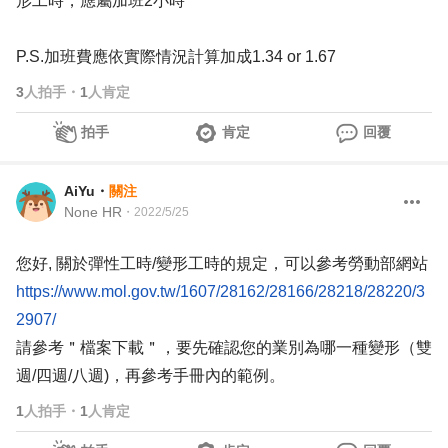
形工時，應屬加班2小時
P.S.加班費應依實際情況計算加成1.34 or 1.67
3
人拍手
・
1
人肯定
拍手
肯定
回覆
AiYu
・
關注
None HR
・
2022/5/25
您好, 關於彈性工時/變形工時的規定，可以參考勞動部網站
https://www.mol.gov.tw/1607/28162/28166/28218/28220/3
2907/
請參考＂檔案下載＂，要先確認您的業別為哪一種變形（雙
週/四週/八週)，再參考手冊內的範例。
1
人拍手
・
1
人肯定