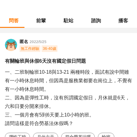
問答
前輩
駐站
諮詢
播客
職涯診所
/
不分職務
/
有關輪班與休假6天沒有國定假日問題
匿名
2022/5/25
無工作經驗
36-40歲
有關輪班與休假6天沒有國定假日問題
一、二班制輪班10-18與13-21 兩種時段，面試有說中間雖
有一小時休息時間，但因爲是服務業都要在崗位上，不覺有
有一小時休息時間。
二、因為是彈性工時，沒有所謂國定假日，月休就是6天，
六和日要分開來排休。
三、一個月會有5到6天要上10小時的班。
請問這樣是符合勞基法休假嗎？