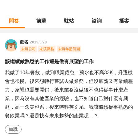
問答
前輩
駐站
諮詢
播客
職涯診所
/
不分職務
/
該繼續做熟悉的工作還是做有展望的工作
匿名
2019/3/28
未填公司
未填職務
未填年齡範圍
該繼續做熟悉的工作還是做有展望的工作
我做了10年餐飲，做到職業倦怠，薪水也不高33K，升遷機
會也很慢。後來想轉行嘗試去做業務，但沒底薪又有業績壓
力，家裡也需要開銷，後來業務沒做後不曉得從事什麼產
業，因為沒有其他產業的經驗，也不知道自己對什麼有興
趣，高一念美容系，後來轉科英文系。我該繼續從事熟悉的
餐飲業嗎？還是找有未來趨勢的產業呢…？
轉職