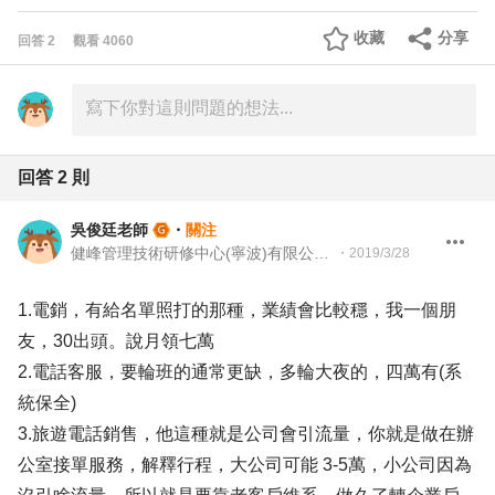
收藏
分享
回答
2
觀看
4060
回答
2
則
吳俊廷老師
・
關注
健峰管理技術研修中心(寧波)有限公司 資深顧問
・
2019/3/28
1.電銷，有給名單照打的那種，業績會比較穩，我一個朋
友，30出頭。說月領七萬
2.電話客服，要輪班的通常更缺，多輪大夜的，四萬有(系
統保全)
3.旅遊電話銷售，他這種就是公司會引流量，你就是做在辦
公室接單服務，解釋行程，大公司可能 3-5萬，小公司因為