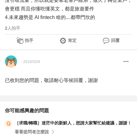
沒引啥流量，所以就是要靠老客戶維系，做久了轉企業戶，
會更穩 而且你懂吃懂英文，都是旅遊要件
4.未來趨勢是 AI fintech 啥的....都帶門坎的
2
人拍手
拍手
肯定
回覆
・
2019/3/28
已收到您的問題，敬請耐心等候回覆，謝謝
你可能感興趣的問題
［求職/轉職］迷茫中的新鮮人，想請大家幫忙給建議，謝謝！
看看提問者怎麼說