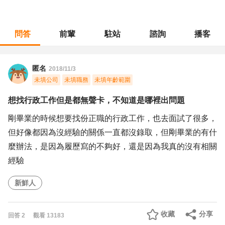
問答
前輩
駐站
諮詢
播客
職涯診所
/
不分職務
/
想找行政工作但是都無聲卡，不知道是哪裡出問題
匿名
2018/11/3
未填公司
未填職務
未填年齡範圍
想找行政工作但是都無聲卡，不知道是哪裡出問題
剛畢業的時候想要找份正職的行政工作，也去面試了很多，
但好像都因為沒經驗的關係一直都沒錄取，但剛畢業的有什
麼辦法，是因為履歷寫的不夠好，還是因為我真的沒有相關
經驗
新鮮人
收藏
分享
回答
2
觀看
13183