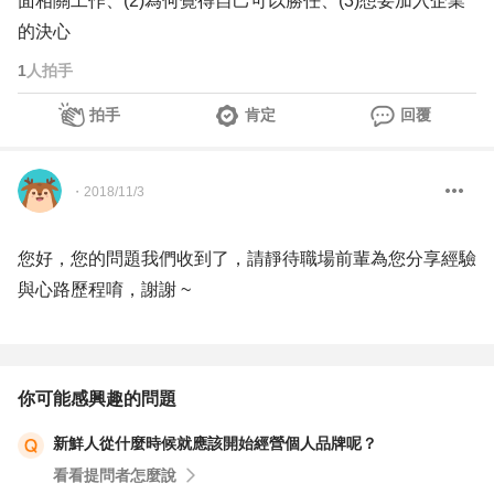
面相關工作、(2)為何覺得自己可以勝任、(3)想要加入企業
的決心
1
人拍手
拍手
肯定
回覆
・
2018/11/3
您好，您的問題我們收到了，請靜待職場前輩為您分享經驗
與心路歷程唷，謝謝 ~
你可能感興趣的問題
新鮮人從什麼時候就應該開始經營個人品牌呢？
看看提問者怎麼說