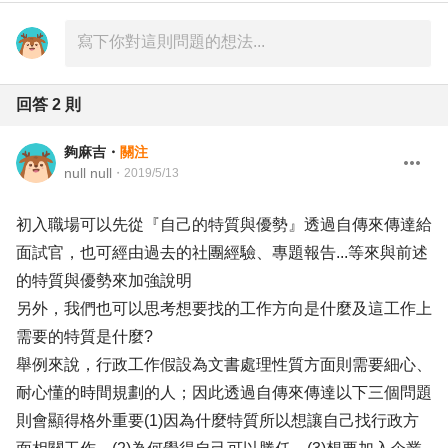
回答
2
則
夠麻吉
・
關注
null null
・
2019/5/13
初入職場可以先從『自己的特質與優勢』透過自傳來傳達給
面試官，也可經由過去的社團經驗、專題報告...等來與前述
的特質與優勢來加強說明
另外，我們也可以思考想要找的工作方向是什麼及這工作上
需要的特質是什麼?
舉例來說，行政工作假設為文書處理性質方面則需要細心、
耐心懂的時間規劃的人；因此透過自傳來傳達以下三個問題
則會顯得格外重要(1)因為什麼特質所以想讓自己找行政方