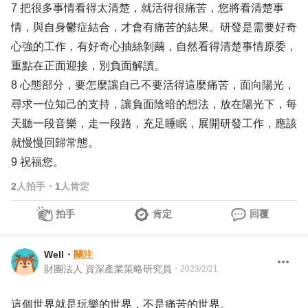
7 把很多事情看得太清楚，就活得很痛苦，您將看清楚事
情，與自身鬱症結合，才會有痛苦的結果。研發是需要好奇
心強的工作，有好奇心抽絲剝繭，自然看得清楚事情原委，
重點在正面迎接，別負面解讀。
8 心態部分，要怎麼讓自己不要活得這麼痛苦，面向陽光，
尋求一位知己的支持，讓負面陰暗的想法，放在陽光下，每
天聽一段音樂，走一段路，充足睡眠，展開研發工作，應該
就慢慢回歸常態。
9 祝福您。
2
人拍手
・
1
人肯定
拍手
肯定
回覆
Well
・
關注
財團法人 資深產業策略研究員
・
2023/2/21
這個世界就是玩樂的世界，不是痛苦的世界。