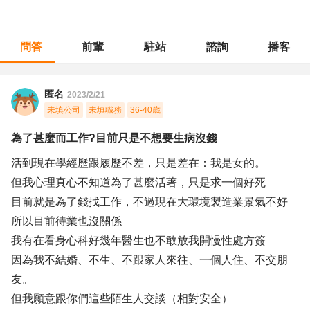
問答
前輩
駐站
諮詢
播客
職涯診所
/
工程研發
/
為了甚麼而工作?目前只是不想要生病沒錢
匿名
2023/2/21
未填公司
未填職務
36-40歲
為了甚麼而工作?目前只是不想要生病沒錢
活到現在學經歷跟履歷不差，只是差在：我是女的。
但我心理真心不知道為了甚麼活著，只是求一個好死
目前就是為了錢找工作，不過現在大環境製造業景氣不好
所以目前待業也沒關係
我有在看身心科好幾年醫生也不敢放我開慢性處方簽
因為我不結婚、不生、不跟家人來往、一個人住、不交朋
友。
但我願意跟你們這些陌生人交談（相對安全）