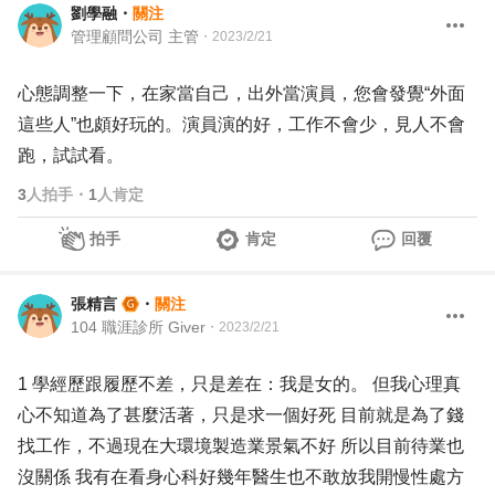
劉學融
・
關注
管理顧問公司 主管
・
2023/2/21
心態調整一下，在家當自己，出外當演員，您會發覺“外面
這些人”也頗好玩的。演員演的好，工作不會少，見人不會
跑，試試看。
3
人拍手
・
1
人肯定
拍手
肯定
回覆
張精言
・
關注
104 職涯診所 Giver
・
2023/2/21
1 學經歷跟履歷不差，只是差在：我是女的。 但我心理真
心不知道為了甚麼活著，只是求一個好死 目前就是為了錢
找工作，不過現在大環境製造業景氣不好 所以目前待業也
沒關係 我有在看身心科好幾年醫生也不敢放我開慢性處方