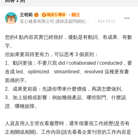
回答
1
則
王明莉
・
關注
職涯引導師
直心健康有限公司 講師及顧問經紀人、園藝治療師、就業服務專業人員、104Giver職涯引導師
・
4/14 19:11
您的4 點內容其實已經很好，優點是有動詞、有成果、有數
字。
但如果要寫得更有力，可以思考 3 個原則：
1、動詞更強：不要只寫 did / collaborated / conducted，要
改成 led、optimized、streamlined、resolved 這種更有畫
面感的字。
2、成果更前面：先講你帶來什麼價值，再講怎麼做到。
3、加上規模或影響：例如幾個產品、哪些部門、什麼認
證、哪種故障。
人資及用人主管在看履歷時，通常很重視工作經歷(是否有
正相關或相關)、工作內容(請先看看企業刊登的工作內容是