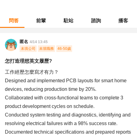
問答
前輩
駐站
諮詢
播客
職涯診所
/
品管安規
/
怎打造理想英文履歷?
匿名
4/14 13:45
未填公司
未填職務
46-50歲
怎打造理想英文履歷?
工作經歷怎麼寫才有力？
Designed and implemented PCB layouts for smart home
devices, reducing production time by 20%.
Collaborated with cross-functional teams to complete 3
product development cycles on schedule.
Conducted system testing and diagnostics, identifying and
resolving electrical failures with a 98% success rate.
Documented technical specifications and prepared reports