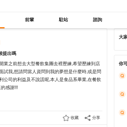
前輩
駐站
諮詢
未來想創業的規畫可以在面試的時候提出嗎
大
候提出嗎
開業之前想去大型餐飲集團去裡歷練,希望歷練到店
你
面試我,想請問當人資問到我的夢想是什麼時,或是問
利公司的利益及不說謊呢,本人是食品系畢業,在餐飲
感謝!!!
收藏
分享