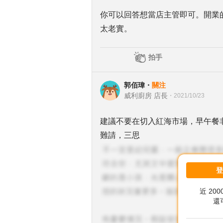
你可以回答想當店主管即可。開業
太老實。
拍手
郭佰瑋
・
關注
威利廚房 店長
・
2021/10/23
建議不要在切入紅海市場，早午餐
難請，三思
近 20
還