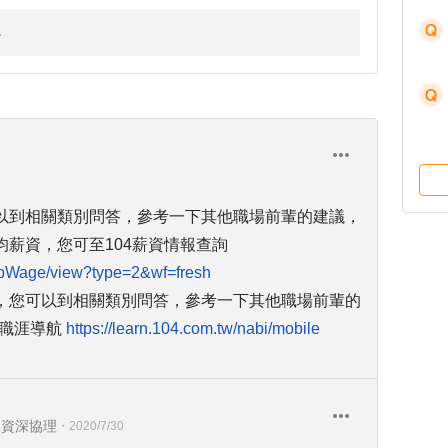
以到相關類別問答，參考一下其他職場前輩的建議，
薪資，您可至104薪資情報查詢
jobWage/view?type=2&wf=fresh
，您可以到相關類別問答，參考一下其他職場前輩的
您的職涯導航
https://learn.104.com.tw/nabi/mobile
部資深協理
・
2020/7/30