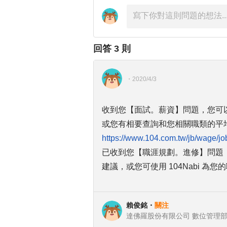
回答
3
則
・
2020/4/3
收到您【面試。薪資】問題，您可
或您有相要查詢和您相關職類的平均
https://www.104.com.tw/jb/wage/
已收到您【職涯規劃。進修】問題
建議，或您可使用 104Nabi 為
賴俊銘
・
關注
達佛羅股份有限公司 數位管理