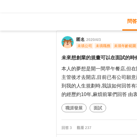
問答
職涯診所
/
不分職務
/
匿名
2020/4/3
未填公司
未填職務
未填年齡範圍
未來想創業的規畫可以在面試的時
本人的夢想是開一間早午餐店,但在
主管後才去開店,目前已有公司願意
到我的人生規劃時,我該如何回答有
的經歷約10年,麻煩前輩們回答 由衷的
職涯發展
面試
回答
3
觀看
237