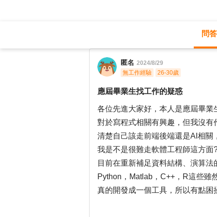
問答
職涯診所
/
不分職務
/
匿名
2024/8/29
無工作經驗
26-30歲
應屆畢業生找工作的疑惑
各位先進大家好，本人是應屆畢業
對於寫程式相關有興趣，但我沒有
清楚自己該走前端後端還是AI相
我是不是很難走軟體工程師這方面
目前在重新補足資料結構、演算法
Python，Matlab，C++，
真的開發成一個工具，所以有點困