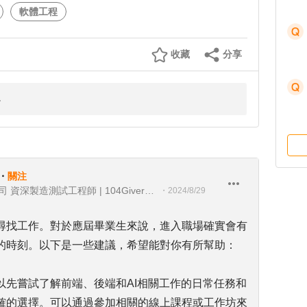
軟體工程
收藏
分享
・
關注
台灣派樂騰健康科技股份有限公司 資深製造測試工程師 | 104Giver職涯引導師 第003202310035
・
2024/8/29
尋找工作。對於應屆畢業生來說，進入職場確實會有
的時刻。以下是一些建議，希望能對你有所幫助：
以先嘗試了解前端、後端和AI相關工作的日常任務和
確的選擇。可以通過參加相關的線上課程或工作坊來