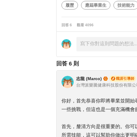
履歷
應屆畢業生
技術能力
回答
6
觀看
4096
回答
6
則
志龍 (Marco)
職涯引導師
你好，首先恭喜你即將畢業並開始
一些挑戰，但這也是一個充滿機會
首先，釐清方向是很重要的。你可
所需技能，這可以幫助你做出更明