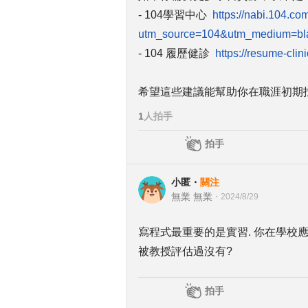
- 104學習中心
https://nabi.104.co
utm_source=104&utm_medium=bl
- 104 履歷健診
https://resume-clin
希望這些建議能幫助你在職涯初期
1
人拍手
拍手
小匿
・
關注
無業 無業
・
2024/8/29
寫程式最重要的是實習. 你在學校應
被教授評估過沒有?
拍手