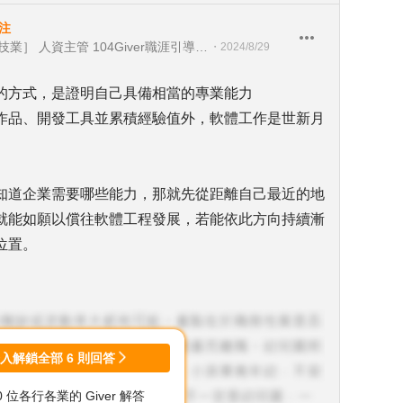
注
［製造業］［服務業］［電子科技業］ 人資主管 104Giver職涯引導師第003202410075號
・
2024/8/29
的方式，是證明自己具備相當的專業能力
作品、開發工具並累積經驗值外，軟體工作是世新月
知道企業需要哪些能力，那就先從距離自己最近的地
就能如願以償往軟體工程發展，若能依此方向持續漸
位置。
登入解鎖全部
6
則回答
00 位各行各業的 Giver 解答