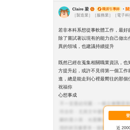
Claire 梁
・
關
職涯引導師
若非本科系想從事軟體工作，最好
除了嘗試著以現有的能力自己做出
異的領域，也建議持續提升
既然已經在蒐集相關職業資訊，也
方提升起，或許不見得第一個工作
進，總是能走到心裡最嚮往的那個
祝福你
心想事成
近 20