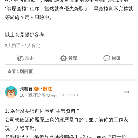
--＞ 有可能哦。 如果此時您的其他的競爭者都已完成所有
"資歷查核" 程序，當然就會優先錄取了，畢竟核實不完整就
等於處在用人風險中。
以上意見提供參考。
2
人拍手
・
1
人肯定
拍手
肯定
回覆
查看
1
則回覆
張精言
・
關注
104 職涯診所 Giver
・
2025/9/28
1. 為什麼要填前同事/前主管資料？
公司想確認你履歷上寫的經歷是真的，並了解你的工作表
現、人際互動。
多數情況下，他們只會抽樣聯絡 1～2 位，而不是每一位。