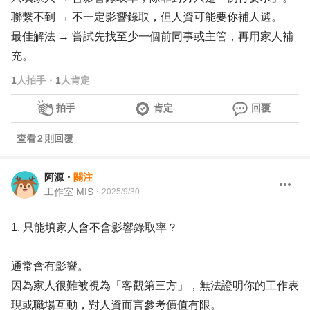
聯繫不到 → 不一定影響錄取，但人資可能要你補人選。
最佳解法 → 嘗試先找至少一個前同事或主管，再用家人補
充。
1
人拍手
・
1
人肯定
拍手
肯定
回覆
查看
2
則回覆
阿源
・
關注
工作室 MIS
・
2025/9/30
1. 只能填家人會不會影響錄取率？
通常會有影響。
因為家人很難被視為「客觀第三方」，無法證明你的工作表
現或職場互動，對人資而言參考價值有限。