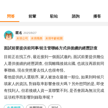
問答
前輩
駐站
諮詢
播客
職涯診所
/
生產管理
/
面試前要提供前同事/前主管聯絡方式供後續的經歷訪查
匿名
2025/9/27
未填公司
未填職務
未填年齡範圍
面試前要提供前同事/前主管聯絡方式供後續的經歷訪查
目前正在找工作, 最近接到一個面試邀約, 面試前要提供幾位
人選供後續的經歷調查, 但我離職後就出國, 也就沒再跟前同
事聯絡, 現在突然要去找人也很奇怪。
看他提供的人選順序, 家人被放在最後一順位, 如果到時候只
填家人的資訊, 對錄取率影響會很大嗎？另外想問的是, 即使
有找到人, 但若後續人資一直聯繫不到, 是否會因為無法完成
這項程序而影響到錄取率呢？