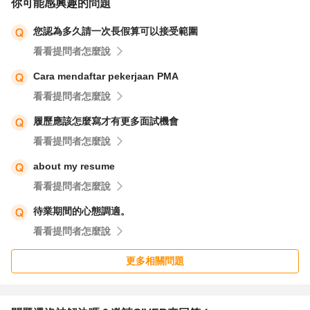
你可能感興趣的問題
通常影響程度取決於該公司對背景調查的重視度：
您認為多久請一次長假算可以接受範圍
看看提問者怎麼說
金融、外商、大型跨國 → 會比較嚴格。
Cara mendaftar pekerjaan PMA
中小企業、一般產業 → 可能只是形式確認。
看看提問者怎麼說
履歷應該怎麼寫才有更多面試機會
3. 可行的解決方式
看看提問者怎麼說
about my resume
嘗試找至少 1–2 位前同事/主管
看看提問者怎麼說
即便不熟，說明情況，多數人願意幫忙。
待業期間的心態調適。
若真的找不到，可以：
看看提問者怎麼說
更多相關問題
填寫家人，但先主動向人資說明：「因為離職後出國，跟前
同事失聯，目前只能提供家人或友人作為聯繫人」。