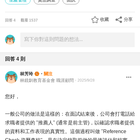
生產管理
資歷調查
面試
收藏
分享
回答
4
觀看
1537
回答
4
則
林芳玲
・
關注
林鏡釧教育基金會 職涯顧問
・
2025/9/28
您好，
一般公司的做法是這樣的：在面試結束後，公司會打電話給
求職者提供的 "推薦人" (通常是前主管)，以確認求職者提供
的資料和工作表現的真實性。這個過程叫做 "Reference