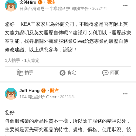
文裕Hiro
・
關注
日商台灣迪恩士半導體科技 總務主任
・
2022/4/4
您好，IKEA宜家家居為外商公司，不曉得您是否有附上英
文能力證明及英文履歷自傳呢？建議可以利用以下履歷診療
室功能，找尋相關外商或服務業Giver給您專業的履歷自傳
修改建議。以上供您參考，謝謝！
1
人拍手
・
1
人肯定
拍手
肯定
回覆
Jeff Hung
・
關注
104 職涯診所 Giver
・
2022/4/4
您好，
每個服務業的產品性質不一樣，所以除了服務的精神以外，
主要就是要先研究產品的特性、規格、價格、使用狀況、後