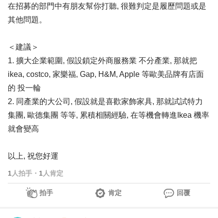
在招募的部門中有朋友幫你打聽, 很難判定是履歷問題或是
其他問題。
＜建議＞
1. 擴大企業範圍, 假設鎖定外商服務業 不分產業, 那就把
ikea, costco, 家樂福, Gap, H&M, Apple 等歐美品牌有店面
的 投一輪
2. 同產業的大公司, 假設就是喜歡家飾家具, 那就試試特力
集團, 歐德集團 等等, 累積相關經驗, 在等機會轉進Ikea 機率
就會變高
以上, 祝您好運
1
人拍手
・
1
人肯定
拍手
肯定
回覆