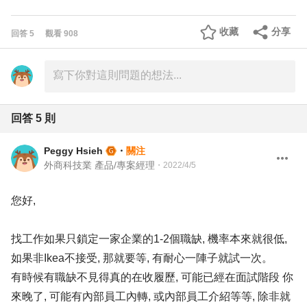
收藏
分享
回答
5
觀看
908
回答
5
則
Peggy Hsieh
・
關注
外商科技業 產品/專案經理
・
2022/4/5
您好,
找工作如果只鎖定一家企業的1-2個職缺, 機率本來就很低,
如果非Ikea不接受, 那就要等, 有耐心一陣子就試一次。
有時候有職缺不見得真的在收履歷, 可能已經在面試階段 你
來晚了, 可能有內部員工內轉, 或內部員工介紹等等, 除非就