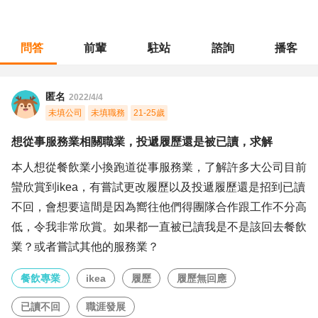
問答
前輩
駐站
諮詢
播客
職涯診所
/
餐飲專業
/
想從事服務業相關職業，投遞履歷還是被已讀，求解
匿名
2022/4/4
未填公司
未填職務
21-25歲
想從事服務業相關職業，投遞履歷還是被已讀，求解
本人想從餐飲業小換跑道從事服務業，了解許多大公司目前
蠻欣賞到ikea，有嘗試更改履歷以及投遞履歷還是招到已讀
不回，會想要這間是因為嚮往他們得團隊合作跟工作不分高
低，令我非常欣賞。如果都一直被已讀我是不是該回去餐飲
業？或者嘗試其他的服務業？
餐飲專業
ikea
履歷
履歷無回應
已讀不回
職涯發展