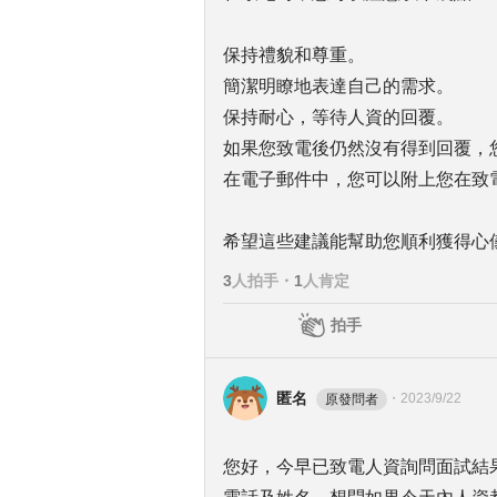
保持禮貌和尊重。
簡潔明瞭地表達自己的需求。
保持耐心，等待人資的回覆。
如果您致電後仍然沒有得到回覆，
在電子郵件中，您可以附上您在致
希望這些建議能幫助您順利獲得心
3
人拍手
・
1
人肯定
拍手
匿名
・
2023/9/22
原發問者
您好，今早已致電人資詢問面試結