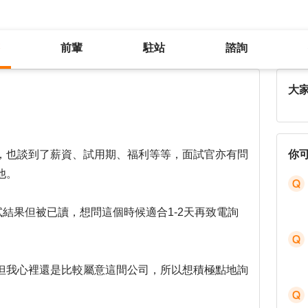
前輩
駐站
諮詢
104上傳訊息詢問面試結果被已讀
大
，也談到了薪資、試用期、福利等等，面試官亦有問
你
他。
試結果但被已讀，想問這個時候適合1-2天再致電詢
但我心裡還是比較屬意這間公司，所以想積極點地詢