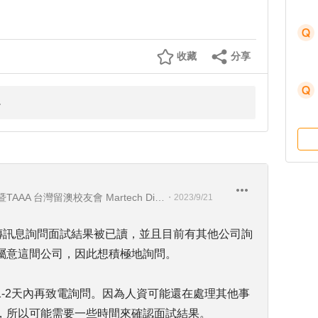
收藏
分享
Seadiving Holidays 喜潛水假期暨TAAA 台灣留澳校友會 Martech Director 行銷科技長暨TAAA 理事
・
2023/9/21
上傳訊息詢問面試結果被已讀，並且目前有其他公司詢
屬意這間公司，因此想積極地詢問。
-2天內再致電詢問。因為人資可能還在處理其他事
，所以可能需要一些時間來確認面試結果。