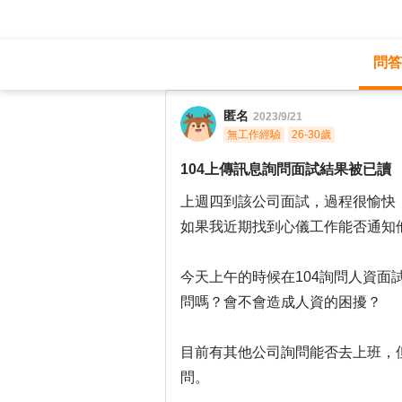
問答
職涯診所
/
不分職務
/
匿名
2023/9/21
無工作經驗
26-30歲
104上傳訊息詢問面試結果被已讀
上週四到該公司面試，過程很愉快
如果我近期找到心儀工作能否通知
今天上午的時候在104詢問人資面
問嗎？會不會造成人資的困擾？
目前有其他公司詢問能否去上班，
問。