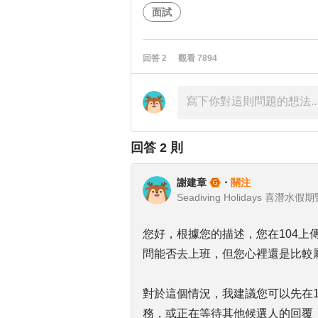
面試
回答
2
觀看
7894
回答
2
則
謝建章
・
關注
您好，根據您的描述，您在104
問能否去上班，但您心裡還是比較
對於這個情況，我建議您可以先在1
務，或正在等待其他候選人的回覆