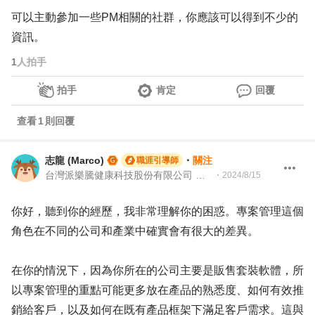
可以主動參加一些PM相關的社群，你應該可以得到不少的
資訊。
1
人拍手
拍手
肯定
回覆
查看
1
則回覆
志龍 (Marco)
・
關注
職涯引導師
台灣派樂騰健康科技股份有限公司 資深製造測試工程師 | 104Giver職涯引導師 第003202310035
・
2024/8/15
你好，聽到你的經歷，我非常理解你的困惑。專案管理這個
角色在不同的公司和產業中確實會有很大的差異。
在你的情況下，因為你所在的公司主要是販售套裝軟體，所
以專案管理的重點可能更多放在產品的熟悉度、如何有效推
銷給客戶，以及如何在既有產品框架下滿足客戶需求。這與