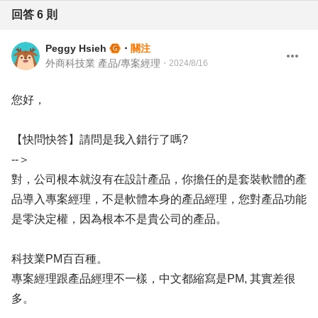
回答
6
則
Peggy Hsieh
・
關注
外商科技業 產品/專案經理
・
2024/8/16
您好，
【快問快答】請問是我入錯行了嗎?
--＞
對，公司根本就沒有在設計產品，你擔任的是套裝軟體的產
品導入專案經理，不是軟體本身的產品經理，您對產品功能
是零決定權，因為根本不是貴公司的產品。
科技業PM百百種。
專案經理跟產品經理不一樣，中文都縮寫是PM, 其實差很
多。