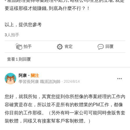
- 產品經理覺得專案經理不給力, 站在公司/生意的立場, 就是
要這樣那樣才能賺錢, 到底為什麼不行？！
以上，提供您參考
3
人拍手
拍手
肯定
回覆
查看
1
則回覆
阿康
・
關注
學習長阿康 職涯諮詢師
・
2024/8/14
您好，就我所知，其實您提到你所想像的專案經理的工作內
容確實是存在，所以並不是所有的軟體業的PM工作，都像
你目前的工作那樣。（另外有時一家公司可能同時會販售套
裝軟體，同樣又有接案幫客戶客制軟體。）