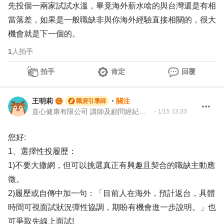
先投個一兩家試試水溫，畢竟海外薪水啥的與台灣還是有相
當落差，如果是一般職缺非與你海外經驗直接相關的，很大
機會就是下一個的。
1
人拍手
拍手
肯定
回覆
王明莉
・
關注
職涯引導師
直心健康有限公司 講師及顧問經紀人、園藝治療師、就業服務專業人員、104Giver職涯引導師
・
1/15 13:33
您好:
1、選擇性投履歷：
1)不要大撒網，但可以挑選真正有興趣且契合的職缺主動應
徵。
2)履歷或自傳中加一句：「目前人在海外，預計返台，具體
時間可視面試狀況彈性協調，期盼有機會進一步說明。」也
可爭取先線上面試!