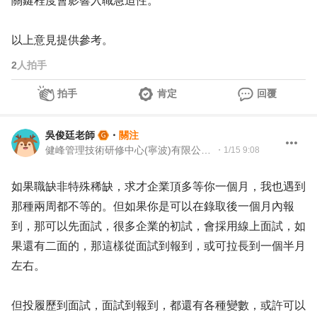
關鍵程度會影響入職急迫性。
以上意見提供參考。
2
人拍手
拍手
肯定
回覆
吳俊廷老師
・
關注
健峰管理技術研修中心(寧波)有限公司 資深顧問
・
1/15 9:08
如果職缺非特殊稀缺，求才企業頂多等你一個月，我也遇到
那種兩周都不等的。但如果你是可以在錄取後一個月內報
到，那可以先面試，很多企業的初試，會採用線上面試，如
果還有二面的，那這樣從面試到報到，或可拉長到一個半月
左右。
但投履歷到面試，面試到報到，都還有各種變數，或許可以