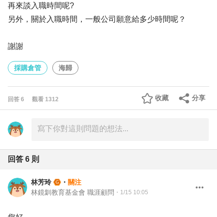
再來談入職時間呢?
另外，關於入職時間，一般公司願意給多少時間呢？
謝謝
採購倉管
海歸
收藏
分享
回答
6
觀看
1312
回答
6
則
林芳玲
・
關注
林鏡釧教育基金會 職涯顧問
・
1/15 10:05