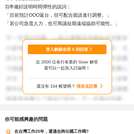
3)準備好說明時間彈性的說詞：
「目前預計OOO返台，但可配合面談進行調整。」
「若公司急需人力，也可商議短期遠端協助可能性。」
2、面談時坦白但有彈性地溝通：
誠實說明目前人在海外，但表達積極與配合意願。
登入解鎖全部
6
則回答
近 2000 位各行各業的 Giver 解答
3、實務上，只要您符合契約需求，企業真的喜歡你，「等
還可以一起加入討論唷！
待 1～2 個月」並非不可能，尤其若你能：
提出具體返台時間範圍（例：預計O月中下旬）
還沒有 104 帳號嗎？
現在去註冊
願意視情況配合
面試表現佳、背景契合，企業會願意等
以上
你可能感興趣的問題
祝福順利
在台灣工作25年，還適合跨出國工作嗎?