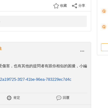
收藏
分享
注
受傷害，也有其他的提問者有跟你相似的困擾，小編
n/0/2a19f725-3f27-41be-96ea-783229ec7d4c
肯定
回覆