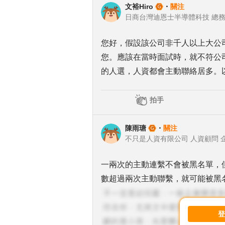
文裕Hiro
・
關注
日商台灣迪恩士半導體科技 總
您好，假設該公司非千人以上大公
您。應該在當時面試時，就不符公
的人選，人資都會主動聯絡居多。以
拍手
陳雨瑭
・
關注
不只是人資有限公司 人資顧問 
一兩次的主動連繫不會被黑名單，
數超過兩次主動聯繫，就可能被黑