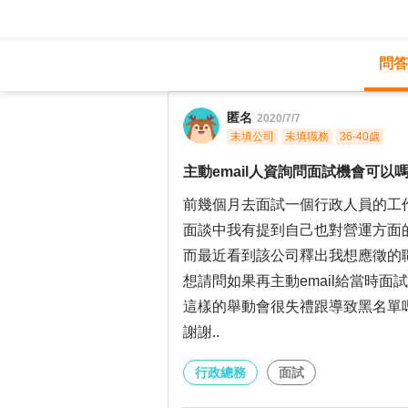
問答
職涯診所
/
行政總務
/
匿名
2020/7/7
未填公司
未填職務
36-40歲
主動email人資詢問面試機會可以
前幾個月去面試一個行政人員的工作
面談中我有提到自己也對營運方面的
而最近看到該公司釋出我想應徵的職
想請問如果再主動email給當時面
這樣的舉動會很失禮跟導致黑名單
謝謝..
行政總務
面試