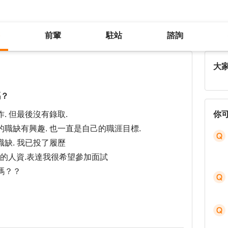
前輩
駐站
諮詢
主動email人資詢問面試機會可以嗎？
大
嗎？
. 但最後沒有錄取.
你
職缺有興趣. 也一直是自己的職涯目標.
缺. 我已投了履歷
試的人資.表達我很希望參加面試
嗎？？