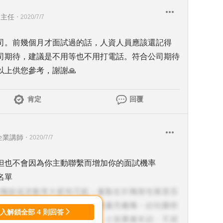
務主任
・
2020/7/7
司。前幾個月才面試過的話，人資人員應該還記得
司期待，建議是不用等也不用打電話。符合公司期待
上供您參考，謝謝🙏
肯定
回覆
企業講師
・
2020/7/7
但也不會因為你主動聯繫而增加你的面試機率
名單
登入解鎖全部
4
則回答