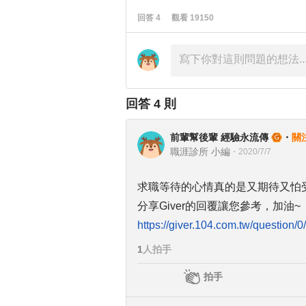
回答
4
觀看
19150
回答
4
則
前輩幫後輩 經驗永流傳
・
關
職涯診所 小編
・
2020/7/7
求職等待的心情真的是又期待又怕
分享Giver的回覆讓您參考，加油~
https://giver.104.com.tw/questio
1
人拍手
拍手