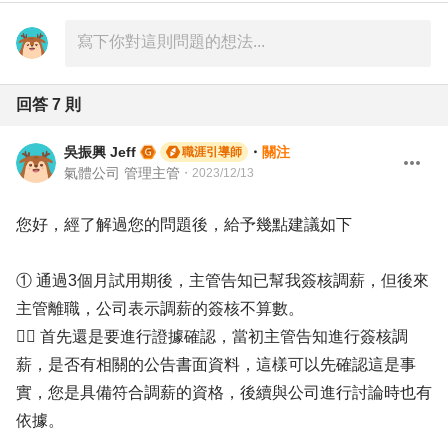
回答
7
則
吳振興 Jeff
・
關注
職涯引導師
氣體公司 管理主管
・
2023/12/13
您好，經了解過您的問題後，給予幾點建議如下
① 通過3個月試用期後，主管告知已幫我簽核調薪，但後來
主管離職，公司表示調薪的簽核不算數。
✍🏻 首先還是要進行證據確認，當初主管告知進行簽核調
薪，是否有相關的公告書面資料，這樣可以先確認這是事
實，您是具備符合調薪的資格，後續與公司進行討論時也有
依據。