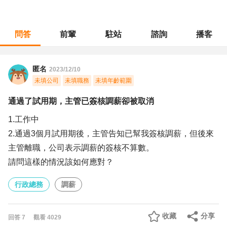
問答
前輩
駐站
諮詢
播客
職涯診所
/
行政總務
/
通過了試用期，主管已簽核調薪卻被取消
匿名
2023/12/10
未填公司
未填職務
未填年齡範圍
通過了試用期，主管已簽核調薪卻被取消
1.工作中
2.通過3個月試用期後，主管告知已幫我簽核調薪，但後來
主管離職，公司表示調薪的簽核不算數。
請問這樣的情況該如何應對？
行政總務
調薪
收藏
分享
回答
7
觀看
4029