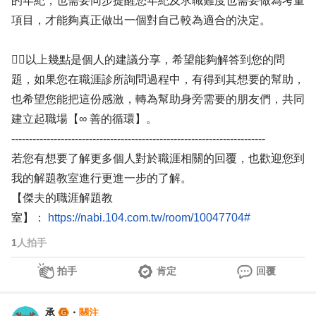
的年紀，也需要同步提醒您年紀及求職難度也需要做為考量
項目，才能夠真正做出一個對自己較為適合的決定。
👍🏻以上幾點是個人的建議分享，希望能夠解答到您的問
題，如果您在職涯診所詢問過程中，有得到其想要的幫助，
也希望您能把這份感激，轉為幫助身旁需要的朋友們，共同
建立起職場【∞ 善的循環】。
------------------------------------------------------------------------
若您有想要了解更多個人對於職涯相關的回覆，也歡迎您到
我的解題教室進行更進一步的了解。
【傑夫的職涯解題教
室】：
https://nabi.104.com.tw/room/10047704#
1
人拍手
拍手
肯定
回覆
承
・
關注