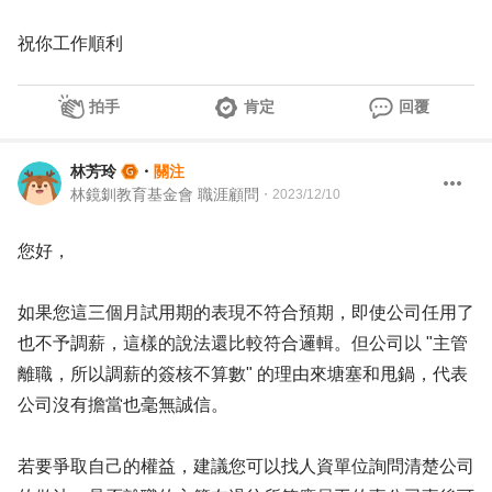
祝你工作順利
拍手
肯定
回覆
林芳玲
・
關注
林鏡釧教育基金會 職涯顧問
・
2023/12/10
您好，
如果您這三個月試用期的表現不符合預期，即使公司任用了
也不予調薪，這樣的說法還比較符合邏輯。但公司以 "主管
離職，所以調薪的簽核不算數" 的理由來塘塞和甩鍋，代表
公司沒有擔當也毫無誠信。
若要爭取自己的權益，建議您可以找人資單位詢問清楚公司