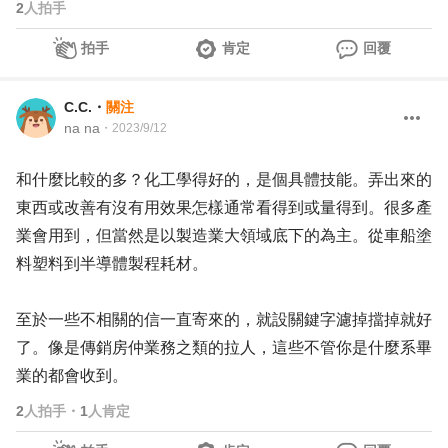
2
人拍手
拍手
肯定
回覆
C.C.
・
關注
na na
・
2023/9/12
和什麼比較的多？化工學得好的，是個具體技能。弄出來的
東西或改善有沒有用效果怎樣通常看得到或量得到。很多產
業會用到，但當然是以製造業大領域底下的為主。從車船塗
料塑料到半導體製程耗材。
至於一些不相關的信一直寄來的，就設關鍵字濾掉擋掉就好
了。像是傳銷房仲業務之類的拉人，這些不管你是什麼系畢
業的都會收到。
2
人拍手
・
1
人肯定