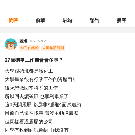
問答
前輩
駐站
諮詢
播客
職涯診所
/
不分職務
/
27歲碩畢工作機會會多嗎？
匿名
2023/9/12
無工作經驗
未填年齡範圍
27歲碩畢工作機會會多嗎？
大學跟碩班都是讀化工
大學畢業後有行政工作的資歷兩年
後來想做回本科系的工作
所以回去讀碩班 也順利畢業了
這3天開履歷 都是非相關的面試邀約
目前自己還在找尋 還沒主動投履歷
但同樣看過履歷的公司
同學有收到面試邀約 而我沒有