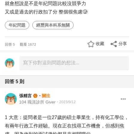
就會想說是不是年紀問題比較沒競爭力
又或是過去的行政扣了分 整個很焦慮🥲
年紀問題
經歷與本科系無關
收藏
分享
回答
5
觀看
1672
回答
5
則
張精言
・
關注
104 職涯診所 Giver
・
2023/9/12
1 大意：提問者是一位27歲的碩士畢業生，持有化工學位，
有兩年行政工作經驗。現在正在找尋工作機會，但感到焦