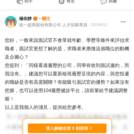
拍手
肯定
回覆
楊依靜
・
關注
統一超商股份有限公司 人才招募專員
・
2023/9/12
您好，一般來說面試官不會單就年齡、學歷等條件來評估求
職者，面試官更想了解的是，求職者來應徵這個職位的動機
及企圖心？
您提到：「同樣看過履歷的公司，同學有收到面試邀約，而
我沒有。」建議您可以重新檢視履歷呈現的內容，與您投遞
的職缺是否有高度關聯？有能吸引面試官的優勢？如果沒有
把握，也可以使用104履歷健診平台，請前輩給予建議調整
喔！
以上是我個人的淺見，提供給您參考。
登入解鎖全部
5
則回答