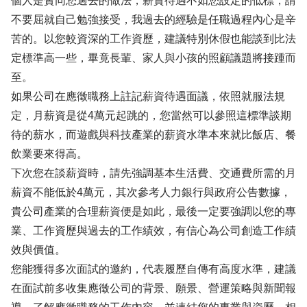
個人是贊同您過去的做法，薪資待遇不如您設定的低標，請
不要屈就自己勉強接受，我過去的經驗是任職過程內心是辛
苦的。以您較資深的工作資歷，建議特別休假也能談到比法
定標準高一些，畢竟長輩、家人與小孩的照顧議題將接踵而
至。
如果公司在應徵職務上註記薪資待遇面議，依照就服法規
定，月薪資是從4萬元起跳的，您當然可以參照這標準談期
待的薪水，而遊戲與科技產業的薪資水準本來就比飯店、餐
飲業要來得高。
下次您在談薪資時，請先強調基本生活費、交通費所需的月
薪資不能低於4萬元，其次參考人力銀行與政府公告數據，
貴公司產業的合理薪資便是如此，最後一定要強調以您的專
業、工作資歷與過去的工作績效，有信心為公司創造工作績
效與價值。
您能獲得多次面試的邀約，代表履歷自傳有高度水準，建議
在面試前多收集應徵公司的背景、願景、營運策略與新聞報