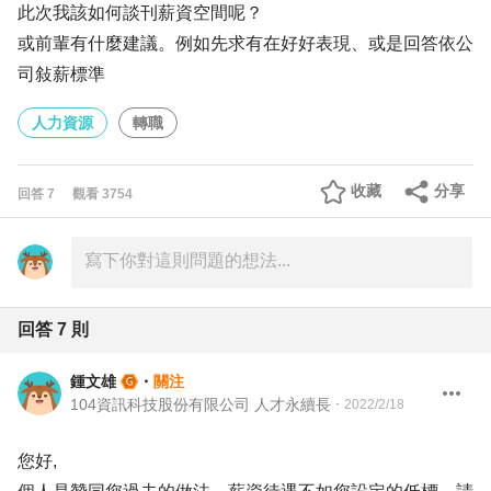
此次我該如何談刊薪資空間呢？
或前輩有什麼建議。例如先求有在好好表現、或是回答依公
司敍薪標準
人力資源
轉職
收藏
分享
回答
7
觀看
3754
回答
7
則
鍾文雄
・
關注
104資訊科技股份有限公司 人才永續長
・
2022/2/18
您好,