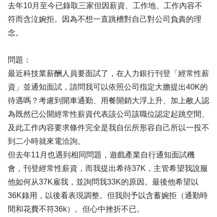
去年10月至今已錄取三家但因薪資、工作地、工作內容不
符而含泣婉拒。因為不想一直跳槽對自己對公司負責的理
念。
問題：
最近科技業薪酬人員要面試了，在人力銀行刊登「經常性薪
資」並通知面試，請問我可以依照公司指定大膽提出40K的
待遇嗎？考慮到開車通勤、用餐開銷大浮上升、加上敝人認
為既然已公開經常性薪資代表該公司該職位認定起跳空間、
及此工作內容要求條件完全是我自伝所形容自己所以一投不
到二小時就來電洽詢。
但去年11月也遇到相同問題，遊戲產業自行通知面試機
會，刊登經常性薪資，而我提出希待37K，主管希望我說服
他如何从37K雇我，並詢問我33K的原因。最後他希望以
36K錄用，以後看表現調整。但我則予以含蓄婉拒（通勤時
間和花費不符36k）。但心中挫折不已。