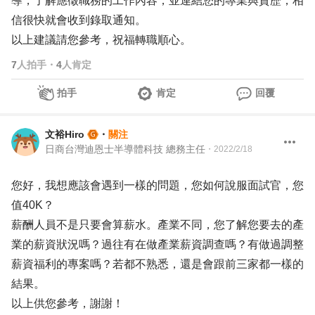
導，了解應徵職務的工作內容，並連結您的專業與資歷，相
信很快就會收到錄取通知。
以上建議請您參考，祝福轉職順心。
7
人拍手
・
4
人肯定
拍手
肯定
回覆
文裕Hiro
・
關注
日商台灣迪恩士半導體科技 總務主任
・
2022/2/18
您好，我想應該會遇到一樣的問題，您如何說服面試官，您
值40K？
薪酬人員不是只要會算薪水。產業不同，您了解您要去的產
業的薪資狀況嗎？過往有在做產業薪資調查嗎？有做過調整
薪資福利的專案嗎？若都不熟悉，還是會跟前三家都一樣的
結果。
以上供您參考，謝謝！