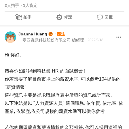
2
人拍手
・
1
人肯定
拍手
肯定
回覆
Joanna Huang
・
關注
一零四資訊科技股份有限公司 總經理
・
2022/2/18
Hi 你好,
恭喜你如願得到科技業 HR 的面試機會 !
你若想要了解目前市場上的薪資水平, 可以參考104提供的
"薪資情報"
這些資訊主要是從求職履歷表中所填的資訊統計而來,
以下連結是以 "人力資源人員" 這個職務, 依年資, 依地區, 依
產業, 依學歷,依公司規模的薪資水準可以供你參考
若你的期望薪資和薪資情報的金額相符, 你可以採用這裡的