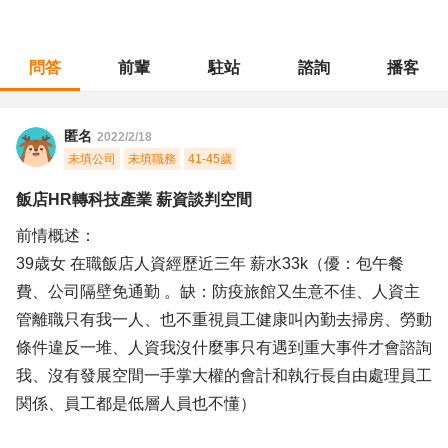
問答
前輩
駐站
諮詢
播客
職涯診所
/
人力資源
/
飯店HR轉科技產業 薪資談判空間
匿名
2022/2/18
未填公司
未填職務
41-45歲
飯店HR轉科技產業 薪資談判空間
前情概述：
39歳女 在職飯店人資經歷近三年 薪水33k（優：包午餐
費、公司隔壁免通勤 。缺：防疫旅館又生意不佳、人資主
管離職只有我一人、也不重視員工健康叫內勤去掃房、勞動
條件違反一堆、人資我沒什麼事只有遇到重大事件才會諮詢
我、沒有發展空間一手掌大權的會計和執行長自由處理員工
関係、員工都是低層人員也不懂）