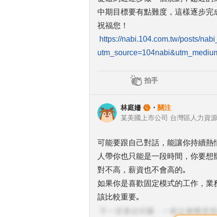
中期目標要有點難度，這樣逐步完
祝福您！
https://nabi.104.com.tw/posts/n
utm_source=104nabi&utm_mediu
拍手
林庭姍
・
關注
某美國上市公司 台灣區人力資
可能要跟自己對話，能讓你持續熱
人帶你也只能是一段時間，你要想
對不高，薪資也不會高的｡
如果你是喜歡固定模式的工作，業
該比較重要｡