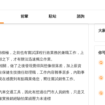
前輩
駐站
諮詢
失敗
大
主動積極，之前也有嘗試課程行政業務的兼職工作，上
你
領之下，才有辦法迅速獨立作業。
系相關，做了之後發現覺得與想像很落差，加上薪資
在保健生技擔任助理職，工作內容雜事居多，內勤事
現在感覺到有點職業倦怠，嚮往嘗試銷售工作。
汽車交通工具，因此有想過往門市人員銷售，只是又
確實推銷經驗怕業績壓力未達標