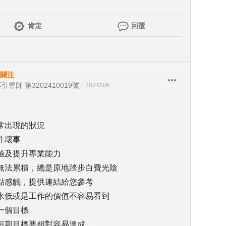
肯定
回覆
關注
引導師 第3202410019號
・
2024/3/6
常出現的狀況
件壞事
驗及提升專業能力
無法累積，總是原地踏步白費光陰
點感觸，提供連結給您參考
水低或是工作的價值不容易看到
一個目標
短期目標要相對容易達成