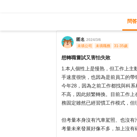
問答
職涯診所
/
生技研發
/
想轉職嘗試又害怕
匿名
2024/3/6
未填公司
未填職務
31-35歲
想轉職嘗試又害怕失敗
1.本人個性上是慢熟，但工作上
手速度很快，也因為是前員工的帶
今年28，因為之前工作都找與科
不高，因此頻繁轉換。目前工作上
務固定雖然已經習慣工作模式，但
但考量本身沒有汽車駕照、也沒有
考量未來發展好像不多，加上沒有