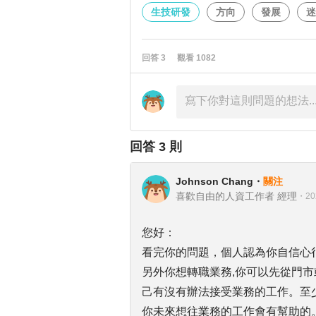
生技研發
方向
發展
迷
回答
3
觀看
1082
回答
3
則
Johnson Chang
・
關注
喜歡自由的人資工作者 經理
・
20
您好：
看完你的問題，個人認為你自信心
另外你想轉職業務,你可以先從門
己有沒有辦法接受業務的工作。至
你未來想往業務的工作會有幫助的