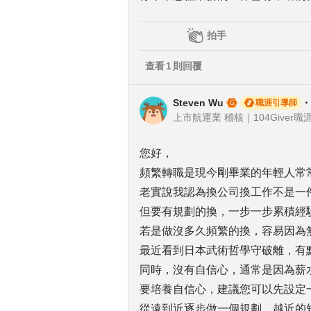
拍手
查看
1
則回覆
Steven Wu
・
職涯引導師
上市航運業 稽核｜104Giver職涯
您好，
頻繁轉職是現今剛畢業的年輕人常
老實說我認為換公司換工作不是一
但要有規劃的換，一步一步累積經
若是做沒多久頻繁的換，容易因為
最近看到日本武術哲學守破離，有
同時，沒有自信心，通常是因為薪
要培養自信心，建議您可以先設定
從遠到近逐步做一個規劃，越近的