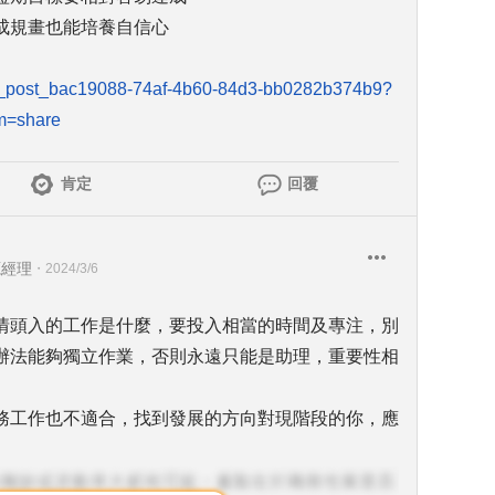
成規畫也能培養自信心
abi_post_bac19088-74af-4b60-84d3-bb0282b374b9?
m=share
肯定
回覆
源經理
・
2024/3/6
情頭入的工作是什麼，要投入相當的時間及專注，別
辦法能夠獨立作業，否則永遠只能是助理，重要性相
務工作也不適合，找到發展的方向對現階段的你，應