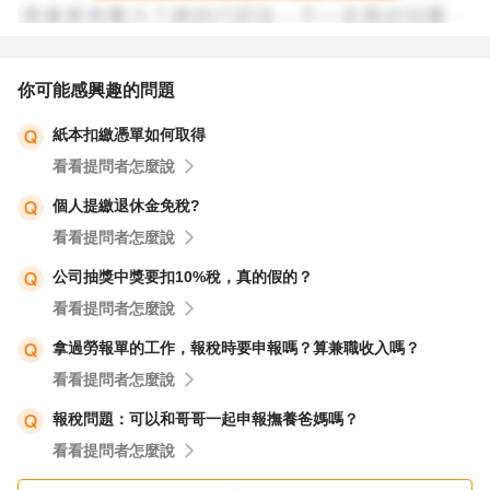
👉 建議你：
你可能感興趣的問題
帶著你的 扣繳憑單 和身分證，直接到你戶籍所在地的國稅
紙本扣繳憑單如何取得
局服務櫃檯，告知「想補報去年的綜所稅」。
看看提問者怎麼說
現場人員會協助你試算、填表，還可以一起補繳完稅款。
個人提繳退休金免稅?
若你有自然人憑證或行動自然人憑證，其實也能透過網路報
看看提問者怎麼說
稅系統操作。
公司抽獎中獎要扣10%稅，真的假的？
看看提問者怎麼說
⚠️ 提醒你：補報越快越好，利息會每天計算。別再拖了！
拿過勞報單的工作，報稅時要申報嗎？算兼職收入嗎？
你已經發現了，下一步就勇敢面對 👣
看看提問者怎麼說
最後，給你一點心理支持 ❤️
報稅問題：可以和哥哥一起申報撫養爸媽嗎？
看看提問者怎麼說
有時候我們就是太拼、太在意手邊的事，才會不小心忽略這