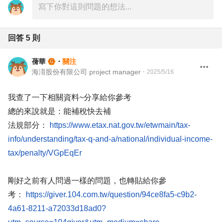
回答
5
則
蒨華
・
關注
海淯股份有限公司 project manager
・
2025/5/16
我查了一下相關資料~分享給你參考
總的來說就是：能補稅快去補
法規部分：
https://www.etax.nat.gov.tw/etwmain/tax-
info/understanding/tax-q-and-a/national/individual-income-
tax/penalty/VGpEqEr
剛好之前有人問過一樣的問題，也轉貼給你參
考：
https://giver.104.com.tw/question/94ce8fa5-c9b2-
4a61-8211-a72033d18ad0?