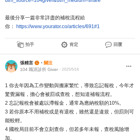
utm_source=104giver&utm_medium=share
最後分享一篇非常詳盡的補稅流程給
你：
https://www.yourator.co/articles/691#1
拍手
肯定
回覆
張精言
・
關注
104 職涯診所 Giver
・
2025/5/16
1 你去年因為工作變動與搬家繁忙，導致忘記報稅，今年才
驚覺漏報，擔心會被罰或查稅，想知道補報流程。
2 忘記報稅會被處以滯報金，通常為應納稅額的10%。
3 若你原本不用補稅或是有退稅，雖然還是違規，但罰則可
能較輕。
4 國稅局目前不會立刻查你，但若多年未報，查稅風險增
加。