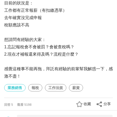
目前的狀況是：
工作都有正常報薪（有扣繳憑單）
去年確實沒完成申報
稅額應該不高
想請問有經驗的大家：
1.忘記報稅會不會被罰？會被查稅嗎？
2.現在才補報還來得及嗎？流程是什麼？
感覺這種事不能再拖，拜託有經驗的前輩幫我解惑一下，感
激不盡！
業務銷售
報稅
工作法規
薪資
收藏
分享
回答
5
觀看
5198