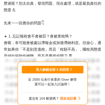
歷過呢？別太自責，發現問題、現在處理，就是最負責任的
態度 💪
先來一一回應你的問題👇
🔸 1. 忘記報稅會不會被罰？會被查稅嗎？
會喔，有可能會被處以滯報金或加徵滯納利息。但放心，通
常如果你「不是刻意逃稅」而且「稅額不高」，國稅局態度
是傾向協助你補辦，而不是要抓你開刀 🧾。
至於查稅，不會因為「忘記報一次」就立刻被盯上，但長期
累犯就不一定了。所以這次處理好，未來就可以安心！
登入解鎖全部
5
則回答
近 2000 位各行各業的 Giver 解答
🔸 2. 現在補報還來得及嗎？流程是什麼？
還可以一起加入討論唷！
當然來得及！🌈這時候你需要做的叫做「自動補報補繳」。
簡單來說就是自己主動去補報，而且還比被通知來得好（也
還沒有 104 帳號嗎？
現在去註冊
比較輕罰）。