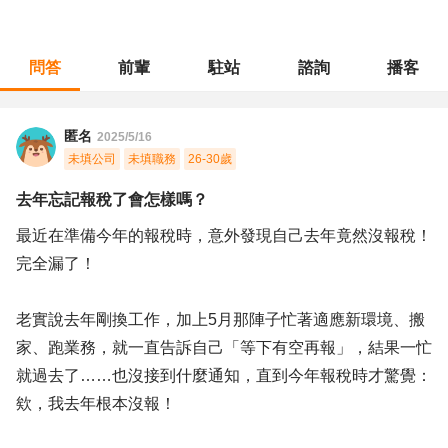
問答
前輩
駐站
諮詢
播客
職涯診所
/
業務銷售
/
去年忘記報稅了會怎樣嗎？
匿名
2025/5/16
未填公司
未填職務
26-30歲
去年忘記報稅了會怎樣嗎？
最近在準備今年的報稅時，意外發現自己去年竟然沒報稅！
完全漏了！
老實說去年剛換工作，加上5月那陣子忙著適應新環境、搬
家、跑業務，就一直告訴自己「等下有空再報」，結果一忙
就過去了……也沒接到什麼通知，直到今年報稅時才驚覺：
欸，我去年根本沒報！