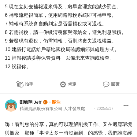
5 現在立刻去補報還來得及，愈早處理愈能減少罰金。
6 補報流程很簡單，使用網路報稅系統即可補申報。
7 補報時系統會自動判定是否需補稅或可退稅。
8 若需補稅，請一併繳清稅額與滯納金，避免利息累積。
9 若發現有退稅，仍需補報，否則將喪失退稅權益。
10 建議打電話給戶籍地國稅局確認細節與處理方式。
11 補報後請妥善保管資料，以備未來查詢或檢查。
12 祝福你。
拍手
肯定
回覆
劉毓翔 Jeff
・
關注
精誠資訊股份有限公司 人才發展處_人資專案經理
・
2025/5/17
嗨！看到您的分享，真的可以理解剛換工作、又在適應環境
與搬家，那種「事情太多一時沒顧到」的感覺，我們誰沒經