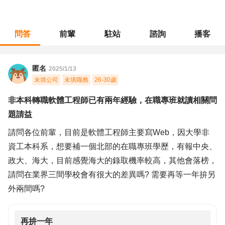
問答
前輩
駐站
諮詢
播客
職涯診所
/
軟體工程
/
非本科轉職軟體工程師已有兩年經驗，在職專班就讀相關問題請益
匿名
2025/1/13
未填公司
未填職務
26-30歲
非本科轉職軟體工程師已有兩年經驗，在職專班就讀相關問
題請益
請問各位前輩，目前是軟體工程師主要寫Web，因大學非
資工本科系，想要補一個北部的在職專班學歷，有報中央、
政大、海大，目前感覺海大的錄取機率較高，其他會落榜，
請問在業界三間學校會有很大的差異嗎? 需要再等一年拚另
外兩間嗎?
再拚一年