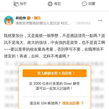
拍手
肯定
回覆
林柏伸
・
關注
佛教慈濟醫療財團法人資訊室 程式設計師
・
2025/1/13
既然要加分，又是最後一個學歷，不是應該漂亮一點嗎？資
訊不是海大、政大的強項，中央強的是資管，也不是資工啊
~~~要以業界的校友量為考量，否則寧可不要，在職專班不
便宜的！再者，台科、北科不考慮嗎？
登入解鎖全部
9
則回答
近 2000 位各行各業的 Giver 解答
還可以一起加入討論唷！
還沒有 104 帳號嗎？
現在去註冊