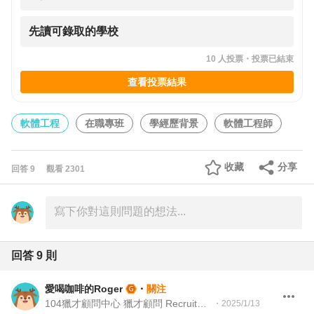
先讀可錄取的學校
10
人投票・
投票已結束
查看投票結果
軟體工程
在職專班
學經歷背景
軟體工程師
收藏
分享
回答
9
觀看
2301
回答
9
則
愛喝咖啡的Roger
・
關注
104獵才顧問中心 獵才顧問 Recruitment Consultant
・
2025/1/13