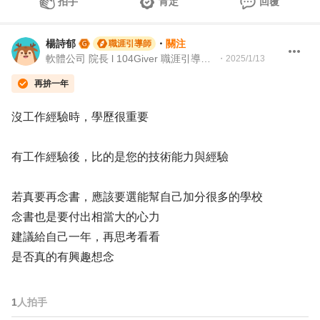
拍手
肯定
回覆
楊詩郁
・
關注
職涯引導師
軟體公司 院長 l 104Giver 職涯引導師 第003202410010號
・
2025/1/13
再拚一年
沒工作經驗時，學歷很重要
有工作經驗後，比的是您的技術能力與經驗
若真要再念書，應該要選能幫自己加分很多的學校
念書也是要付出相當大的心力
建議給自己一年，再思考看看
是否真的有興趣想念
1
人拍手