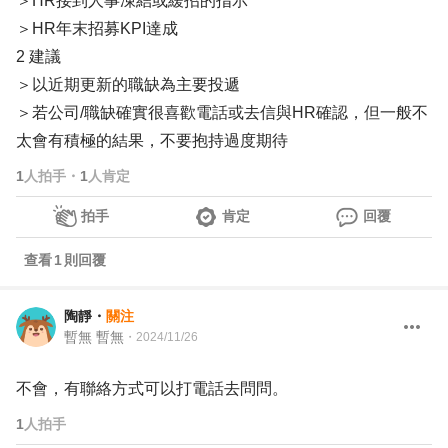
＞HR接到人事凍結或緩招的指示
＞HR年末招募KPI達成
2 建議
＞以近期更新的職缺為主要投遞
＞若公司/職缺確實很喜歡電話或去信與HR確認，但一般不
太會有積極的結果，不要抱持過度期待
1
人拍手
・
1
人肯定
拍手
肯定
回覆
查看
1
則回覆
陶靜
・
關注
暫無 暫無
・
2024/11/26
不會，有聯絡方式可以打電話去問問。
1
人拍手