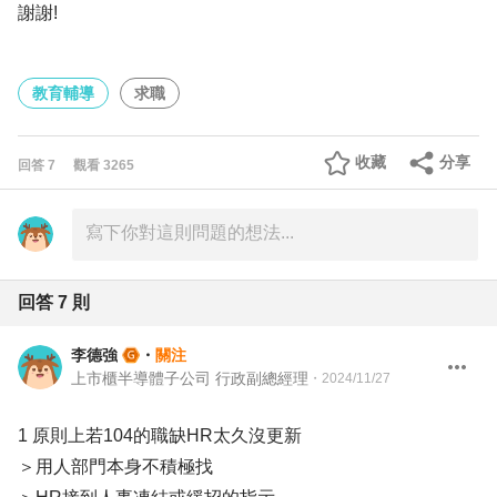
謝謝!
教育輔導
求職
收藏
分享
回答
7
觀看
3265
回答
7
則
李德強
・
關注
上市櫃半導體子公司 行政副總經理
・
2024/11/27
1 原則上若104的職缺HR太久沒更新
＞用人部門本身不積極找