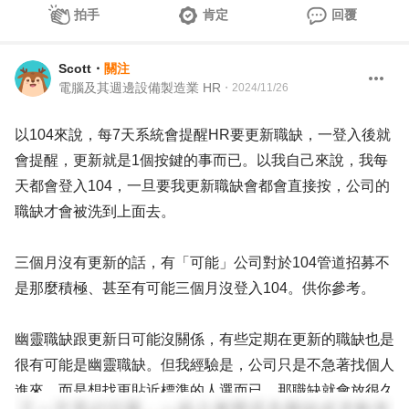
拍手
肯定
回覆
Scott
・
關注
電腦及其週邊設備製造業 HR
・
2024/11/26
以104來說，每7天系統會提醒HR要更新職缺，一登入後就
會提醒，更新就是1個按鍵的事而已。以我自己來說，我每
天都會登入104，一旦要我更新職缺會都會直接按，公司的
職缺才會被洗到上面去。
三個月沒有更新的話，有「可能」公司對於104管道招募不
是那麼積極、甚至有可能三個月沒登入104。供你參考。
幽靈職缺跟更新日可能沒關係，有些定期在更新的職缺也是
很有可能是幽靈職缺。但我經驗是，公司只是不急著找個人
進來、而是想找更貼近標準的人選而已，那職缺就會放很久