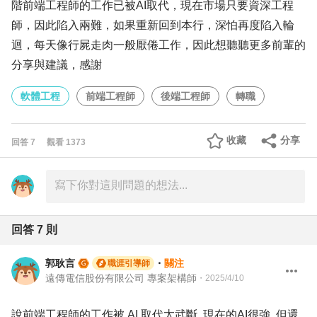
階前端工程師的工作已被AI取代，現在市場只要資深工程
師，因此陷入兩難，如果重新回到本行，深怕再度陷入輪
迴，每天像行屍走肉一般厭倦工作，因此想聽聽更多前輩的
分享與建議，感謝
軟體工程
前端工程師
後端工程師
轉職
收藏
分享
回答
7
觀看
1373
回答
7
則
郭耿言
・
關注
職涯引導師
遠傳電信股份有限公司 專案架構師
・
2025/4/10
說前端工程師的工作被 AI 取代太武斷, 現在的AI很強, 但還