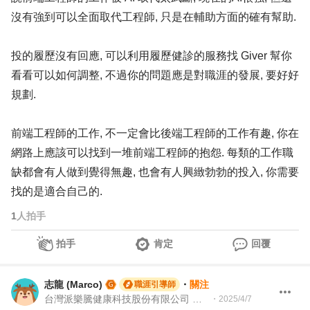
沒有強到可以全面取代工程師, 只是在輔助方面的確有幫助.
投的履歷沒有回應, 可以利用履歷健診的服務找 Giver 幫你
看看可以如何調整, 不過你的問題應是對職涯的發展, 要好好
規劃.
前端工程師的工作, 不一定會比後端工程師的工作有趣, 你在
網路上應該可以找到一堆前端工程師的抱怨. 每類的工作職
缺都會有人做到覺得無趣, 也會有人興緻勃勃的投入, 你需要
找的是適合自己的.
1
人拍手
拍手
肯定
回覆
志龍 (Marco)
・
關注
職涯引導師
台灣派樂騰健康科技股份有限公司 資深製造測試工程師 | 104Giver職涯引導師 第003202310035
・
2025/4/7