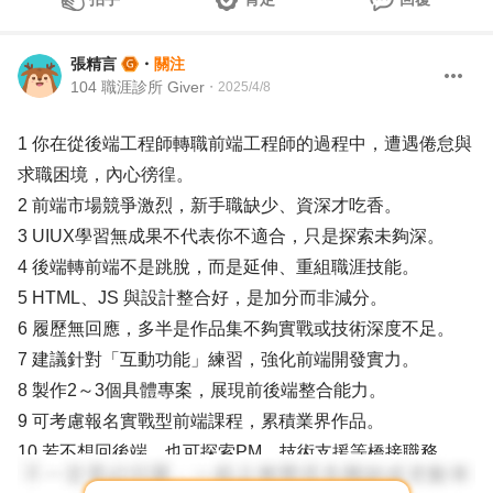
張精言
・
關注
104 職涯診所 Giver
・
2025/4/8
1 你在從後端工程師轉職前端工程師的過程中，遭遇倦怠與
求職困境，內心徬徨。
2 前端市場競爭激烈，新手職缺少、資深才吃香。
3 UIUX學習無成果不代表你不適合，只是探索未夠深。
4 後端轉前端不是跳脫，而是延伸、重組職涯技能。
5 HTML、JS 與設計整合好，是加分而非減分。
6 履歷無回應，多半是作品集不夠實戰或技術深度不足。
7 建議針對「互動功能」練習，強化前端開發實力。
8 製作2～3個具體專案，展現前後端整合能力。
9 可考慮報名實戰型前端課程，累積業界作品。
10 若不想回後端，也可探索PM、技術支援等橋接職務。
11 迷惘很正常，但逃避才會讓自己陷入輪迴。想轉職為前