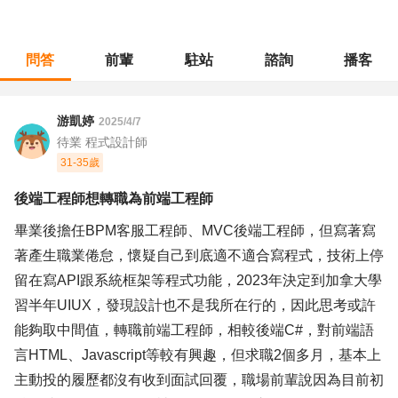
問答
前輩
駐站
諮詢
播客
職涯診所
/
軟體工程
/
後端工程師想轉職為前端工程師
游凱婷
2025/4/7
待業 程式設計師
31-35歲
後端工程師想轉職為前端工程師
畢業後擔任BPM客服工程師、MVC後端工程師，但寫著寫
著產生職業倦怠，懷疑自己到底適不適合寫程式，技術上停
留在寫API跟系統框架等程式功能，2023年決定到加拿大學
習半年UIUX，發現設計也不是我所在行的，因此思考或許
能夠取中間值，轉職前端工程師，相較後端C#，對前端語
言HTML、Javascript等較有興趣，但求職2個多月，基本上
主動投的履歷都沒有收到面試回覆，職場前輩說因為目前初