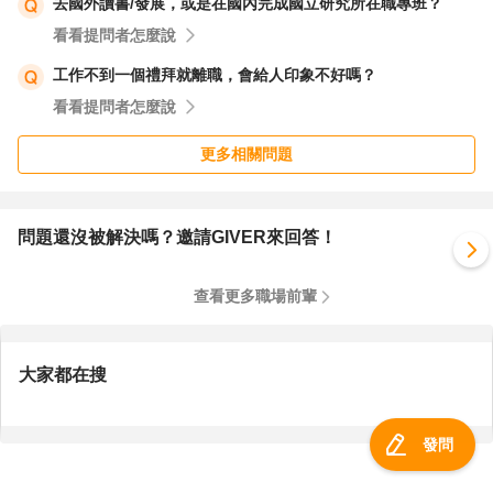
去國外讀書/發展，或是在國內完成國立研究所在職專班？
看看提問者怎麼說
利用LinkedIn：主動與行業內的專業人士建立聯繫，特別是
那些在外商公司工作的人。您可以透過LinkedIn發送訊息，
工作不到一個禮拜就離職，會給人印象不好嗎？
表達您對他們公司的興趣，並詢問是否有合適的職位。
看看提問者怎麼說
更多相關問題
4. 考慮跨國職位
跨國公司：許多跨國公司在亞洲地區（如新加坡、香港、上
海等）都有辦公室，這些地方通常有更多的高階職位機會。
問題還沒被解決嗎？邀請GIVER來回答！
您可以考慮申請這些地區的職位。
查看更多職場前輩
遠程工作：隨著遠程工作的普及，許多外商公司也開放跨國
遠程職位。您可以尋找這類職位，並在面試中展示您遠程工
大家都在搜
作的能力。
5. 推薦的外商公司
發問
建築與工程領域：您可以考慮申請一些國際知名的建築與工