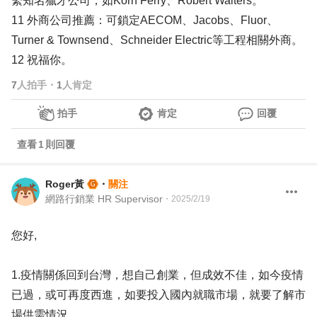
繫知名獵才公司，如Korn Ferry、Robert Walters。
11 外商公司推薦：可鎖定AECOM、Jacobs、Fluor、
Turner & Townsend、Schneider Electric等工程相關外商。
12 祝福你。
7
人拍手
・
1
人肯定
拍手
肯定
回覆
查看
1
則回覆
Roger黃
・
關注
網路行銷業 HR Supervisor
・
2025/2/19
您好,
1.疫情關係回到台灣，想自己創業，但成效不佳，如今疫情
已過，或可再度西進，如要投入國內就職市場，就要了解市
場供需情況