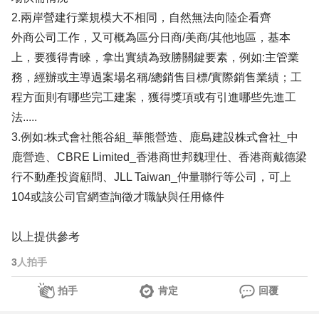
2.兩岸營建行業規模大不相同，自然無法向陸企看齊
外商公司工作，又可概為區分日商/美商/其他地區，基本
上，要獲得青睞，拿出實績為致勝關鍵要素，例如:主管業
務，經辦或主導過案場名稱/總銷售目標/實際銷售業績；工
程方面則有哪些完工建案，獲得獎項或有引進哪些先進工
法.....
3.例如:株式會社熊谷組_華熊營造、鹿島建設株式會社_中
鹿營造、CBRE Limited_香港商世邦魏理仕、香港商戴德梁
行不動產投資顧問、JLL Taiwan_仲量聯行等公司，可上
104或該公司官網查詢徵才職缺與任用條件
以上提供參考
3
人拍手
拍手
肯定
回覆