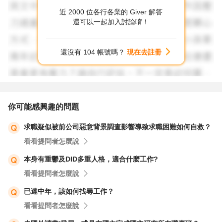
近 2000 位各行各業的 Giver 解答
LinkedIn檔案：確保您的LinkedIn檔案完整且專業，並定期
還可以一起加入討論唷！
更新。許多外商公司會透過LinkedIn尋找合適的候選人，因
此一個完善的檔案能增加您的曝光率。
還沒有 104 帳號嗎？
現在去註冊
2. 提升語言能力
英語能力：外商公司通常要求良好的英語溝通能力，特別是
書面和口語表達。如果您覺得自己的英語能力需要提升，可
你可能感興趣的問題
以考慮參加線上課程或找語言交換夥伴練習。
求職疑似被前公司惡意背景調查影響導致求職困難如何自救？
看看提問者怎麼說
其他語言：如果您有其他語言能力（如日文、德文等），這
也會是一個加分項。
本身有重鬱及DID多重人格，適合什麼工作?
看看提問者怎麼說
3. 擴展人脈網絡
已達中年，該如何找尋工作？
參加行業活動：參加與建築、工程或商業相關的行業活動、
看看提問者怎麼說
研討會或展覽，這些都是擴展人脈的好機會。