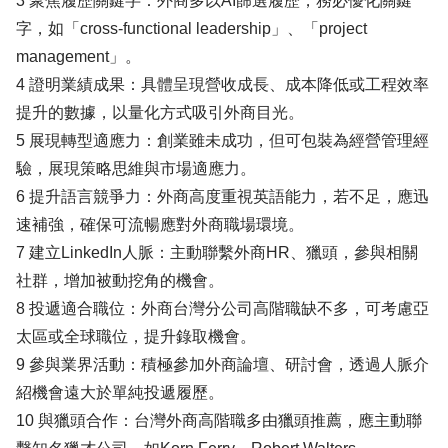
3 聚焦履歷關鍵字：外商多以AI篩選履歷，務必優化關鍵
字，如「cross-functional leadership」、「project
management」。
4 證明業績成果：具體呈現營收成長、成本降低或工程效率
提升的數據，以量化方式吸引外商目光。
5 展現轉型適應力：創業雖未成功，但可包裝為經營管理經
驗，展現策略思維與市場適應力。
6 提升語言競爭力：外商高度重視英語能力，若不足，應迅
速補強，確保可流暢應對外商職場環境。
7 建立LinkedIn人脈：主動聯繫外商HR、獵頭，參與相關
社群，增加被動挖角的機會。
8 投遞適合職位：外商台灣分公司高階職缺不多，可考慮亞
太區或全球職位，提升錄取機會。
9 參與業界活動：積極參加外商論壇、研討會，透過人脈介
紹機會遠大於單純投遞履歷。
10 與獵頭合作：台灣外商高階職多由獵頭推薦，應主動聯