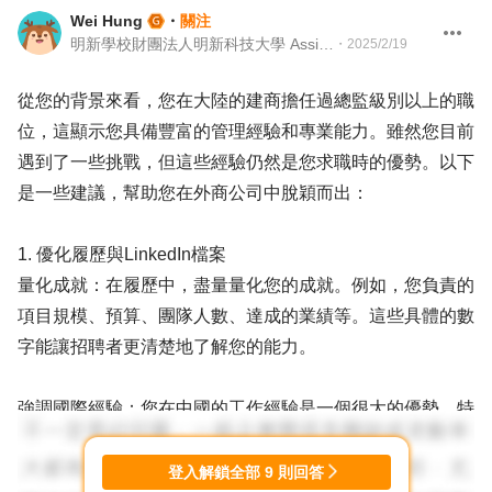
Wei Hung
・
關注
明新學校財團法人明新科技大學 Assistant Professor
・
2025/2/19
從您的背景來看，您在大陸的建商擔任過總監級別以上的職
位，這顯示您具備豐富的管理經驗和專業能力。雖然您目前
遇到了一些挑戰，但這些經驗仍然是您求職時的優勢。以下
是一些建議，幫助您在外商公司中脫穎而出：
1. 優化履歷與LinkedIn檔案
量化成就：在履歷中，盡量量化您的成就。例如，您負責的
項目規模、預算、團隊人數、達成的業績等。這些具體的數
字能讓招聘者更清楚地了解您的能力。
強調國際經驗：您在中國的工作經驗是一個很大的優勢，特
別是如果您有跨國團隊管理經驗或與國際客戶合作的經驗。
這些都能讓您在申請外商公司時更具競爭力。
登入解鎖全部
9
則回答