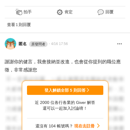
拍手
肯定
回覆
查看
1
則回覆
匿名
・
4/16 17:56
原發問者
謝謝你的健言，我會接納並改進，也會從你提到的職位應
徵，非常感謝您
登入解鎖全部
5
則回答
近 2000 位各行各業的 Giver 解答
還可以一起加入討論唷！
還沒有 104 帳號嗎？
現在去註冊