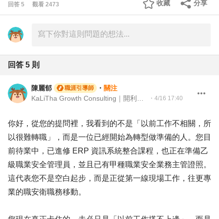
收藏
分享
回答
5
觀看
2473
回答
5
則
陳麗郁
・
關注
職涯引導師
KaLiTha Growth Consulting｜開利他企管 策略人資顧問 (Strategic HR Consultant)
・
4/16 17:40
你好，從您的提問裡，我看到的不是「以前工作不相關，所
以很難轉職」，而是一位已經開始為轉型做準備的人。您目
前待業中，已進修 ERP 資訊系統整合課程，也正在準備乙
級職業安全管理員，並且已有甲種職業安全業務主管證照。
這代表您不是空白起步，而是正從第一線現場工作，往更專
業的職安衛職務移動。