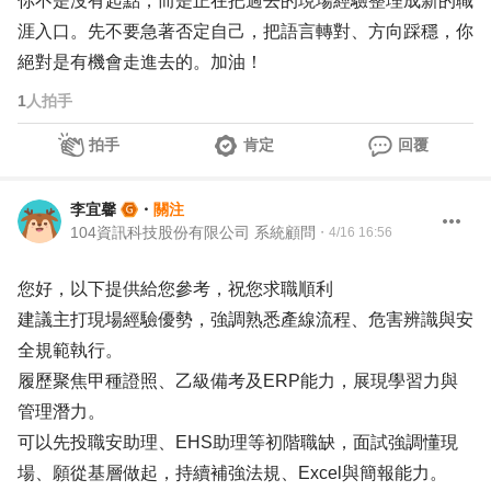
你不是沒有起點，而是正在把過去的現場經驗整理成新的職
涯入口。先不要急著否定自己，把語言轉對、方向踩穩，你
絕對是有機會走進去的。加油！
1
人拍手
拍手
肯定
回覆
李宜馨
・
關注
104資訊科技股份有限公司 系統顧問
・
4/16 16:56
您好，以下提供給您參考，祝您求職順利
建議主打現場經驗優勢，強調熟悉產線流程、危害辨識與安
全規範執行。
履歷聚焦甲種證照、乙級備考及ERP能力，展現學習力與
管理潛力。
可以先投職安助理、EHS助理等初階職缺，面試強調懂現
場、願從基層做起，持續補強法規、Excel與簡報能力。