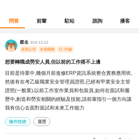
問答
前輩
駐站
諮詢
播客
職涯診所
/
操作技術
/
想要轉職成勞安人員,但以前的工作搭不上邊
匿名
4/16 12:22
未填公司
未填職務
31-35歲
想要轉職成勞安人員,但以前的工作搭不上邊
目前是待業中,幾個月前進修ERP資訊系統整合實務應用班,
然後有在考乙級職業安全管理員證照,已經有甲業安全主管
證照(一般業),以前工作室作業員和包裝員,如何在面試和履
歷中,創造和勞安相關的經驗及技能,請前輩指引一個方向讓
我有信心去面對面試和未來工作能力
操作技術
履歷