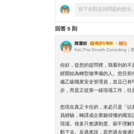
回答
5
則
陳麗郁
・
關注
職涯引導師
你好，從您的提問裡，我看到的不
經開始為轉型做準備的人。您目前待
備乙級職業安全管理員，並且已有
步，而是正從第一線現場工作，往
您現在真正卡住的，未必只是「以
員經驗，轉譯成企業聽得懂的職安
現場。很多只會講制度、卻不理解
動下去。反過來說，若您過去做過現