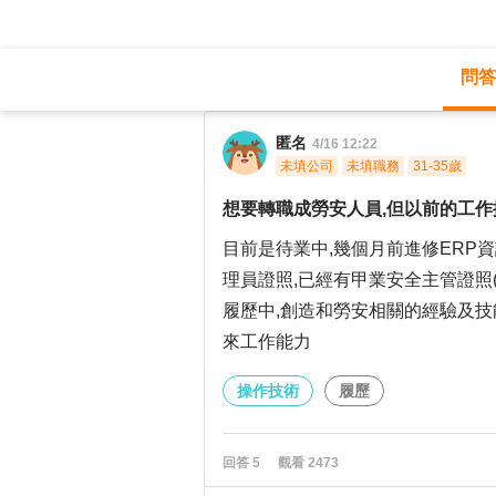
問答
職涯診所
/
操作技術
/
匿名
4/16 12:22
未填公司
未填職務
31-35歲
想要轉職成勞安人員,但以前的工作
目前是待業中,幾個月前進修ERP
理員證照,已經有甲業安全主管證照
履歷中,創造和勞安相關的經驗及技
來工作能力
操作技術
履歷
回答
5
觀看
2473