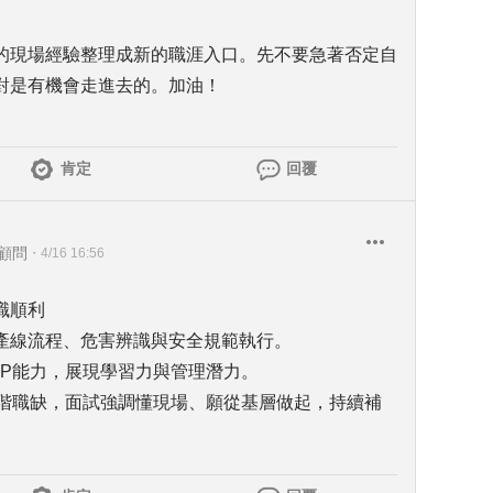
的現場經驗整理成新的職涯入口。先不要急著否定自
對是有機會走進去的。加油！
肯定
回覆
統顧問
・
4/16 16:56
職順利
產線流程、危害辨識與安全規範執行。
RP能力，展現學習力與管理潛力。
初階職缺，面試強調懂現場、願從基層做起，持續補