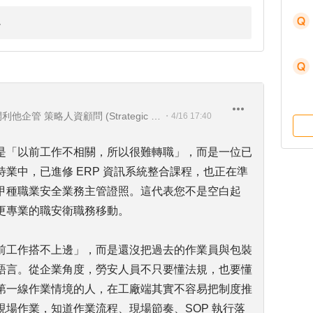
KaLiTha Growth Consulting｜開利他企管 策略人資顧問 (Strategic HR Consultant)
・
4/16 17:40
是「以前工作不相關，所以很難轉職」，而是一位已
業中，已進修 ERP 資訊系統整合課程，也正在準
甲種職業安全業務主管證照。這代表您不是空白起
更專業的職安衛職務移動。
前工作搭不上邊」，而是還沒把過去的作業員與包裝
語言。從企業角度，勞安人員不只要懂法規，也要懂
第一線作業情境的人，在工廠端其實不容易把制度推
場作業，知道作業流程、現場節奏、SOP 執行落