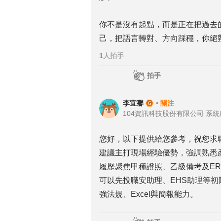
你不是沒有起點，而是正在把過去
己，把語言轉對、方向踩穩，你絕
1
人拍手
拍手
李宜馨
・
關注
104資訊科技股份有限公司 系
您好，以下提供給您參考，祝您求
建議主打現場經驗優勢，強調熟悉
履歷聚焦甲種證照、乙級備考及E
可以先投職安助理、EHS助理等
強法規、Excel與簡報能力。