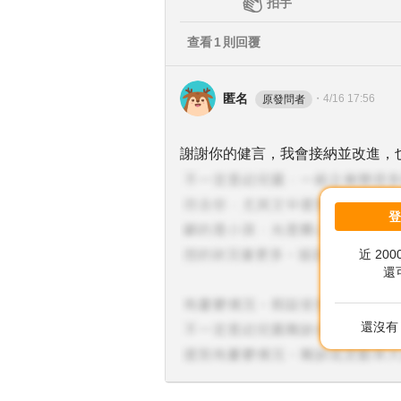
拍手
查看
1
則回覆
匿名
・
4/16 17:56
原發問者
謝謝你的健言，我會接納並改進，
近 20
還
還沒有 