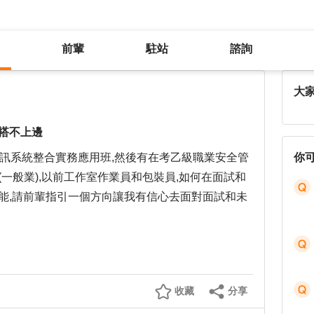
前輩
駐站
諮詢
想要轉職成勞安人員,但以前的工作搭不上邊
大
搭不上邊
資訊系統整合實務應用班,然後有在考乙級職業安全管
你
(一般業),以前工作室作業員和包裝員,如何在面試和
能,請前輩指引一個方向讓我有信心去面對面試和未
收藏
分享