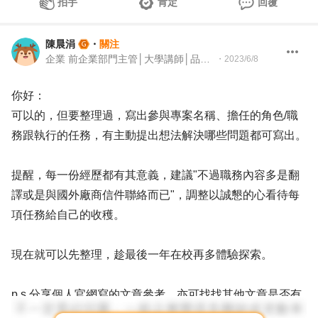
拍手
肯定
回覆
陳晨涓
・
關注
企業 前企業部門主管│大學講師│品牌與組織發展顧問
・
2023/6/8
你好：
可以的，但要整理過，寫出參與專案名稱、擔任的角色/職
務跟執行的任務，有主動提出想法解決哪些問題都可寫出。
提醒，每一份經歷都有其意義，建議"不過職務內容多是翻
譯或是與國外廠商信件聯絡而已"，調整以誠懇的心看待每
項任務給自己的收穫。
現在就可以先整理，趁最後一年在校再多體驗探索。
p.s.分享個人官網寫的文章參考，亦可找找其他文章是否有
幫助。