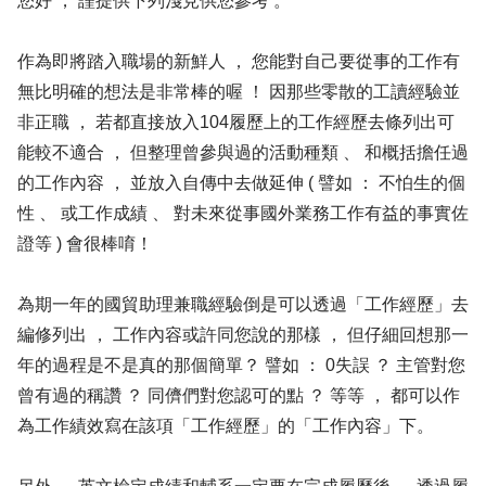
您好 ， 謹提供下列淺見供您參考 。
作為即將踏入職場的新鮮人 ， 您能對自己要從事的工作有
無比明確的想法是非常棒的喔 ！ 因那些零散的工讀經驗並
非正職 ， 若都直接放入104履歷上的工作經歷去條列出可
能較不適合 ， 但整理曾參與過的活動種類 、 和概括擔任過
的工作內容 ， 並放入自傳中去做延伸 ( 譬如 ： 不怕生的個
性 、 或工作成績 、 對未來從事國外業務工作有益的事實佐
證等 ) 會很棒唷！
為期一年的國貿助理兼職經驗倒是可以透過「工作經歷」去
編修列出 ， 工作內容或許同您說的那樣 ， 但仔細回想那一
年的過程是不是真的那個簡單？ 譬如 ： 0失誤 ？ 主管對您
曾有過的稱讚 ？ 同儕們對您認可的點 ？ 等等 ， 都可以作
為工作績效寫在該項「工作經歷」的「工作內容」下。