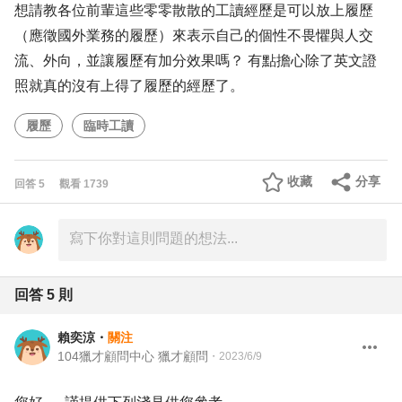
想請教各位前輩這些零零散散的工讀經歷是可以放上履歷
（應徵國外業務的履歷）來表示自己的個性不畏懼與人交
流、外向，並讓履歷有加分效果嗎？ 有點擔心除了英文證
照就真的沒有上得了履歷的經歷了。
履歷
臨時工讀
收藏
分享
回答
5
觀看
1739
回答
5
則
賴奕涼
・
關注
104獵才顧問中心 獵才顧問
・
2023/6/9