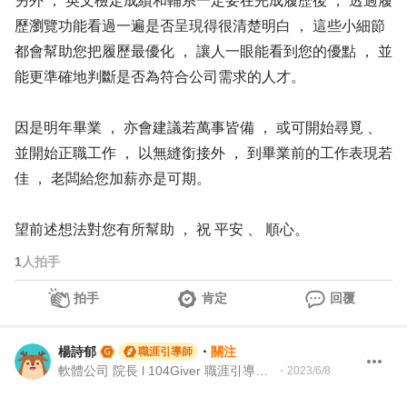
另外 ， 英文檢定成績和輔系一定要在完成履歷後 ， 透過履
歷瀏覽功能看過一遍是否呈現得很清楚明白 ， 這些小細節
都會幫助您把履歷最優化 ， 讓人一眼能看到您的優點 ， 並
能更準確地判斷是否為符合公司需求的人才。
因是明年畢業 ， 亦會建議若萬事皆備 ， 或可開始尋覓 、
並開始正職工作 ， 以無縫銜接外 ， 到畢業前的工作表現若
佳 ， 老闆給您加薪亦是可期。
望前述想法對您有所幫助 ， 祝 平安 、 順心。
1
人拍手
拍手
肯定
回覆
楊詩郁
・
關注
職涯引導師
軟體公司 院長 l 104Giver 職涯引導師 第003202410010號
・
2023/6/8