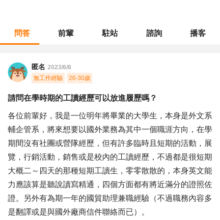
問答
前輩
駐站
諮詢
播客
職涯診所
/
不分職務
/
請問在學時期的工讀經歷可以放進履歷嗎？
匿名
2023/6/8
無工作經驗
26-30歲
請問在學時期的工讀經歷可以放進履歷嗎？
各位前輩好，我是一位明年將畢業的大學生，本身是外文系
輔企管系，將來想要以國外業務為其中一個職涯方向，在學
期間沒有社團或營隊經歷，但有許多臨時且短期的活動，展
覽，行銷活動，銷售或是校內的工讀經歷，不過都是很短期
大概二～四天的那種短期工讀生，零零散散的，本身英文能
力應該算是聽說讀寫精通，四個方面都有將近滿分的證照佐
證。另外有為期一年的國貿助理兼職經驗（不過職務內容多
是翻譯或是與國外廠商信件聯絡而已）。