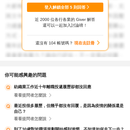
登入解鎖全部
5
則回答
https://brandmarketingcareer.com/%e5%9c%a8%e5%ad%
近 2000 位各行各業的 Giver 解答
b8%e5%a6%82%e4%bd%95%e3%80%8c%e9%a4%8a%
還可以一起加入討論唷！
e3%80%8d%e6%b1%82%e8%81%b7%e5%b1%a5%e6%
ad%b7/
還沒有 104 帳號嗎？
現在去註冊
希望以上資訊有幫助到你，祝福你。
你可能感興趣的問題
紡織業工作近十年離職投遞履歷卻都沒回應
看看提問者怎麼說
最近投很多履歷，但幾乎都沒有回覆，是因為疫情的關係還是
自己？
看看提問者怎麼說
到了30歲對於職涯規劃開始感到迷惘，不知道如何走下一步？