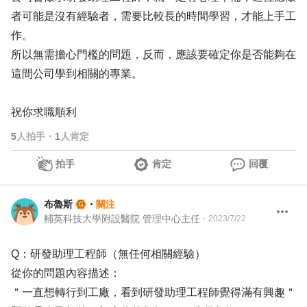
者可能是沒有經驗者，需要比較長的時間學習，才能上手工
作。
所以無需擔心門檻的問題，反而，應該要確定你是否能夠在
這間公司學到相關的專業。
祝你求職順利
5
人拍手
・
1
人肯定
拍手
肯定
回覆
布魯斯
・
關注
輔英科技大學附設醫院 管理中心主任
・
2023/7/22
Q：研發助理工程師（無任何相關經驗）
從你的問題內容描述：
＂一直想轉行到工廠，看到研發助理工程師覺得滿有興趣＂