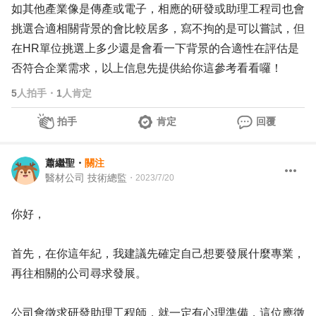
如其他產業像是傳產或電子，相應的研發或助理工程司也會
挑選合適相關背景的會比較居多，寫不拘的是可以嘗試，但
在HR單位挑選上多少還是會看一下背景的合適性在評估是
否符合企業需求，以上信息先提供給你這參考看看囉！
5
人拍手
・
1
人肯定
拍手
肯定
回覆
蕭繼聖
・
關注
醫材公司 技術總監
・
2023/7/20
你好，
首先，在你這年紀，我建議先確定自己想要發展什麼專業，
再往相關的公司尋求發展。
公司會徵求研發助理工程師，就一定有心理準備，這位應徵