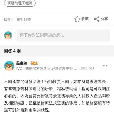
研發助理工程師
收藏
分享
回答
4
觀看
1935
回答
4
則
莊書銘
・
關注
IVD - 醫療器材製造商 經營管理主管 / 經營幕僚 / 特助
・
2023/7/21
不同產業的研發助理工程師性質不同，如本身是護理專長，
有些醫療醫材製造商的研發工程私或助理工程司是可以關注
看看的。因為會需要醫護背景這塊專業的人員投入產品開發
及相關驗證，甚至是醫療法規這塊的琢磨，如是醫藥類有時
還可對外看到市場的狀況。