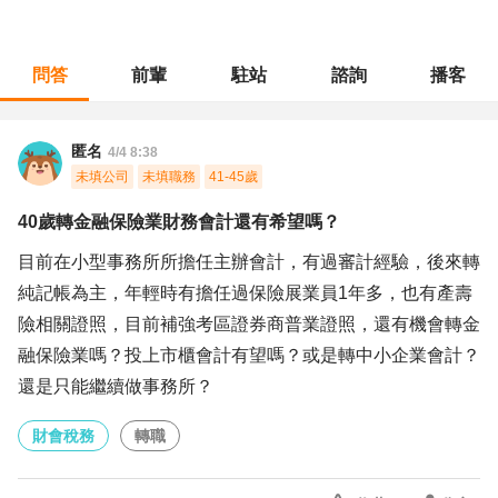
問答
前輩
駐站
諮詢
播客
職涯診所
/
財會稅務
/
40歲轉金融保險業財務會計還有希望嗎？
匿名
4/4 8:38
未填公司
未填職務
41-45歲
40歲轉金融保險業財務會計還有希望嗎？
目前在小型事務所所擔任主辦會計，有過審計經驗，後來轉
純記帳為主，年輕時有擔任過保險展業員1年多，也有產壽
險相關證照，目前補強考區證券商普業證照，還有機會轉金
融保險業嗎？投上市櫃會計有望嗎？或是轉中小企業會計？
還是只能繼續做事務所？
財會稅務
轉職