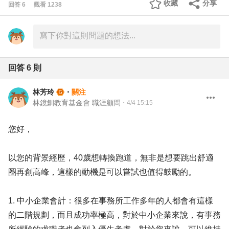
收藏
分享
回答
6
觀看
1238
回答
6
則
林芳玲
・
關注
林鏡釧教育基金會 職涯顧問
・
4/4 15:15
您好，
以您的背景經歷，40歲想轉換跑道，無非是想要跳出舒適
圈再創高峰，這樣的動機是可以嘗試也值得鼓勵的。
1. 中小企業會計：很多在事務所工作多年的人都會有這樣
的二階規劃，而且成功率極高，對於中小企業來說，有事務