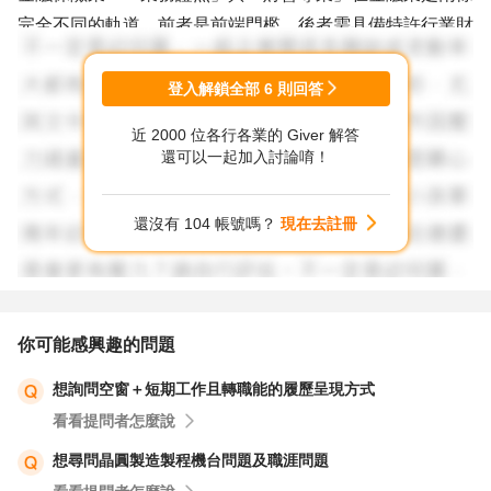
完全不同的軌道，前者是前端門檻，後者需具備特許行業財
會經驗。
上市櫃公司： 這裡的財會通常高度看重 IFRS 或合併報表
登入解鎖全部
6
則回答
的實務經驗。
近 2000 位各行各業的 Giver 解答
若拿小型事務所的「純記帳」經驗去敲這兩扇門，不僅容易
還可以一起加入討論唷！
面臨技術落差，也容易在競爭基層職缺時產生不必要的年齡
焦慮。從你的實務背景來看，轉戰「優質的中小企業」將是
還沒有 104 帳號嗎？
現在去註冊
你勝率最高、也最能將過去經驗變現的戰場。 但要順利轉
型並獲得好薪情，關鍵不在於隨便找一家中小企業，而是必
須建立你的「產業護城河」。以下提供 4 個具體行動建
議：
你可能感興趣的問題
想詢問空窗＋短期工作且轉職能的履歷呈現方式
1.善用測評，找回原廠設定： 先釐清自己是追求挑戰的
看看提問者怎麼說
「狩獵型」還是追求精準的「守護型」。別用自己的弱項
（如不熟悉的業務端）去打別人的強項，這會產生極大內
想尋問晶圓製造製程機台問題及職涯問題
耗。若有需要，可善用「104 職涯適性測評」來客觀檢視。