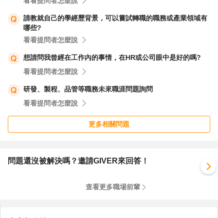
看看提問者怎麼說
請教就自己的學經歷背景，可以嘗試轉職的職務或產業領域有
2.選定熱愛產業，深耕 Domain Know-how： 這是 40 歲後
哪些?
財會人員拉開薪資差距的關鍵。製造業的財會（重視成本會
看看提問者怎麼說
計、存貨盤點）、服務業（重視現金流、人事成本）、電子
想請問我曾經在工作內的事情，在HR或公司眼中是好的嗎?
業（重視供應鏈、匯兌）的需求與發展途徑完全不同。請回
看看提問者怎麼說
顧你在事務所期間，哪種產業的帳務邏輯讓你覺得最有趣？
研發、製程、品管等職務未來職涯問題詢問
選擇一個你認同的產業深耕，讓自己從「只懂切傳票的會
看看提問者怎麼說
計」，變成「懂該產業商業模式的財務大管家」。
更多相關問題
3.重新對焦履歷亮點： 放下「用業務證照跨界財會」的錯
置期待。將履歷重點放在你選定的產業上，例如：「曾獨立
處理多家『製造業/買賣業』客戶帳務」、「熟悉該產業的
問題還沒被解決嗎？邀請GIVER來回答！
稅務疑難雜症」。
查看更多職場前輩
4.開始經營產業人脈： 中高階或優質的財會職缺，很多時
候不一定會公開招募。當你鎖定特定產業後，透過過去事務