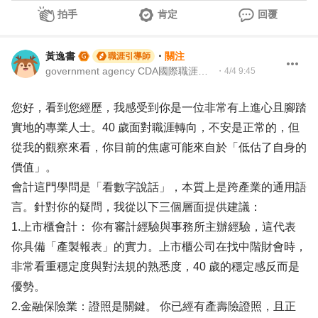
拍手
肯定
回覆
黃逸書
・
關注
職涯引導師
government agency CDA國際職涯諮詢師/104Giver職涯引導師 第003202610004
・
4/4 9:45
您好，看到您經歷，我感受到你是一位非常有上進心且腳踏
實地的專業人士。40 歲面對職涯轉向，不安是正常的，但
從我的觀察來看，你目前的焦慮可能來自於「低估了自身的
價值」。
​會計這門學問是「看數字說話」，本質上是跨產業的通用語
言。針對你的疑問，我從以下三個層面提供建議：
1.上市櫃會計： 你有審計經驗與事務所主辦經驗，這代表
你具備「產製報表」的實力。上市櫃公司在找中階財會時，
非常看重穩定度與對法規的熟悉度，40 歲的穩定感反而是
優勢。
2.​金融保險業：證照是關鍵。 你已經有產壽險證照，且正