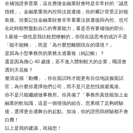
在補強證券普業，這在應徵金融業財會時是非常好的「誠意
指標」。金融業重視內控與法規遵循，你的審計背景正好能
銜接。但要記住金融業財會非常看重法規遵循與內控。也可
在此時順勢盤點自己的專業能力，看是否有要補強的部分。
3.最後一個也是我比較想瞭解的，你現在該思考的或許不是
「能不能轉」，而是「為什麼想離開現在的環境？」
​是因為小型事務所的業務太過重複（純記帳）？
​還是因為擔心 40 歲後，若不進入體制較大的企業，職涯會
遇到天花板？
釐清這個「動機」，你在面試時才能更有自信地說服面試
官，為什麼你選擇他們公司，而不是只是想找個避風港。
你不是只能繼續做事務所。你具備了「事務所真技能加上金
融業的軟知識，這是一個很強的組合。您累積了足夠經驗
後，選擇更合適舞台的起點。加油，你的證照與經驗都不會
白費！
以上是我的建議，祝福您！