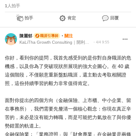
1
人拍手
拍手
肯定
回覆
陳麗郁
・
關注
職涯引導師
KaLiTha Growth Consulting｜開利他企管 策略人資顧問 (Strategic HR Consultant)
・
4/4 9:55
你好，看到你的提問，我首先感受到的是你對自身職涯的危
機感，以及你為了突破現狀所展現的強大企圖心。在 40 歲
這個階段，不僅願意重新盤點職涯，還主動去考取相關證
照，這份持續學習的毅力非常值得肯定。
面對你提出的四個方向（金融保險、上市櫃、中小企業、留
在事務所），我們需要先釐清一個核心觀念：你現在真正辛
苦的，未必是沒有能力轉職，而是可能把力氣放在了與你優
勢錯置的軌道上。
金融保險業：「業務證照」與「財會專業」在金融業是兩條